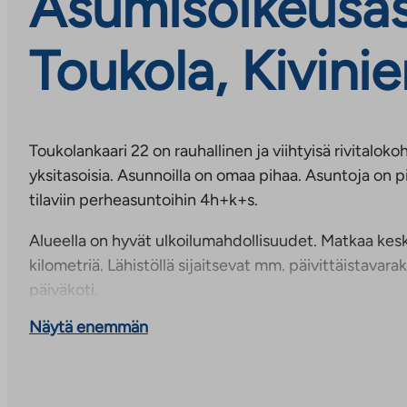
Asumisoikeusas
Toukola, Kivini
Toukolankaari 22 on rauhallinen ja viihtyisä rivitalok
yksitasoisia. Asunnoilla on omaa pihaa. Asuntoja on p
tilaviin perheasuntoihin 4h+k+s.
Alueella on hyvät ulkoilumahdollisuudet. Matkaa kes
kilometriä. Lähistöllä sijaitsevat mm. päivittäistavara
päiväkoti.
Näytä enemmän