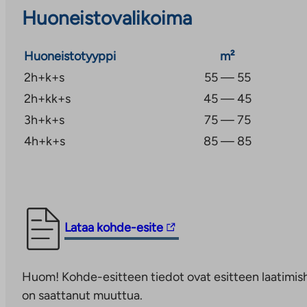
Huoneistovalikoima
Huoneistotyyppi
m²
2h+k+s
55 — 55
2h+kk+s
45 — 45
3h+k+s
75 — 75
4h+k+s
85 — 85
Linkki
Lataa kohde-esite
vie
ulkopuoliseen
Huom! Kohde-esitteen tiedot ovat esitteen laatimish
palveluun.
on saattanut muuttua.
Linkki