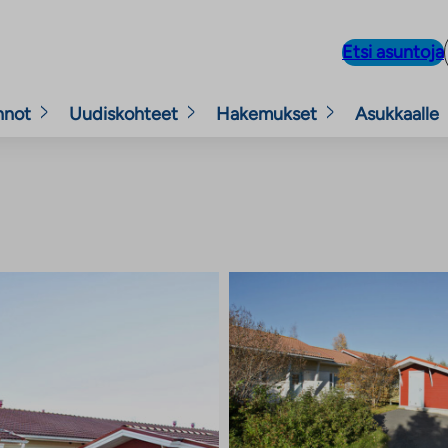
Etsi asuntoja
nnot
Uudiskohteet
Hakemukset
Asukkaalle