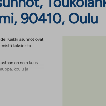
unnot, Toukolank
emi, 90410, Oulu
ohde. Kaikki asunnot ovat
ienistä kaksioista
kustaan on noin kuusi
kauppa, koulu ja