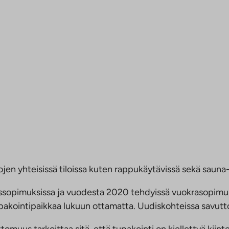
jen yhteisissä tiloissa kuten rappukäytävissä sekä sauna- 
ussopimuksissa ja vuodesta 2020 tehdyissä vuokrasopimu
 tupakointipaikkaa lukuun ottamatta. Uudiskohteissa savu
us tarkoittaa sitä, että tupakointi on kiellettyä kiinteis