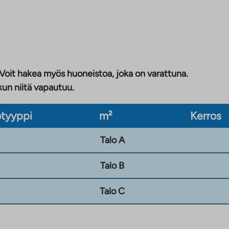
 Voit hakea myös huoneistoa, joka on varattuna.
kun niitä vapautuu.
tyyppi
m²
Kerros
Talo A
Talo B
Talo C