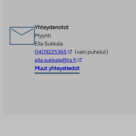
aukeaa
uuteen
välilehteen
Yhteydenotot
Myynti
Ella Sukkala
Linkki
0409225365
(vain puhelut)
vie
Linkki
ella.sukkala@ta.fi
ulkopuoliseen
vie
Muut yhteystiedot
palveluun
ulkopuoliseen
palveluun