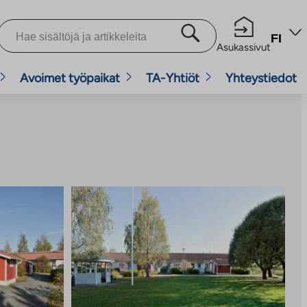
FI
Asukassivut
Avoimet työpaikat
TA-Yhtiöt
Yhteystiedot