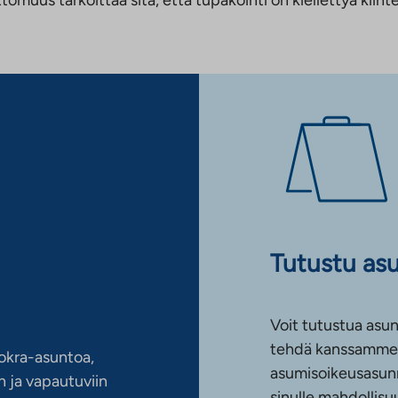
Tutustu as
Voit tutustua asun
tehdä kanssamme 
okra-asuntoa,
asumisoikeusasun
 ja vapautuviin
sinulle mahdollis