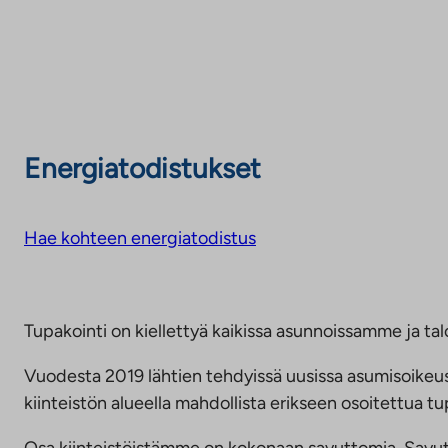
Energiatodistukset
Hae kohteen energiatodistus
Tupakointi on kiellettyä kaikissa asunnoissamme ja talo
Vuodesta 2019 lähtien tehdyissä uusissa asumisoike
kiinteistön alueella mahdollista erikseen osoitettua
Osa kiinteistöistämme on kokonaan savuttomia. Savuttomu