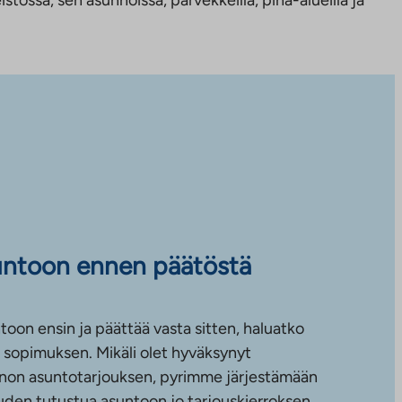
untoon ennen päätöstä
toon ensin ja päättää vasta sitten, haluatko
sopimuksen. Mikäli olet hyväksynyt
non asuntotarjouksen, pyrimme järjestämään
uuden tutustua asuntoon jo tarjouskierroksen