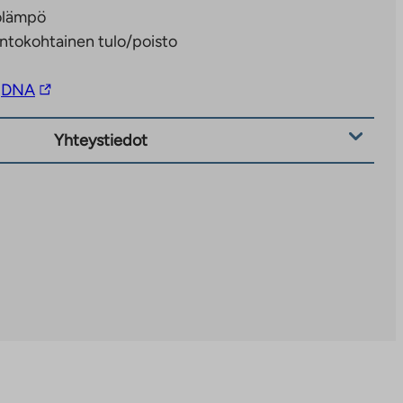
olämpö
ntokohtainen tulo/poisto
Linkki
DNA
vie
ulkopuoliseen
Yhteystiedot
palveluun.
Linkki
aukeaa
uuteen
välilehteen