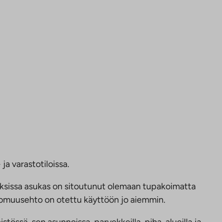
ja varastotiloissa.
ksissa asukas on sitoutunut olemaan tupakoimatta
ttomuusehto on otettu käyttöön jo aiemmin.
tössä, sen asunnoissa, parvekkeilla, piha-alueilla ja