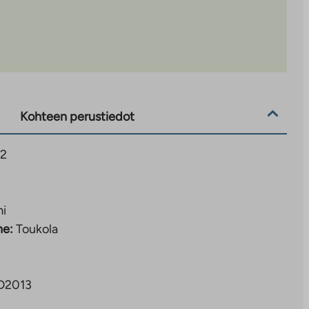
Kohteen perustiedot
22
mi
ne:
Toukola
 D2013