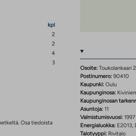
kpl
2
2
4
3
Osoite:
Toukolankaari 
Postinumero:
90410
Kaupunki:
Oulu
Kaupunginosa:
Kivinie
Kaupunginosan tarken
Asuntoja:
11
Valmistumisvuosi:
1997
etkeltä. Osa tiedoista
Energialuokka:
E2013,
Talotyyppi:
Rivitalo