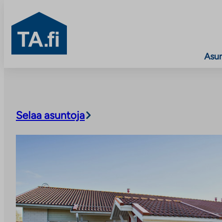
TA.fi
Asu
Siirry
sisältöön
Selaa asuntoja