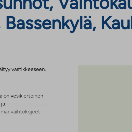
unnot, Vaihtokau
 Bassenkylä, Kau
sältyy vastikkeeseen.
a on vesikiertoinen
 ja
Ilmanvaihtokojeet