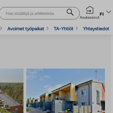
FI
Asukassivut
Avoimet työpaikat
TA-Yhtiöt
Yhteystiedot