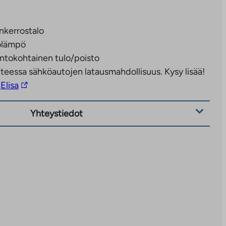
enkerrostalo
olämpö
ntokohtainen tulo/poisto
teessa sähköautojen latausmahdollisuus. Kysy lisää!
Linkki
Elisa
vie
ulkopuoliseen
Yhteystiedot
palveluun.
Linkki
aukeaa
uuteen
välilehteen