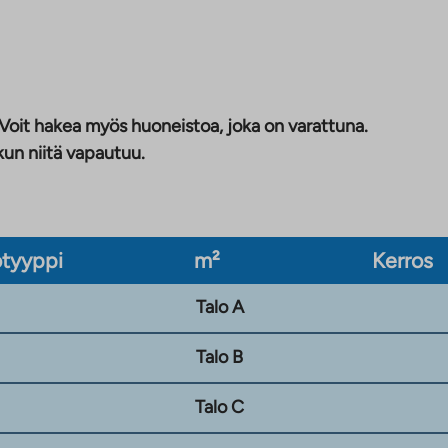
 Voit hakea myös huoneistoa, joka on varattuna.
kun niitä vapautuu.
tyyppi
m²
Kerros
Talo A
Talo B
Talo C