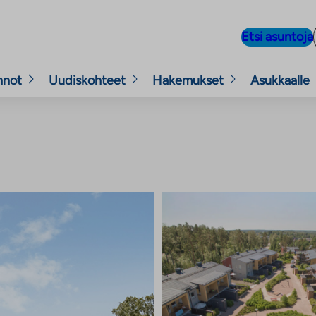
Etsi asuntoja
nnot
Uudiskohteet
Hakemukset
Asukkaalle