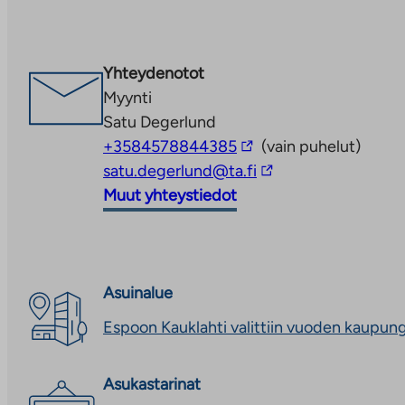
kävelymatka. Junalla pääsee Helsingin keskustaan 3
Yhteydenotot
Myynti
Satu Degerlund
Linkki
+3584578844385
(vain puhelut)
vie
Linkki
satu.degerlund@ta.fi
ulkopuoliseen
vie
Muut yhteystiedot
palveluun
ulkopuoliseen
palveluun
Asuinalue
Espoon Kauklahti valittiin vuoden kaupun
Asukastarinat