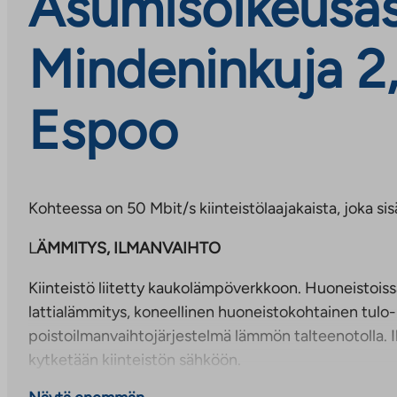
Asumisoikeusas
Mindeninkuja 2,
Espoo
Kohteessa on 50 Mbit/s kiinteistölaajakaista, joka si
L
ÄMMITYS, ILMANVAIHTO
Kiinteistö liitetty kaukolämpöverkkoon. Huoneistoiss
lattialämmitys, koneellinen huoneistokohtainen tulo-
poistoilmanvaihtojärjestelmä lämmön talteenotolla. 
kytketään kiinteistön sähköön.