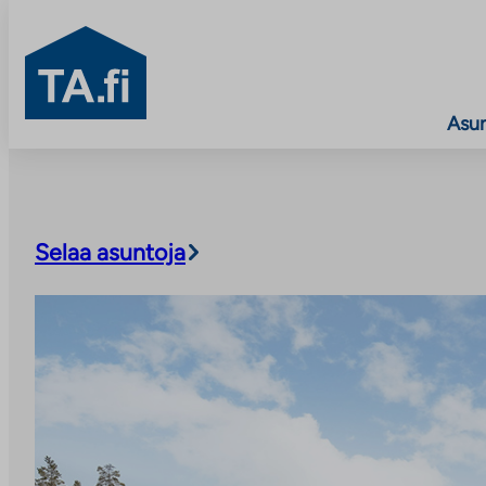
TA.fi
Asu
Siirry
sisältöön
Selaa asuntoja