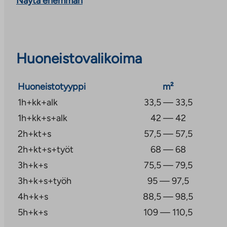
Näytä enemmän
SÄILYTYS- JA YHTEISTILAT
Lämpimät huoneistokohtaiset irtaimistovarastot sijai
talon ensimmäisessä kerroksessa. Lämpimät yhteiskä
lastenvaunu- ja ulkoiluvälinevarastot sijaitsevat D-ta
Huoneistovalikoima
ensimmäisessä kerroksessa. Jokaiseen huoneiston s
yhteydessä sijaitsee pieni huoneistokohtainen varas
Huoneistotyyppi
m²
Kiinteistöllä yhteensä 45 sähköpistokkeellista autopai
1h+kk+alk
33,5 — 33,5
kattamattomilla autopaikoitusalueilla ja 14 autokatok
1h+kk+s+alk
42 — 42
2h+kt+s
57,5 — 57,5
Mindeninkuja 2 Bassenkylässä koostuu kahdesta pien
2h+kt+s+työt
68 — 68
neljästä rivitalosta, joissa on yhteensä 37 asumisoik
3h+k+s
75,5 — 79,5
sijaitsee lähellä viihtyisän Kauklahden keskustaa. Al
keskustan palvelut sekä lähistöllä koulut, päiväkodit ja
3h+k+s+työh
95 — 97,5
palveluita, esim. kauppakeskus Entresse Espoon kes
4h+k+s
88,5 — 98,5
päässä. Lähellä ovat myös hyvät harrastusmahdollis
5h+k+s
109 — 110,5
pururata sekä urheilukentät ja kuntosali. Kauklahden