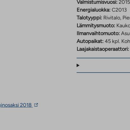
Valmistumisvuosi:
2015
0 minuutissa.
Energialuokka:
C2013
Talotyyppi:
Rivitalo, Pi
Lämmitysmuoto:
Kauk
Ilmanvaihtomuoto:
Asu
Autopaikat:
45 kpl.
Koh
Laajakaistaoperaattori:
Linkki
ginosaksi 2018
vie
ulkopuoliseen
palveluun.
Linkki