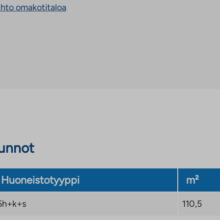
aukeaa
ehto omakotitaloa
uuteen
välilehteen
sunnot
Huoneistotyyppi
m²
5h+k+s
110,5