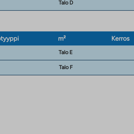
Talo D
tyyppi
m²
Kerros
Talo E
Talo F