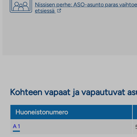
Nissisen perhe: ASO-asunto paras vaihto
Linkki
etsiessä
vie
ulkopuoliseen
palveluun.
Linkki
aukeaa
uuteen
välilehteen
Kohteen vapaat ja vapautuvat a
Huoneistonumero
A 1