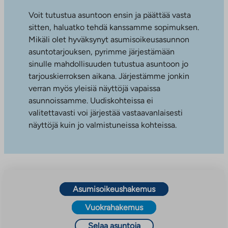
Voit tutustua asuntoon ensin ja päättää vasta
sitten, haluatko tehdä kanssamme sopimuksen.
Mikäli olet hyväksynyt asumisoikeusasunnon
asuntotarjouksen, pyrimme järjestämään
sinulle mahdollisuuden tutustua asuntoon jo
tarjouskierroksen aikana. Järjestämme jonkin
verran myös yleisiä näyttöjä vapaissa
asunnoissamme. Uudiskohteissa ei
valitettavasti voi järjestää vastaavanlaisesti
näyttöjä kuin jo valmistuneissa kohteissa.
Asumisoikeushakemus
Vuokrahakemus
Selaa asuntoja