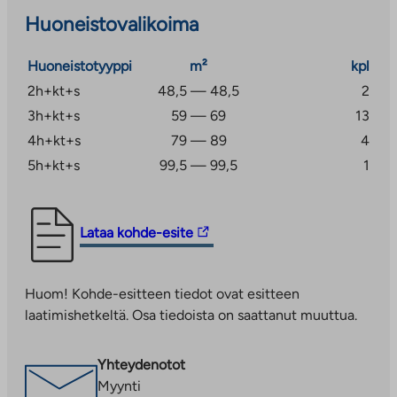
kuivaushuone sijaitsevat talon ensimmäisessä
Huoneistovalikoima
kerroksessa. Näiden lisäksi asukkaiden käytössä on
asuntokohtaiset kylmät ulkoiluvälinevarastot.
Huoneistotyyppi
m²
kpl
Autopaikkoja on yhteensä 26 kpl, joista osa on
katospaikkoja ja osa avopaikkoja. Savulahden alueelta
2h+kt+s
48,5 — 48,5
2
on Jyväskylän keskustaan matkaa noin 7 kilometriä.
3h+kt+s
59 — 69
13
Palokankeskuksen kattavat palvelut ovat
4h+kt+s
79 — 89
4
tavoitettavissa alle kahden kilometrin päässä ja
5h+kt+s
99,5 — 99,5
1
Laajavuoren ulkoilumahdollisuudet ovat noin 2,5
kilometrin etäisyydellä. Savulahden päiväkotikoulu
sijaitsee näköetäisyydellä Ruokkeentien toisella
Linkki
Lataa kohde-esite
puolella. Kohteessa on kiinteistölaajakaista, jonka
vie
perusnopeus 50 Mbit/s sisältyy vuokraan.
ulkopuoliseen
Huom! Kohde-esitteen tiedot ovat esitteen
palveluun.
laatimishetkeltä. Osa tiedoista on saattanut muuttua.
Linkki
aukeaa
uuteen
Yhteydenotot
välilehteen
Myynti