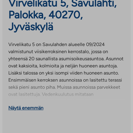
Virvelikatu 5, Savulahti,
Palokka, 40270,
Jyväskylä
Virvelikatu 5 on Savulahden alueelle 09/2024
valmistunut viisikerroksinen kerrostalo, jossa on
yhteensä 20 saunallista asumisoikeusasuntoa. Asunnot
ovat kaksioita, kolmioita ja neljän huoneen asuntoja.
Lisäksi talossa on yksi isompi viiden huoneen asunto.
Ensimmäisen kerroksen asunnoissa on lasitettu terassi
sekä pieni asunto piha. Muissa asunnoissa parvekkeet
ovat lasitettuja. Vedenkuulutus mitataan
huoneistotokohtaisesti. Vedestä maksetaan
Näytä enemmän
henkilölukuun perustuva vesimaksuennakko joka
tasataan kulutuksen mukaisesti
Väestönsuoja, irtaimisto- ja lastenvaunuvarastot sekä