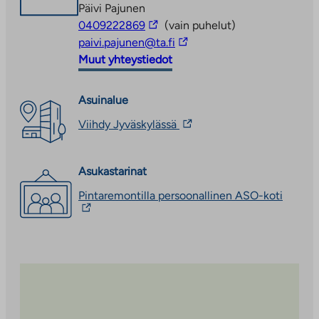
Päivi Pajunen
Linkki
0409222869
(vain puhelut)
vie
Linkki
paivi.pajunen@ta.fi
ulkopuoliseen
vie
Muut yhteystiedot
palveluun
ulkopuoliseen
palveluun
Asuinalue
Linkki
Viihdy Jyväskylässä
vie
ulkopuoliseen
palveluun.
Asukastarinat
Linkki
aukeaa
Linkki
Pintaremontilla persoonallinen ASO-koti
uuteen
vie
välilehteen
ulkopu
palvelu
Linkki
aukeaa
uuteen
välileh