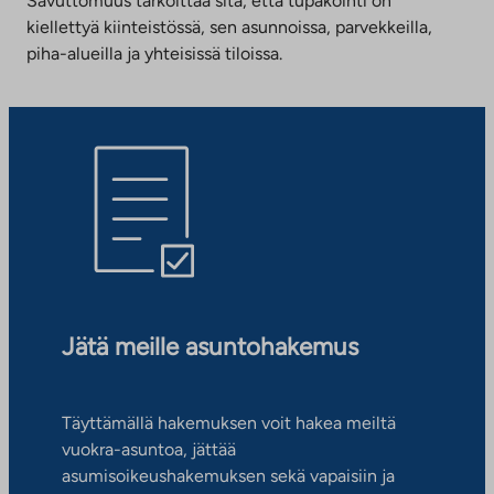
Savuttomuus tarkoittaa sitä, että tupakointi on
kiellettyä kiinteistössä, sen asunnoissa, parvekkeilla,
piha-alueilla ja yhteisissä tiloissa.
Jätä meille asuntohakemus
Täyttämällä hakemuksen voit hakea meiltä
vuokra-asuntoa, jättää
asumisoikeushakemuksen sekä vapaisiin ja