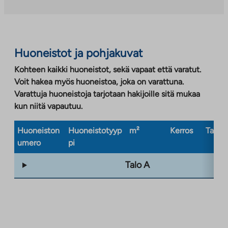
uuteen
välilehteen
Huoneistot ja pohjakuvat
Kohteen kaikki huoneistot, sekä vapaat että varatut.
Voit hakea myös huoneistoa, joka on varattuna.
Varattuja huoneistoja tarjotaan hakijoille sitä mukaa
kun niitä vapautuu.
Huoneiston
Huoneistotyyp
m²
Kerros
Taloty
umero
pi
Talo A