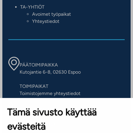
TA-YHTIÖT
Avoimet työpaikat
Yhteystiedot
PÄÄTOIMIPAIKKA
Kutojantie 6-8, 02630 Espoo
TOIMIPAIKAT
Toimistojemme yhteystiedot
Tämä sivusto käyttää
ASIAKASPALVELUKESKUS
Puh. 045 7734 3777
evästeitä
(arkisin klo 8-16)