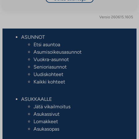
Versio 260615.1605
ASUNNOT
Etsi asuntoa
Asumisoikeusasunnot
Vuokra-asunnot
Senioriasunnot
Uudiskohteet
Kaikki kohteet
ASUKKAALLE
Jätä vikailmoitus
Asukassivut
Lomakkeet
Asukasopas