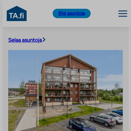
TA.fi
Etsi asuntoja
Siirry
sisältöön
Selaa asuntoja