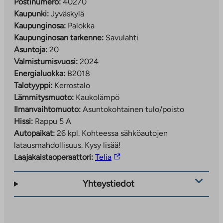
Postinumero:
40270
Kaupunki:
Jyväskylä
Kaupunginosa:
Palokka
Kaupunginosan tarkenne:
Savulahti
Asuntoja:
20
Valmistumisvuosi:
2024
Energialuokka:
B2018
Talotyyppi:
Kerrostalo
Lämmitysmuoto:
Kaukolämpö
Ilmanvaihtomuoto:
Asuntokohtainen tulo/poisto
Hissi:
Rappu 5 A
Autopaikat:
26 kpl.
Kohteessa sähköautojen
latausmahdollisuus. Kysy lisää!
Linkki
Laajakaistaoperaattori:
Telia
vie
ulkopuoliseen
Yhteystiedot
palveluun.
Linkki
aukeaa