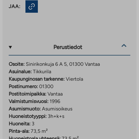
JAA:
Perustiedot
Osoite:
Sinirikonkuja 6 A 5, 01300 Vantaa
Asuinalue:
Tikkurila
Kaupunginosan tarkenne:
Viertola
Postinumero:
01300
Postitoimipaikka:
Vantaa
Valmistumisvuosi:
1996
Asumismuoto:
Asumisoikeus
Huoneistotyyppi:
3h+k+s
Huoneita:
3
Pinta-ala:
73,5 m²
Huoneistoala yhteensä:
73,5 m²