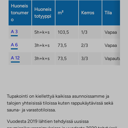
Huoneis
Huoneis
tonumer
m²
Kerros
Tila
totyyppi
o
A 3
5h+k+s
103,5
1/3
Vapaa
A 6
3h+k+s
73,5
2/3
Vapaa
A 12
3h+k+s
73,5
3/3
Vapautuma
Tupakointi on kiellettyä kaikissa asunnoissamme ja
talojen yhteisissä tiloissa kuten rappukäytävissä sekä
sauna- ja varastotiloissa.
Vuodesta 2019 lähtien tehdyissä uusissa