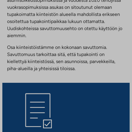
asumisoikeussopimuksissa ja vuodesta 2020 tehdyissä
vuokrasopimuksissa asukas on sitoutunut olemaan
tupakoimatta kiinteistön alueella mahdollista erikseen
osoitettua tupakointipaikkaa lukuun ottamatta.
Uudiskohteissa savuttomuusehto on otettu käyttöön jo
aiemmin.
Osa kiinteistöistämme on kokonaan savuttomia.
Savuttomuus tarkoittaa sitä, että tupakointi on
kiellettyä kiinteistössä, sen asunnoissa, parvekkeilla,
piha-alueilla ja yhteisissä tiloissa.