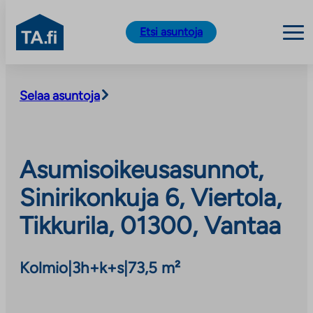
TA.fi
Etsi asuntoja
Siirry
sisältöön
Selaa asuntoja
Asumisoikeusasunnot,
Sinirikonkuja 6, Viertola,
Tikkurila, 01300, Vantaa
Kolmio
|
3h+k+s
|
73,5 m²