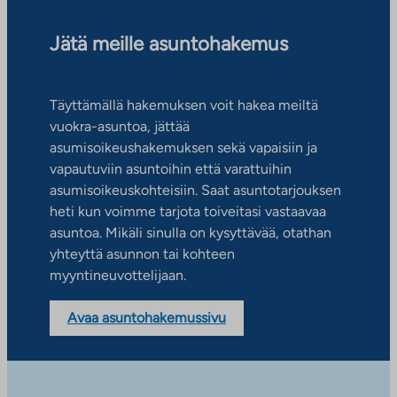
Jätä meille asuntohakemus
Täyttämällä hakemuksen voit hakea meiltä
vuokra-asuntoa, jättää
asumisoikeushakemuksen sekä vapaisiin ja
vapautuviin asuntoihin että varattuihin
asumisoikeuskohteisiin. Saat asuntotarjouksen
heti kun voimme tarjota toiveitasi vastaavaa
asuntoa. Mikäli sinulla on kysyttävää, otathan
yhteyttä asunnon tai kohteen
myyntineuvottelijaan.
Avaa asuntohakemussivu