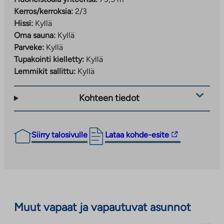
Kerros/kerroksia:
2/3
Hissi:
Kyllä
Oma sauna:
Kyllä
Parveke:
Kyllä
Tupakointi kielletty:
Kyllä
Lemmikit sallittu:
Kyllä
Kohteen tiedot
Linkki
Siirry talosivulle
Lataa kohde-esite
vie
ulkopuoliseen
palveluun.
Linkki
aukeaa
Muut vapaat ja vapautuvat asunnot
uuteen
välilehteen