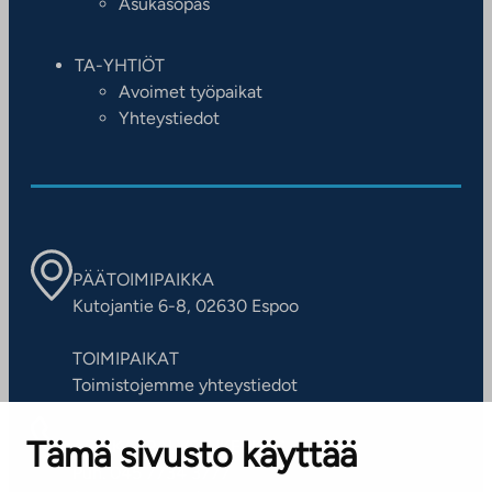
Asukasopas
TA-YHTIÖT
Avoimet työpaikat
Yhteystiedot
PÄÄTOIMIPAIKKA
Kutojantie 6-8, 02630 Espoo
TOIMIPAIKAT
Toimistojemme yhteystiedot
Tämä sivusto käyttää
ASIAKASPALVELUKESKUS
Puh. 045 7734 3777