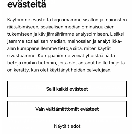
evästeitä
(arkisin klo 8-16)
info@ta.fi
Käytämme evästeitä tarjoamamme sisällön ja mainosten
räätälöimiseen, sosiaalisen median ominaisuuksien
tukemiseen ja kävijämäärämme analysoimiseen. Lisäksi
jaamme sosiaalisen median, mainosalan ja analytiikka-
Tilaa uutiskirje
alan kumppaneillemme tietoja siitä, miten käytät
sivustoamme. Kumppanimme voivat yhdistää näitä
Mediapankki
tietoja muihin tietoihin, joita olet antanut heille tai joita
on kerätty, kun olet käyttänyt heidän palvelujaan.
Käyttöehdot
Tietosuojaseloste
Saavutettavuusseloste
Salli kaikki evästeet
Näytä evästeasetukseni
Vain välttämättömät evästeet
Copyright © 2026 TA-Yhtiöt | Pidätämme oikeuden
Näytä tiedot
muutoksiin