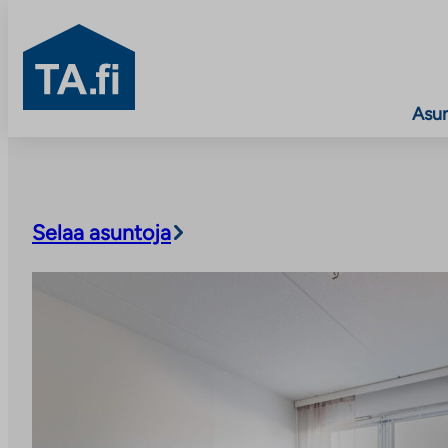
TA.fi
Asu
Siirry
sisältöön
Selaa asuntoja