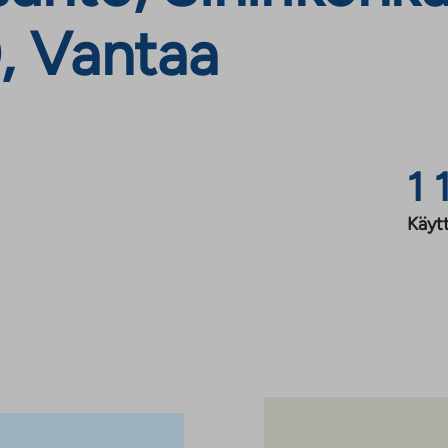
0, Vantaa
1 
Käyt