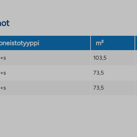
not
neistotyyppi
m²
+s
103,5
+s
73,5
+s
73,5