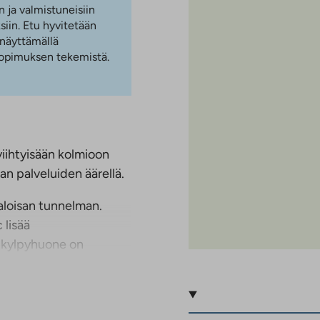
n ja valmistuneisiin
iin. Etu hyvitetään
 näyttämällä
 sopimuksen tekemistä.
iihtyisään kolmioon
ilan palveluiden äärellä.
aloisan tunnelman.
 lisää
u kylpyhuone on
 luonnonvaloa sekä
a miellyttävän lisätilan