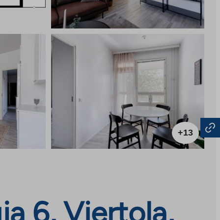
+13
a 6, Viertola,