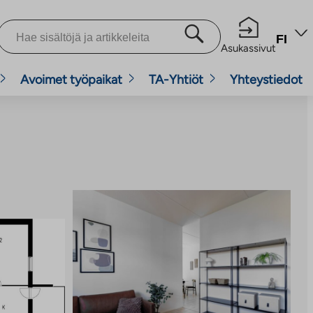
FI
Asukassivut
Avoimet työpaikat
TA-Yhtiöt
Yhteystiedot