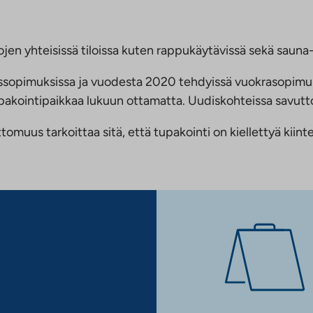
jen yhteisissä tiloissa kuten rappukäytävissä sekä sauna- 
ussopimuksissa ja vuodesta 2020 tehdyissä vuokrasopimu
 tupakointipaikkaa lukuun ottamatta. Uudiskohteissa savu
us tarkoittaa sitä, että tupakointi on kiellettyä kiinteis