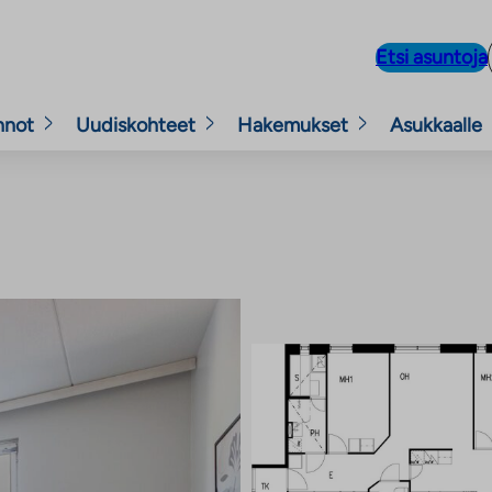
Etsi asuntoja
nnot
Uudiskohteet
Hakemukset
Asukkaalle