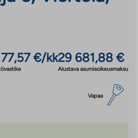
177,57 €/kk
29 681,88 €
tövastike
Alustava asumisoikeusmaksu
Vapaa