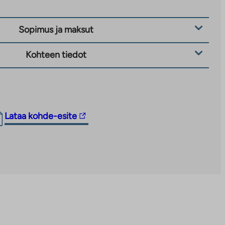
Sopimus ja maksut
Kohteen tiedot
Linkki
Lataa kohde-esite
vie
ulkopuoliseen
palveluun.
Linkki
aukeaa
uuteen
välilehteen