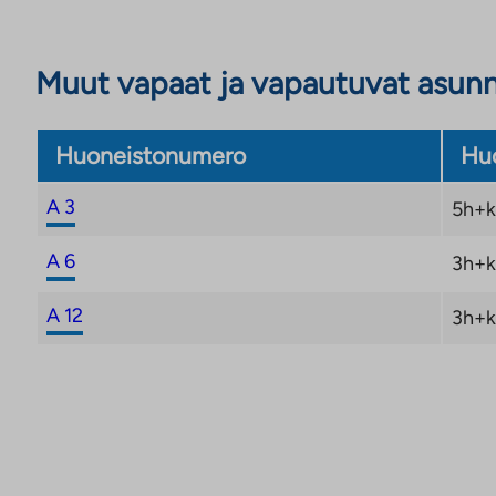
Muut vapaat ja vapautuvat asun
Huoneistonumero
Huo
A 3
5h+k
A 6
3h+k
A 12
3h+k