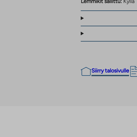
Lemmikit sallittu:
Kyllä
Siirry talosivulle