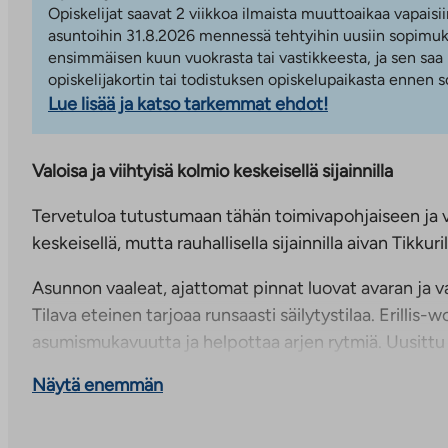
Opiskelijat saavat 2 viikkoa ilmaista muuttoaikaa vapaisii
asuntoihin 31.8.2026 mennessä tehtyihin uusiin sopimuks
ensimmäisen kuun vuokrasta tai vastikkeesta, ja sen saa
opiskelijakortin tai todistuksen opiskelupaikasta ennen
Lue lisää ja katso tarkemmat ehdot!
Valoisa ja viihtyisä kolmio keskeisellä sijainnilla
Tervetuloa tutustumaan tähän toimivapohjaiseen ja v
keskeisellä, mutta rauhallisella sijainnilla aivan Tikkur
Asunnon vaaleat, ajattomat pinnat luovat avaran ja v
Tilava eteinen tarjoaa runsaasti säilytystilaa. Erillis-wc
asumismukavuutta ja helpottaa arjen rytmiä. Uusitt
moderni ja toimiva, ja saunan pieni ikkuna tuo tilaan
Näytä enemmän
viihtyisää tunnelmaa.
Keittiöstä on käynti tilavalle parvekkeelle, joka tarjoa