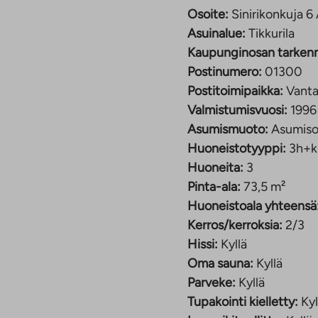
en. Asunnossa on kaksi
Osoite:
Sinirikonkuja 6
 myös työ- tai
Asuinalue:
Tikkurila
Kaupunginosan tarken
Postinumero:
01300
lä
Postitoimipaikka:
Vant
Valmistumisvuosi:
1996
kurilassa. Kaikkiaan
Asumismuoto:
Asumiso
untoa. Sinirikonkuja 6
Huoneistotyyppi:
3h+k
stassa.
Huoneita:
3
a palveluita. Lähimmät
Pinta-ala:
73,5 m²
rin päässä.
Huoneistoala yhteensä
semalle, josta pääsee
Kerros/kerroksia:
2/3
minuutissa. Alueella on
Hissi:
Kyllä
metrin säteeltä löytyy
Oma sauna:
Kyllä
Parveke:
Kyllä
Tupakointi kielletty:
Kyl