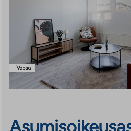
Vapaa
Asumisoikeusasu