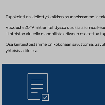
Tupakointi on kiellettyä kaikissa asunnoissamme ja talo
Vuodesta 2019 lähtien tehdyissä uusissa asumisoike
kiinteistön alueella mahdollista erikseen osoitettua
Osa kiinteistöistämme on kokonaan savuttomia. Savuttomu
yhteisissä tiloissa.