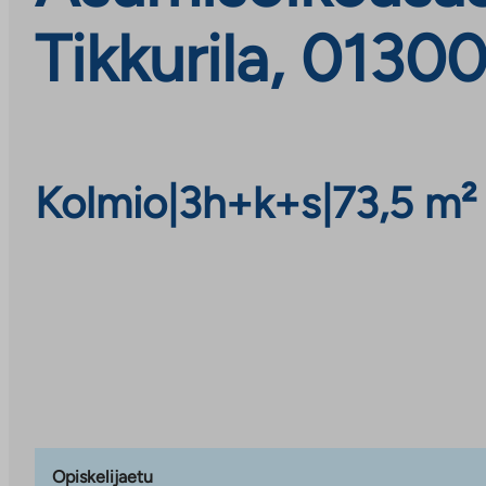
Tikkurila, 0130
Kolmio
|
3h+k+s
|
73,5 m²
Opiskelijaetu