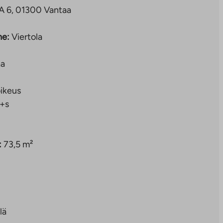
 A 6, 01300 Vantaa
ne:
Viertola
aa
ikeus
+s
:
73,5 m²
lä