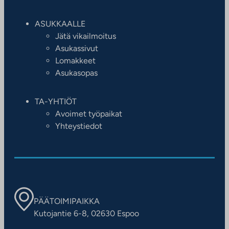
a
u
ASUKKAALLE
u
Jätä vikailmoitus
t
Asukassivut
e
Lomakkeet
e
Asukasopas
n
v
TA-YHTIÖT
ä
Avoimet työpaikat
l
Yhteystiedot
i
l
e
h
t
e
PÄÄTOIMIPAIKKA
e
Kutojantie 6-8, 02630 Espoo
n