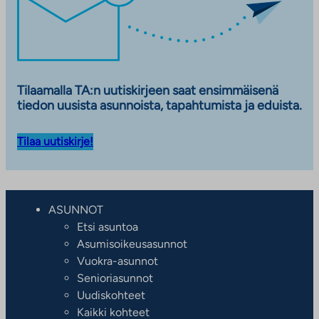
l
v
e
l
u
Tilaamalla TA:n uutiskirjeen saat ensimmäisenä
u
tiedon uusista asunnoista, tapahtumista ja eduista.
n
.
Tilaa uutiskirje!
L
i
n
k
ASUNNOT
k
Etsi asuntoa
i
Asumisoikeusasunnot
a
Vuokra-asunnot
u
Senioriasunnot
k
Uudiskohteet
e
Kaikki kohteet
a