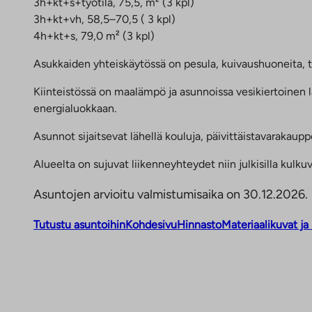
3h+kt+s+työtila, 75,5, m² (3 kpl)
3h+kt+vh, 58,5–70,5 ( 3 kpl)
4h+kt+s, 79,0 m² (3 kpl)
Asukkaiden yhteiskäytössä on pesula, kuivaushuoneita, tal
Kiinteistössä on maalämpö ja asunnoissa vesikiertoinen 
energialuokkaan.
Asunnot sijaitsevat lähellä kouluja, päivittäistavarakau
Alueelta on sujuvat liikenneyhteydet niin julkisilla kulkuv
Asuntojen arvioitu valmistumisaika on 30.12.2026.
Tutustu asuntoihin
Kohdesivu
Hinnasto
Materiaalikuvat ja
L
i
n
k
k