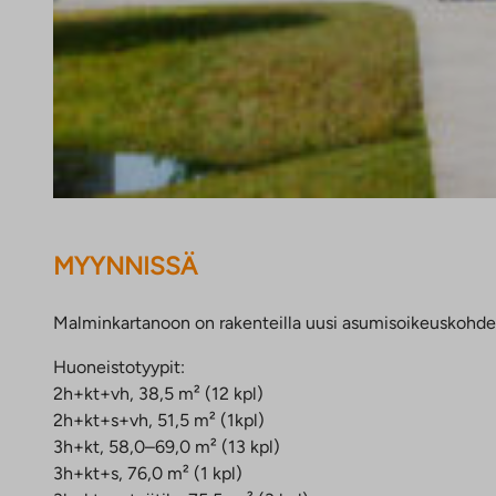
MYYNNISSÄ
Malminkartanoon on rakenteilla uusi asumisoikeuskohde. 
Huoneistotyypit:
2h+kt+vh, 38,5 m² (12 kpl)
2h+kt+s+vh, 51,5 m² (1kpl)
3h+kt, 58,0–69,0 m² (13 kpl)
3h+kt+s, 76,0 m² (1 kpl)