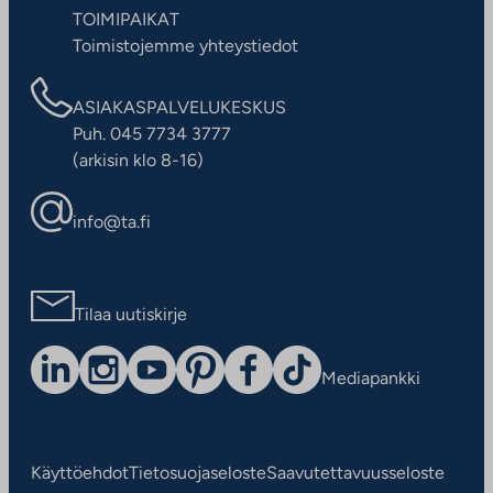
TOIMIPAIKAT
Toimistojemme yhteystiedot
ASIAKASPALVELUKESKUS
Puh. 045 7734 3777
(arkisin klo 8-16)
info@ta.fi
Tilaa uutiskirje
Mediapankki
Käyttöehdot
Tietosuojaseloste
Saavutettavuusseloste