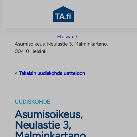
TA.fi
Siirry
Etusivu
/
sisältöön
Asumisoikeus, Neulastie 3, Malminkartano,
00410 Helsinki
<
Takaisin uudiskohdeluetteloon
UUDISKOHDE
Asumisoikeus,
Neulastie 3,
Malminkartano,