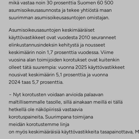
mikä vastaa noin 30 prosenttia Suomen 60 500
asumisoikeusasunnosta ja tekee yhtiöstä maan
suurimman asumisoikeusasuntojen omistajan.
Asumisoikeusasuntojen keskimääräiset
käyttövastikkeet ovat vuodesta 2010 seuranneet
elinkustannusindeksin kehitystä ja nousseet
keskimäärin noin 1,7 prosenttia vuodessa. Viime
vuosina alan toimijoiden korotukset ovat kuitenkin
olleet tätä suurempia: vuonna 2025 käyttövastikkeet
nousivat keskimäärin 5,1 prosenttia ja vuonna
2024 taas 5,7 prosenttia.
− Nyt korotusten voidaan arvioida palaavan
maltillisemmalle tasolle, sillä ainakaan meillä ei tällä
hetkellä ole näköpiirissä vastaavia
korotuspaineita
.
Suurimpana toimijana
meidän korotustemme linja
on myös keskimääräisiä käyttövastikkeita tasapainottava, 