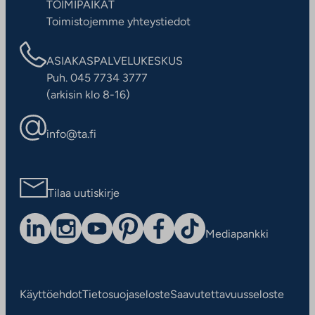
TOIMIPAIKAT
Toimistojemme yhteystiedot
ASIAKASPALVELUKESKUS
Puh. 045 7734 3777
(arkisin klo 8-16)
info@ta.fi
Tilaa uutiskirje
Mediapankki
Käyttöehdot
Tietosuojaseloste
Saavutettavuusseloste