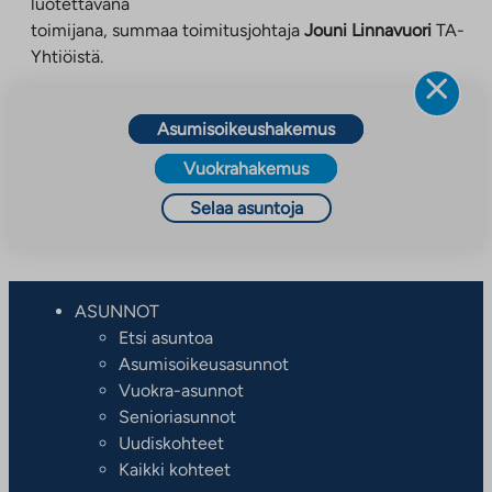
luotettavana
toimijana, summaa toimitusjohtaja
Jouni Linnavuori
TA-
Yhtiöistä.
Asumisoikeushakemus
Vuokrahakemus
Selaa asuntoja
ASUNNOT
Etsi asuntoa
Asumisoikeusasunnot
Vuokra-asunnot
Senioriasunnot
Uudiskohteet
Kaikki kohteet