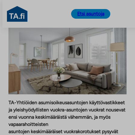
TA.fi
Etsi asuntoja
Siirry
sisältöön
TA-Yhtiöiden asumisoikeusasuntojen käyttövastikkeet
ja yleishyödyllisten vuokra-asuntojen vuokrat nousevat
ensi vuonna keskimääräistä vähemmän, ja myös
vapaarahoitteisten
asuntojen keskimääräiset vuokrakorotukset pysyvät