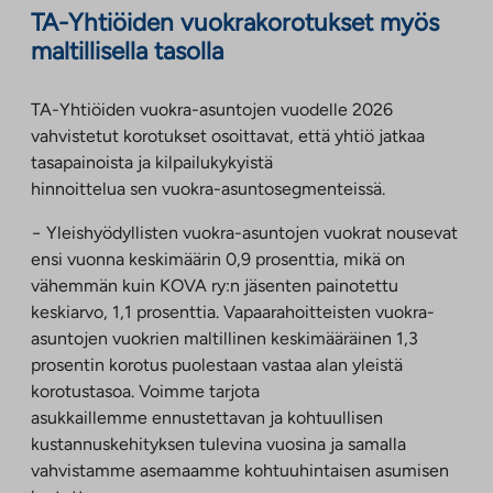
TA-Yhtiöiden vuokrakorotukset myös
maltillisella tasolla
TA-Yhtiöiden vuokra-asuntojen vuodelle 2026
vahvistetut korotukset osoittavat, että yhtiö jatkaa
tasapainoista ja kilpailukykyistä
hinnoittelua sen vuokra-asuntosegmenteissä.
− Yleishyödyllisten vuokra-asuntojen vuokrat nousevat
ensi vuonna keskimäärin 0,9 prosenttia, mikä on
vähemmän kuin KOVA ry:n jäsenten painotettu
keskiarvo, 1,1 prosenttia. Vapaarahoitteisten vuokra-
asuntojen vuokrien maltillinen keskimääräinen 1,3
prosentin korotus puolestaan vastaa alan yleistä
korotustasoa. Voimme tarjota
asukkaillemme ennustettavan ja kohtuullisen
kustannuskehityksen tulevina vuosina ja samalla
vahvistamme asemaamme kohtuuhintaisen asumisen