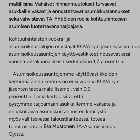
maltillisina. Vähäiset hinnanmuutokset turvaavat
asukkaille vakaat ja ennustettavat asumiskustannukset
sekä vahvistavat TA-Yhtiöiden roolia kohtuuhintaisen
asumisen luotettavana tarjoajana.
Kohtuuhintaisten vuokra- ja
asumisoikeustalojen omistajat KOVA ry:n jäsenkyselyn mu
asumisoikeusasuntojen käyttövastikkeet nousevat ensi
vuonna valtakunnallisesti keskimäärin 1,7 prosenttia.
– Asumisoikeusasuntojemme käyttövastikkeiden
keskimääräinen korotus on ensi vuonna KOVA ry:n
jäsenten tasoa maltillisempi, vain 0,9
prosenttia. Tämä kertoo siitä, että
pystymme tarjoamaan asukkaillemme vakaata ja
ennakoitavaa asumiskustannusten kehitystä
myös vallitsevassa taloustilanteessa, toteaa
toimitusjohtaja
Esa Mustonen
TA-Asumisoikeus
Oy:stä.