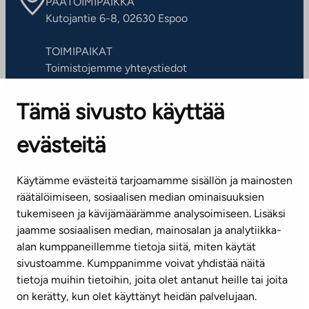
PÄÄTOIMIPAIKKA
Kutojantie 6-8, 02630 Espoo
TOIMIPAIKAT
Toimistojemme yhteystiedot
Tämä sivusto käyttää
ASIAKASPALVELUKESKUS
Puh. 045 7734 3777
evästeitä
(arkisin klo 8-16)
info@ta.fi
Käytämme evästeitä tarjoamamme sisällön ja mainosten
räätälöimiseen, sosiaalisen median ominaisuuksien
tukemiseen ja kävijämäärämme analysoimiseen. Lisäksi
jaamme sosiaalisen median, mainosalan ja analytiikka-
Tilaa uutiskirje
alan kumppaneillemme tietoja siitä, miten käytät
sivustoamme. Kumppanimme voivat yhdistää näitä
Mediapankki
tietoja muihin tietoihin, joita olet antanut heille tai joita
on kerätty, kun olet käyttänyt heidän palvelujaan.