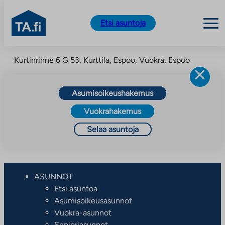
TA.fi
Etsi asuntoja
Siirry
Kurtinrinne 6 G 53, Kurttila, Espoo, Vuokra, Espoo
sisältöön
Asumisoikeushakemus
Vuokrahakemus
Selaa asuntoja
ASUNNOT
Etsi asuntoa
Asumisoikeusasunnot
Vuokra-asunnot
Senioriasunnot