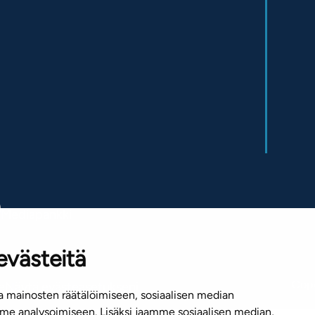
Mediapankki
evästeitä
Copy
e
Näytä evästeasetukseni
 mainosten räätälöimiseen, sosiaalisen median
e analysoimiseen. Lisäksi jaamme sosiaalisen median,