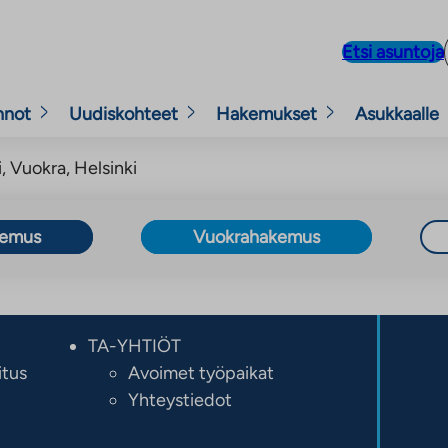
Etsi asuntoja
nnot
Uudiskohteet
Hakemukset
Asukkaalle
, Vuokra, Helsinki
kemus
Vuokrahakemus
TA-YHTIÖT
itus
Avoimet työpaikat
Yhteystiedot