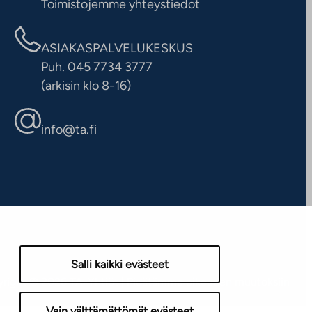
Toimistojemme yhteystiedot
ASIAKASPALVELUKESKUS
Puh. 045 7734 3777
(arkisin klo 8-16)
info@ta.fi
Salli kaikki evästeet
right © 2026 TA-Yhtiöt | Pidätämme oikeuden muutoksiin
Vain välttämättömät evästeet