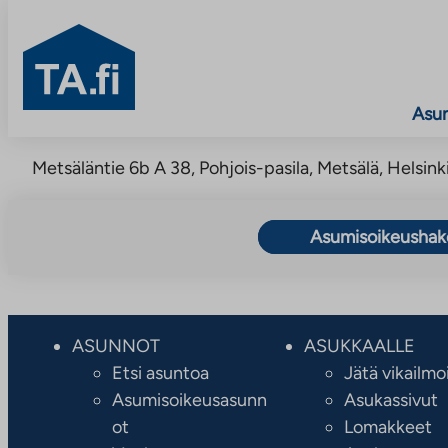
TA.fi
Asu
Siirry
Metsäläntie 6b A 38, Pohjois-pasila, Metsälä, Helsinki
sisältöön
Asumisoikeusha
ASUNNOT
ASUKKAALLE
Etsi asuntoa
Jätä vikailmo
Asumisoikeusasunn
Asukassivut
ot
Lomakkeet