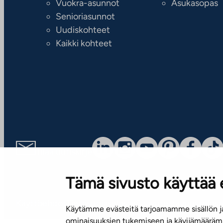
Vuokra-asunnot
Asukasopas
Senioriasunnot
Uudiskohteet
Kaikki kohteet
Tilaa uutiskirje
Tämä sivusto käyttää 
Käyttöehdot
Tietosuojaseloste
Saavutettavuusselost
Käytämme evästeitä tarjoamamme sisällön ja
ominaisuuksien tukemiseen ja kävijämäärämm