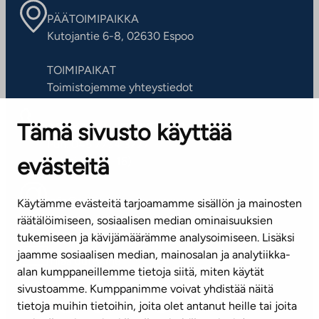
PÄÄTOIMIPAIKKA
Kutojantie 6-8, 02630 Espoo
TOIMIPAIKAT
Toimistojemme yhteystiedot
Tämä sivusto käyttää
ASIAKASPALVELUKESKUS
Puh. 045 7734 3777
evästeitä
(arkisin klo 8-16)
info@ta.fi
Käytämme evästeitä tarjoamamme sisällön ja mainosten
räätälöimiseen, sosiaalisen median ominaisuuksien
tukemiseen ja kävijämäärämme analysoimiseen. Lisäksi
jaamme sosiaalisen median, mainosalan ja analytiikka-
Tilaa uutiskirje
alan kumppaneillemme tietoja siitä, miten käytät
sivustoamme. Kumppanimme voivat yhdistää näitä
Mediapankki
tietoja muihin tietoihin, joita olet antanut heille tai joita