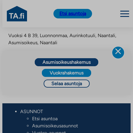
TA.fi
Etsi asuntoja
Siirry
Vuoksi 4 B 39, Luonnonmaa, Aurinkotuuli, Naantali,
sisältöön
Asumisoikeus, Naantali
Asumisoikeushakemus
Vuokrahakemus
Selaa asuntoja
ASUNNOT
Etsi asuntoa
Asumisoikeusasunnot
Vuokra-asunnot