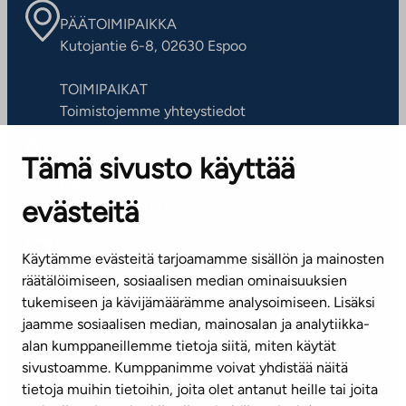
PÄÄTOIMIPAIKKA
Kutojantie 6-8, 02630 Espoo
TOIMIPAIKAT
Toimistojemme yhteystiedot
Tämä sivusto käyttää
ASIAKASPALVELUKESKUS
Puh. 045 7734 3777
evästeitä
(arkisin klo 8-16)
info@ta.fi
Käytämme evästeitä tarjoamamme sisällön ja mainosten
räätälöimiseen, sosiaalisen median ominaisuuksien
tukemiseen ja kävijämäärämme analysoimiseen. Lisäksi
jaamme sosiaalisen median, mainosalan ja analytiikka-
Tilaa uutiskirje
alan kumppaneillemme tietoja siitä, miten käytät
sivustoamme. Kumppanimme voivat yhdistää näitä
Mediapankki
tietoja muihin tietoihin, joita olet antanut heille tai joita