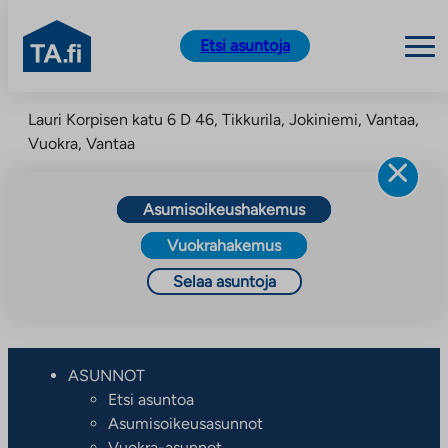
TA.fi
Etsi asuntoja
Siirry
Lauri Korpisen katu 6 D 46, Tikkurila, Jokiniemi, Vantaa,
sisältöön
Vuokra, Vantaa
Asumisoikeushakemus
Vuokrahakemus
Selaa asuntoja
ASUNNOT
Etsi asuntoa
Asumisoikeusasunnot
Vuokra-asunnot