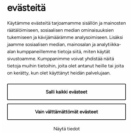
evästeitä
(arkisin klo 8-16)
info@ta.fi
Käytämme evästeitä tarjoamamme sisällön ja mainosten
räätälöimiseen, sosiaalisen median ominaisuuksien
tukemiseen ja kävijämäärämme analysoimiseen. Lisäksi
jaamme sosiaalisen median, mainosalan ja analytiikka-
Tilaa uutiskirje
alan kumppaneillemme tietoja siitä, miten käytät
sivustoamme. Kumppanimme voivat yhdistää näitä
Mediapankki
tietoja muihin tietoihin, joita olet antanut heille tai joita
on kerätty, kun olet käyttänyt heidän palvelujaan.
Käyttöehdot
Tietosuojaseloste
Saavutettavuusseloste
Salli kaikki evästeet
Näytä evästeasetukseni
Vain välttämättömät evästeet
Copyright © 2026 TA-Yhtiöt | Pidätämme oikeuden
Näytä tiedot
muutoksiin