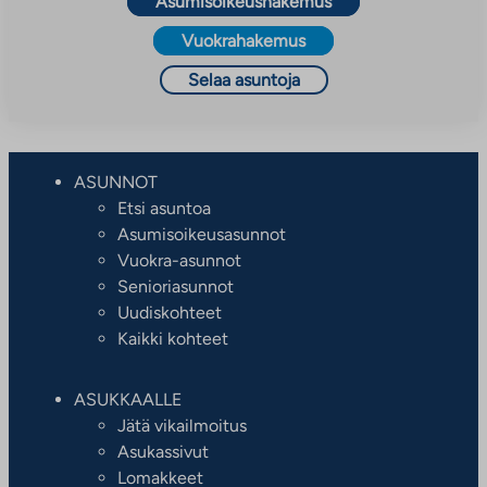
Asumisoikeushakemus
Vuokrahakemus
Selaa asuntoja
ASUNNOT
Etsi asuntoa
Asumisoikeusasunnot
Vuokra-asunnot
Senioriasunnot
Uudiskohteet
Kaikki kohteet
ASUKKAALLE
Jätä vikailmoitus
Asukassivut
Lomakkeet