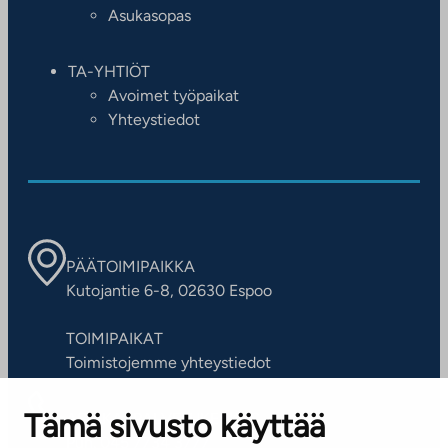
Asukasopas
TA-YHTIÖT
Avoimet työpaikat
Yhteystiedot
PÄÄTOIMIPAIKKA
Kutojantie 6-8, 02630 Espoo
TOIMIPAIKAT
Toimistojemme yhteystiedot
Tämä sivusto käyttää
ASIAKASPALVELUKESKUS
Puh. 045 7734 3777