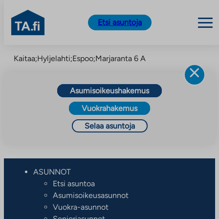
TA.fi
Etsi asuntoja
Siirry
Kaitaa;Hyljelahti;Espoo;Marjaranta 6 A
sisältöön
Asumisoikeushakemus
Vuokrahakemus
Selaa asuntoja
ASUNNOT
Etsi asuntoa
Asumisoikeusasunnot
Vuokra-asunnot
Senioriasunnot