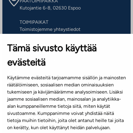
PÄÄTOIMIPAIKKA
Kutojantie 6-8, 02630 Espoo
TOIMIPAIKAT
Toimistojemme yhteystiedot
Tämä sivusto käyttää
ASIAKASPALVELUKESKUS
Puh. 045 7734 3777
evästeitä
(arkisin klo 8-16)
info@ta.fi
Käytämme evästeitä tarjoamamme sisällön ja mainosten
räätälöimiseen, sosiaalisen median ominaisuuksien
tukemiseen ja kävijämäärämme analysoimiseen. Lisäksi
jaamme sosiaalisen median, mainosalan ja analytiikka-
Tilaa uutiskirje
alan kumppaneillemme tietoja siitä, miten käytät
sivustoamme. Kumppanimme voivat yhdistää näitä
Mediapankki
tietoja muihin tietoihin, joita olet antanut heille tai joita
on kerätty, kun olet käyttänyt heidän palvelujaan.