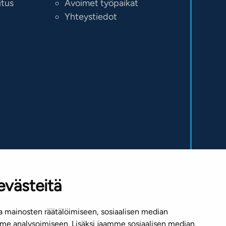
itus
Avoimet työpaikat
Yhteystiedot
evästeitä
Mediapankki
 mainosten räätälöimiseen, sosiaalisen median
e analysoimiseen. Lisäksi jaamme sosiaalisen median,