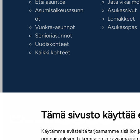
Etsi asuntoa
Jätä vikailmo
Asumisoikeusasunn
Asukassivut
ot
Lomakkeet
Vuokra-asunnot
Asukasopas
Senioriasunnot
Uudiskohteet
Kaikki kohteet
Tämä sivusto käyttää 
Tilaa uutiskirje
Käytämme evästeitä tarjoamamme sisällön ja
ominaisuuksien tukemiseen ja kävijämäärämm