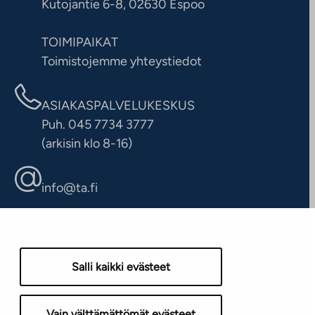
Kutojantie 6-8, 02630 Espoo
TOIMIPAIKAT
Toimistojemme yhteystiedot
ASIAKASPALVELUKESKUS
Puh. 045 7734 3777
(arkisin klo 8-16)
info@ta.fi
Salli kaikki evästeet
Vain välttämättömät evästeet