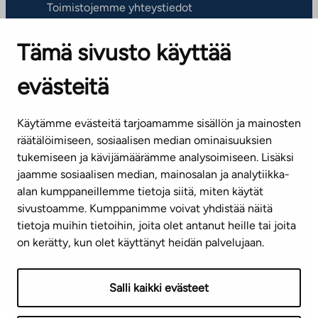
Toimistojemme yhteystiedot
Tämä sivusto käyttää
ASIAKASPALVELUKESKUS
Puh. 045 7734 3777
evästeitä
(arkisin klo 8-16)
info@ta.fi
Käytämme evästeitä tarjoamamme sisällön ja mainosten
räätälöimiseen, sosiaalisen median ominaisuuksien
tukemiseen ja kävijämäärämme analysoimiseen. Lisäksi
jaamme sosiaalisen median, mainosalan ja analytiikka-
Tilaa uutiskirje
alan kumppaneillemme tietoja siitä, miten käytät
sivustoamme. Kumppanimme voivat yhdistää näitä
Mediapankki
tietoja muihin tietoihin, joita olet antanut heille tai joita
on kerätty, kun olet käyttänyt heidän palvelujaan.
Käyttöehdot
Tietosuojaseloste
Saavutettavuusseloste
Salli kaikki evästeet