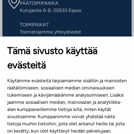
PÄÄTOIMIPAIKKA
Kutojantie 6-8, 02630 Espoo
TOIMIPAIKAT
Toimistojemme yhteystiedot
Tämä sivusto käyttää
ASIAKASPALVELUKESKUS
Puh. 045 7734 3777
evästeitä
(arkisin klo 8-16)
info@ta.fi
Käytämme evästeitä tarjoamamme sisällön ja mainosten
räätälöimiseen, sosiaalisen median ominaisuuksien
tukemiseen ja kävijämäärämme analysoimiseen. Lisäksi
jaamme sosiaalisen median, mainosalan ja analytiikka-
Tilaa uutiskirje
alan kumppaneillemme tietoja siitä, miten käytät
sivustoamme. Kumppanimme voivat yhdistää näitä
Mediapankki
tietoja muihin tietoihin, joita olet antanut heille tai joita
on kerätty, kun olet käyttänyt heidän palvelujaan.