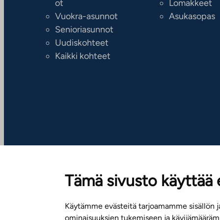
ot
Lomakkeet
Vuokra-asunnot
Asukasopas
Senioriasunnot
Uudiskohteet
Kaikki kohteet
Tilaa uutiskirje
Tämä sivusto käyttää 
Käytämme evästeitä tarjoamamme sisällön ja
Käyttöehdot
Tietosuojaseloste
Saavutettavuusselost
ominaisuuksien tukemiseen ja kävijämäärämm