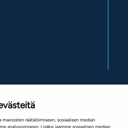
Mediapankki
evästeitä
 mainosten räätälöimiseen, sosiaalisen median
Copy
e
Näytä evästeasetukseni
e analysoimiseen. Lisäksi jaamme sosiaalisen median,