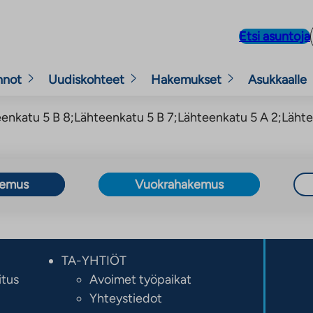
Etsi asuntoja
nnot
Uudiskohteet
Hakemukset
Asukkaalle
eenkatu 5 B 8;Lähteenkatu 5 B 7;Lähteenkatu 5 A 2;Läht
kemus
Vuokrahakemus
TA-YHTIÖT
itus
Avoimet työpaikat
Yhteystiedot