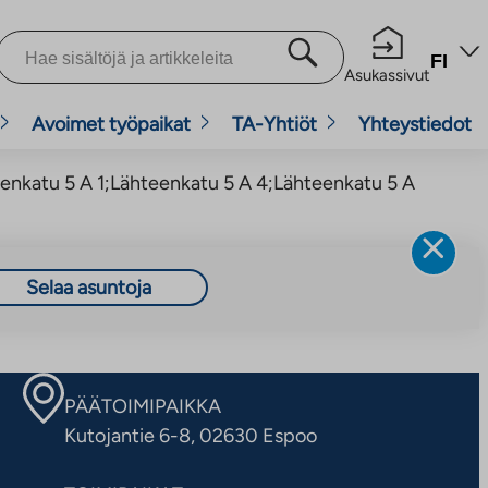
FI
Asukassivut
Avoimet työpaikat
TA-Yhtiöt
Yhteystiedot
eenkatu 5 A 1;Lähteenkatu 5 A 4;Lähteenkatu 5 A
Selaa asuntoja
PÄÄTOIMIPAIKKA
Kutojantie 6-8, 02630 Espoo