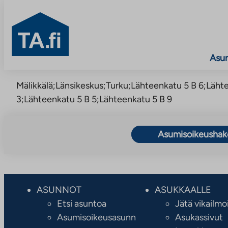
TA.fi
Asu
Siirry
Mälikkälä;Länsikeskus;Turku;Lähteenkatu 5 B 6;Läht
sisältöön
3;Lähteenkatu 5 B 5;Lähteenkatu 5 B 9
Asumisoikeusha
ASUNNOT
ASUKKAALLE
Etsi asuntoa
Jätä vikailmo
Asumisoikeusasunn
Asukassivut