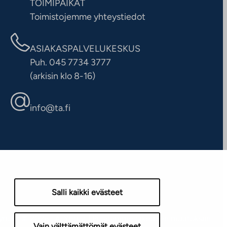
TOIMIPAIKAT
Toimistojemme yhteystiedot
ASIAKASPALVELUKESKUS
Puh. 045 7734 3777
(arkisin klo 8-16)
info@ta.fi
Salli kaikki evästeet
right © 2026 TA-Yhtiöt | Pidätämme oikeuden muutoksiin
Vain välttämättömät evästeet