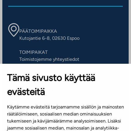
PÄÄTOIMIPAIKKA
Kutojantie 6-8, 02630 Espoo
TOIMIPAIKAT
Toimistojemme yhteystiedot
Tämä sivusto käyttää
ASIAKASPALVELUKESKUS
Puh. 045 7734 3777
evästeitä
(arkisin klo 8-16)
info@ta.fi
Käytämme evästeitä tarjoamamme sisällön ja mainosten
räätälöimiseen, sosiaalisen median ominaisuuksien
tukemiseen ja kävijämäärämme analysoimiseen. Lisäksi
jaamme sosiaalisen median, mainosalan ja analytiikka-
Tilaa uutiskirje