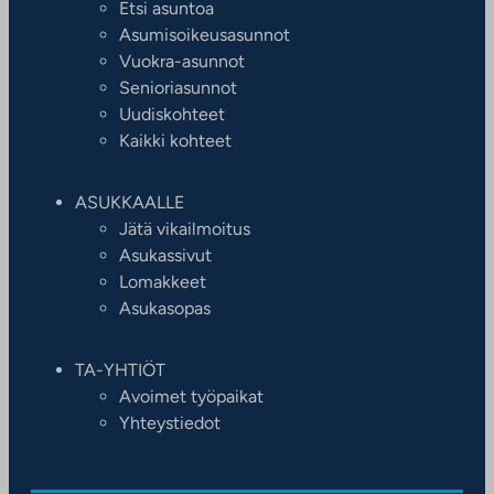
Etsi asuntoa
Asumisoikeusasunnot
Vuokra-asunnot
Senioriasunnot
Uudiskohteet
Kaikki kohteet
ASUKKAALLE
Jätä vikailmoitus
Asukassivut
Lomakkeet
Asukasopas
TA-YHTIÖT
Avoimet työpaikat
Yhteystiedot