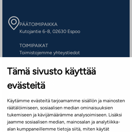
PÄÄTOIMIPAIKKA
Kutojantie 6-8, 02630 Espoo
TOIMIPAIKAT
Toimistojemme yhteystiedot
Tämä sivusto käyttää
ASIAKASPALVELUKESKUS
Puh. 045 7734 3777
evästeitä
(arkisin klo 8-16)
info@ta.fi
Käytämme evästeitä tarjoamamme sisällön ja mainosten
räätälöimiseen, sosiaalisen median ominaisuuksien
tukemiseen ja kävijämäärämme analysoimiseen. Lisäksi
jaamme sosiaalisen median, mainosalan ja analytiikka-
Tilaa uutiskirje
alan kumppaneillemme tietoja siitä, miten käytät