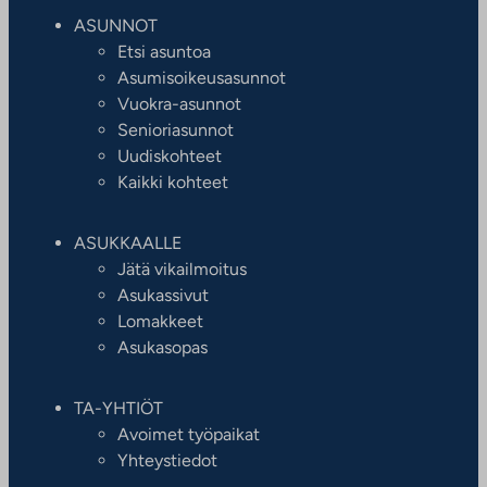
ASUNNOT
Etsi asuntoa
Asumisoikeusasunnot
Vuokra-asunnot
Senioriasunnot
Uudiskohteet
Kaikki kohteet
ASUKKAALLE
Jätä vikailmoitus
Asukassivut
Lomakkeet
Asukasopas
TA-YHTIÖT
Avoimet työpaikat
Yhteystiedot