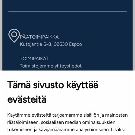
PÄÄTOIMIPAIKKA
Kutojantie 6-8, 02630 Espoo
TOIMIPAIKAT
Toimistojemme yhteystiedot
Tämä sivusto käyttää
ASIAKASPALVELUKESKUS
Puh. 045 7734 3777
evästeitä
(arkisin klo 8-16)
info@ta.fi
Käytämme evästeitä tarjoamamme sisällön ja mainosten
räätälöimiseen, sosiaalisen median ominaisuuksien
tukemiseen ja kävijämäärämme analysoimiseen. Lisäksi