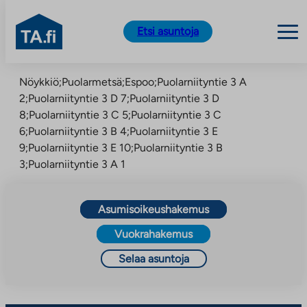
TA.fi
Etsi asuntoja
Siirry
Nöykkiö;Puolarmetsä;Espoo;Puolarniityntie 3 A
sisältöön
2;Puolarniityntie 3 D 7;Puolarniityntie 3 D
8;Puolarniityntie 3 C 5;Puolarniityntie 3 C
6;Puolarniityntie 3 B 4;Puolarniityntie 3 E
9;Puolarniityntie 3 E 10;Puolarniityntie 3 B
3;Puolarniityntie 3 A 1
Asumisoikeushakemus
Vuokrahakemus
Selaa asuntoja