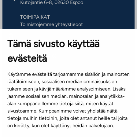
Kutojantie 6-8, 02630 Espoo
TOIMIPAIKAT
Toimistojemme yhteystiedot
Tämä sivusto käyttää
ASIAKASPALVELUKESKUS
Puh. 045 7734 3777
evästeitä
(arkisin klo 8-16)
info@ta.fi
Käytämme evästeitä tarjoamamme sisällön ja mainosten
räätälöimiseen, sosiaalisen median ominaisuuksien
tukemiseen ja kävijämäärämme analysoimiseen. Lisäksi
jaamme sosiaalisen median, mainosalan ja analytiikka-
Tilaa uutiskirje
alan kumppaneillemme tietoja siitä, miten käytät
sivustoamme. Kumppanimme voivat yhdistää näitä
Mediapankki
tietoja muihin tietoihin, joita olet antanut heille tai joita
on kerätty, kun olet käyttänyt heidän palvelujaan.