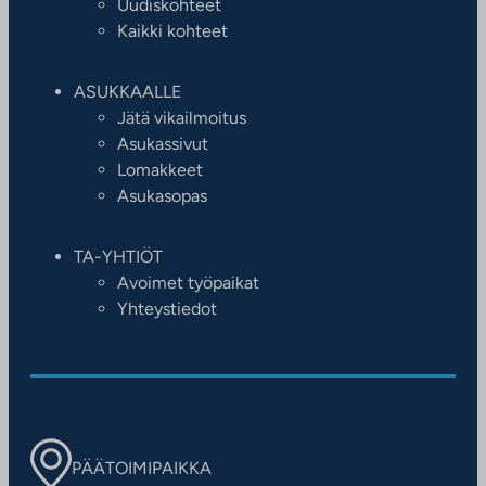
Uudiskohteet
Kaikki kohteet
ASUKKAALLE
Jätä vikailmoitus
Asukassivut
Lomakkeet
Asukasopas
TA-YHTIÖT
Avoimet työpaikat
Yhteystiedot
PÄÄTOIMIPAIKKA