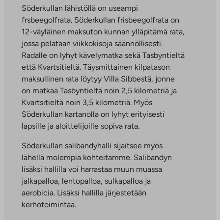
Söderkullan lähistöllä on useampi
frsbeegolfrata. Söderkullan frisbeegolfrata on
12-väyläinen maksuton kunnan ylläpitämä rata,
jossa pelataan viikkokisoja säännöllisesti.
Radalle on lyhyt kävelymatka sekä Tasbyntieltä
että Kvartsitieltä. Täysmittainen kilpatason
maksullinen rata löytyy Villa Sibbestä, jonne
on matkaa Tasbyntieltä noin 2,5 kilometriä ja
Kvartsitieltä noin 3,5 kilometriä. Myös
Söderkullan kartanolla on lyhyt erityisesti
lapsille ja aloittelijoille sopiva rata.
Söderkullan salibandyhalli sijaitsee myös
lähellä molempia kohteitamme. Salibandyn
lisäksi hallilla voi harrastaa muun muassa
jalkapalloa, lentopalloa, sulkapalloa ja
aerobicia. Lisäksi hallilla järjestetään
kerhotoimintaa.