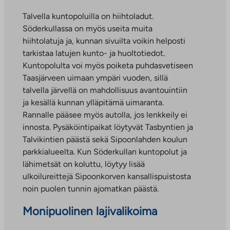
Talvella kuntopoluilla on hiihtoladut.
Söderkullassa on myös useita muita
hiihtolatuja ja, kunnan sivuilta voikin helposti
tarkistaa latujen kunto- ja huoltotiedot.
Kuntopolulta voi myös poiketa puhdasvetiseen
Taasjärveen uimaan ympäri vuoden, sillä
talvella järvellä on mahdollisuus avantouintiin
ja kesällä kunnan ylläpitämä uimaranta.
Rannalle pääsee myös autolla, jos lenkkeily ei
innosta. Pysäköintipaikat löytyvät Tasbyntien ja
Talvikintien päästä sekä Sipoonlahden koulun
parkkialueelta. Kun Söderkullan kuntopolut ja
lähimetsät on koluttu, löytyy lisää
ulkoilureittejä Sipoonkorven kansallispuistosta
noin puolen tunnin ajomatkan päästä.
Monipuolinen lajivalikoima