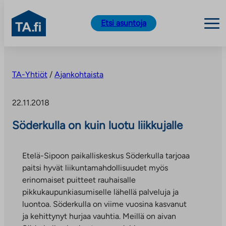
TA.fi
Etsi asuntoja
Siirry
sisältöön
TA-Yhtiöt
/
Ajankohtaista
22.11.2018
Söderkulla on kuin luotu liikkujalle
Etelä-Sipoon paikalliskeskus Söderkulla tarjoaa
paitsi hyvät liikuntamahdollisuudet myös
erinomaiset puitteet rauhaisalle
pikkukaupunkiasumiselle lähellä palveluja ja
luontoa. Söderkulla on viime vuosina kasvanut
ja kehittynyt hurjaa vauhtia. Meillä on aivan