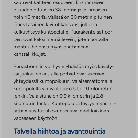
kau­tu­vat kah­teen osuu­teen. En­sim­mäi­sen
osuu­den pi­tuus on 38 met­riä ja jälkimäisen
noin 45 metriä. Välissä on 30 metrin pituinen
lähes tasainen kivituhkaosuus, jolta on
kulkuyhteys kuntopolulle. Puu­ra­ken­teiset por­
taat ovat kaksi metriä leveät, joten portailla
mahtuu helposti myös ohittamaan
kanssaliikkujat.
Porrastreeniin voi hyvin yhdistää myös kävely-
tai juoksulenkin, sillä portaat ovat suoraan
yhteydessä kuntopolkuun. Valaisemattomalla
kuntopolulla voi valita joko 5 tai 10 kilometrin
lenkin. Valaistuna on 0,9 kilometrin ja 2,8
kilometrin lenkit. Kuntopolulta löytyy myös hil­
jat­tain uu­si­tut ul­ko­kun­toi­lu­vä­li­neet kaikkien
vapaaseen käyttöön.
Talvella hiihtoa ja avantouintia