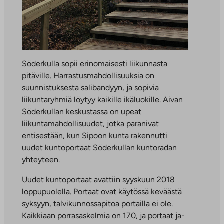
Söderkulla sopii erinomaisesti liikunnasta
pitäville. Harrastusmahdollisuuksia on
suunnistuksesta salibandyyn, ja sopivia
liikuntaryhmiä löytyy kaikille ikäluokille. Aivan
Söderkullan keskustassa on upeat
liikuntamahdollisuudet, jotka paranivat
entisestään, kun Sipoon kunta rakennutti
uudet kuntoportaat Söderkullan kuntoradan
yhteyteen.
Uudet kuntoportaat avattiin syyskuun 2018
loppupuolella. Portaat ovat käytössä keväästä
syksyyn, talvikunnossapitoa portailla ei ole.
Kaikkiaan porrasaskelmia on 170, ja por­taat ja­