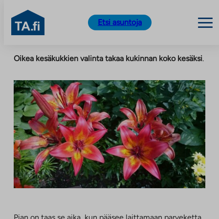
TA.fi
Etsi asuntoja
Siirry
Oikea kesäkukkien valinta takaa kukinnan koko kesäksi
.
sisältöön
Pian on taas se aika, kun pääsee laittamaan parveketta