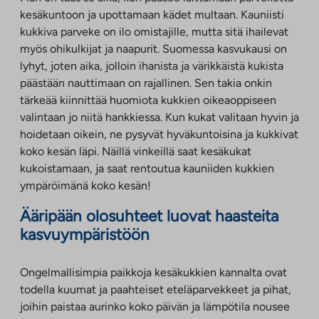
kesäkuntoon ja upottamaan kädet multaan. Kauniisti
kukkiva parveke on ilo omistajille, mutta sitä ihailevat
myös ohikulkijat ja naapurit. Suomessa kasvukausi on
lyhyt, joten aika, jolloin ihanista ja värikkäistä kukista
päästään nauttimaan on rajallinen. Sen takia onkin
tärkeää kiinnittää huomiota kukkien oikeaoppiseen
valintaan jo niitä hankkiessa. Kun kukat valitaan hyvin ja
hoidetaan oikein, ne pysyvät hyväkuntoisina ja kukkivat
koko kesän läpi. Näillä vinkeillä saat kesäkukat
kukoistamaan, ja saat rentoutua kauniiden kukkien
ympäröimänä koko kesän!
Ääripään olosuhteet luovat haasteita
kasvuympäristöön
Ongelmallisimpia paikkoja kesäkukkien kannalta ovat
todella kuumat ja paahteiset eteläparvekkeet ja pihat,
joihin paistaa aurinko koko päivän ja lämpötila nousee