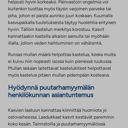
helposti hyvin korkeaksi. Päinvastoin ongelmia voi
kuitenkin tuottaa myös täysin varjoinen parveke tai
piha, johon ei paista aurinko juuri koskaan. Kuumalla
kasvupaikalla tuuletuksesta täytyy huolehtia erityisen
hyvin. Tällöin kastelun merkitys korostuu. Kasvit
kannattaakin kastella aikaisin aamulla tai myöhään
illalla, jolloin veden haihtuminen on vähäisintä.
Runsas mullan määrä helpottaa kastelua, koska multa
ei kuivu niin nopeasti isossa kuin pienessä ruukussa.
Mullan sekaan laitettavat kastelukiteet helpottavat
myös kastelua pitäen mullan pidempään kosteana.
Hyödynnä puutarhamyymälän
henkilökunnan asiantuntemus
Kasvien laatuun kannattaa kiinnittää huomiota jo
ostovaiheessa. Laadukkaat kasvit kestävät paremmin
koko kesän. Taimistoilla ja puutarhamyymälöissä