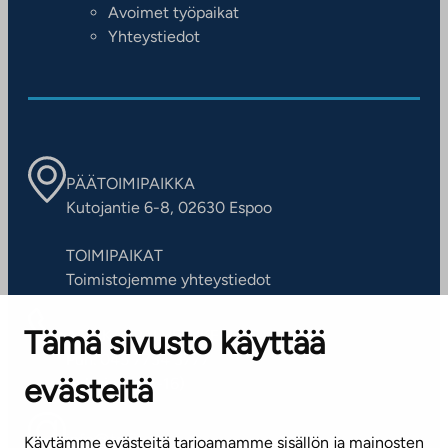
Avoimet työpaikat
Yhteystiedot
PÄÄTOIMIPAIKKA
Kutojantie 6-8, 02630 Espoo
TOIMIPAIKAT
Toimistojemme yhteystiedot
Tämä sivusto käyttää
ASIAKASPALVELUKESKUS
Puh. 045 7734 3777
evästeitä
(arkisin klo 8-16)
info@ta.fi
Käytämme evästeitä tarjoamamme sisällön ja mainosten