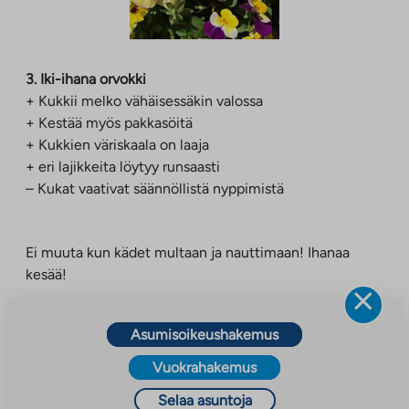
3. Iki-ihana orvokki
+ Kukkii melko vähäisessäkin valossa
+ Kestää myös pakkasöitä
+ Kukkien väriskaala on laaja
+ eri lajikkeita löytyy runsaasti
– Kukat vaativat säännöllistä nyppimistä
Ei muuta kun kädet multaan ja nauttimaan! Ihanaa
kesää!
Asumisoikeushakemus
Vuokrahakemus
Selaa asuntoja