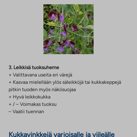
3. Leikkisä tuoksuherne
+ Valittavana useita eri värejä
+ Kasvaa mielellään ylös säleikköjä tai kukkakeppejä
pitkin tuoden myös näkösuojaa
+ Hyvä leikkokukka
+ / – Voimakas tuoksu
– Vaatii tuennan
Kukkavinkkejä varjoisalle ja viileälle