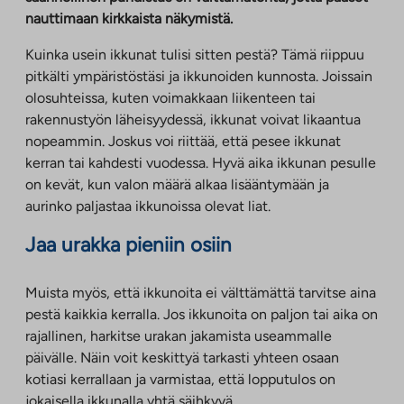
nauttimaan kirkkaista näkymistä.
Kuinka usein ikkunat tulisi sitten pestä? Tämä riippuu
pitkälti ympäristöstäsi ja ikkunoiden kunnosta. Joissain
olosuhteissa, kuten voimakkaan liikenteen tai
rakennustyön läheisyydessä, ikkunat voivat likaantua
nopeammin. Joskus voi riittää, että pesee ikkunat
kerran tai kahdesti vuodessa. Hyvä aika ikkunan pesulle
on kevät, kun valon määrä alkaa lisääntymään ja
aurinko paljastaa ikkunoissa olevat liat.
Jaa urakka pieniin osiin
Muista myös, että ikkunoita ei välttämättä tarvitse aina
pestä kaikkia kerralla. Jos ikkunoita on paljon tai aika on
rajallinen, harkitse urakan jakamista useammalle
päivälle. Näin voit keskittyä tarkasti yhteen osaan
kotiasi kerrallaan ja varmistaa, että lopputulos on
jokaisella ikkunalla yhtä säihkyvä.