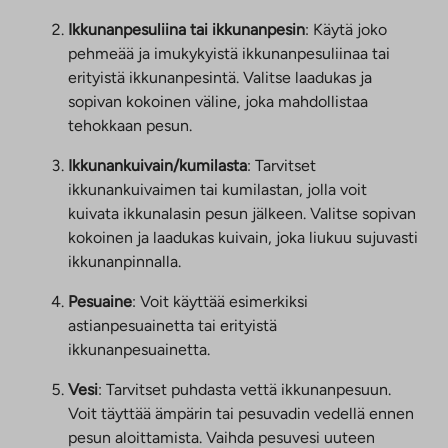
Ikkunanpesuliina tai ikkunanpesin
: Käytä joko
pehmeää ja imukykyistä ikkunanpesuliinaa tai
erityistä ikkunanpesintä. Valitse laadukas ja
sopivan kokoinen väline, joka mahdollistaa
tehokkaan pesun.
Ikkunankuivain/kumilasta
: Tarvitset
ikkunankuivaimen tai kumilastan, jolla voit
kuivata ikkunalasin pesun jälkeen. Valitse sopivan
kokoinen ja laadukas kuivain, joka liukuu sujuvasti
ikkunanpinnalla.
Pesuaine
: Voit käyttää esimerkiksi
astianpesuainetta tai erityistä
ikkunanpesuainetta.
Vesi
: Tarvitset puhdasta vettä ikkunanpesuun.
Voit täyttää ämpärin tai pesuvadin vedellä ennen
pesun aloittamista. Vaihda pesuvesi uuteen