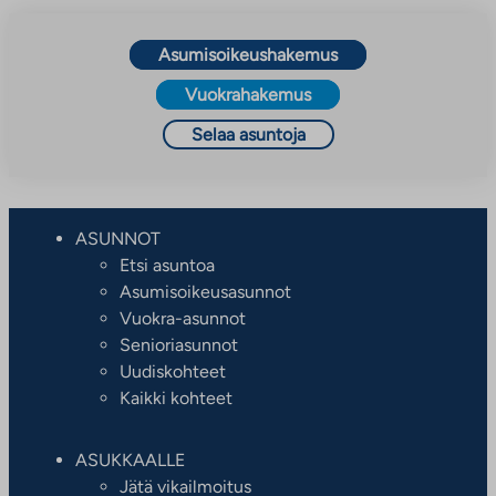
vie
ulkopuoliseen
Asumisoikeushakemus
palveluun.
Linkki
Vuokrahakemus
aukeaa
Selaa asuntoja
uuteen
välilehteen
ASUNNOT
Etsi asuntoa
Asumisoikeusasunnot
Vuokra-asunnot
Senioriasunnot
Uudiskohteet
Kaikki kohteet
ASUKKAALLE
Jätä vikailmoitus