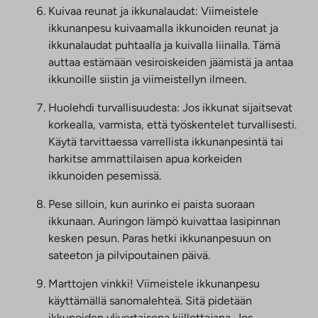
Kuivaa reunat ja ikkunalaudat: Viimeistele
ikkunanpesu kuivaamalla ikkunoiden reunat ja
ikkunalaudat puhtaalla ja kuivalla liinalla. Tämä
auttaa estämään vesiroiskeiden jäämistä ja antaa
ikkunoille siistin ja viimeistellyn ilmeen.
Huolehdi turvallisuudesta: Jos ikkunat sijaitsevat
korkealla, varmista, että työskentelet turvallisesti.
Käytä tarvittaessa varrellista ikkunanpesintä tai
harkitse ammattilaisen apua korkeiden
ikkunoiden pesemissä.
Pese silloin, kun aurinko ei paista suoraan
ikkunaan. Auringon lämpö kuivattaa lasipinnan
kesken pesun. Paras hetki ikkunanpesuun on
sateeton ja pilvipoutainen päivä.
Marttojen vinkki! Viimeistele ikkunanpesu
käyttämällä sanomalehteä. Sitä pidetään
ikkunoiden ylivertaisena kiillottajana. Jos