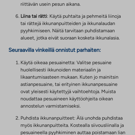
riittävän usein pesun aikana.
Liina tai rätti
: Käytä puhtaita ja pehmeitä liinoja
tai rättejä ikkunanpuitteiden ja ikkunalaudan
pyyhkimiseen. Näitä tarvitaan puhdistamaan
alueet, jotka eivät suoraan kosketa ikkunalasia.
Seuraavilla vinkeillä onnistut parhaiten:
Käytä oikeaa pesuainetta: Valitse pesuaine
huolellisesti ikkunoiden materiaalin ja
likaantumisasteen mukaan. Kuten jo mainitsin
astianpesuaine, tai erityinen ikkunanpesuaine
ovat yleisesti käytettyjä vaihtoehtoja. Muista
noudattaa pesuaineen käyttöohjeita oikean
annostelun varmistamiseksi.
Puhdista ikkunanpuitteet: Älä unohda puhdistaa
myös ikkunanpuitteita. Kostealla siivousliinalla ja
pesuaineella pyyhkiminen auttaa poistamaan lian