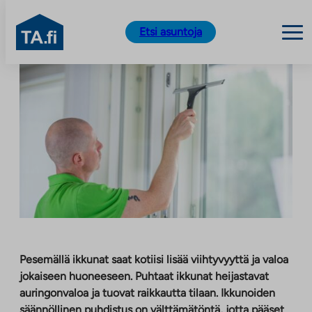
TA.fi
Etsi asuntoja
Siirry
sisältöön
Pesemällä ikkunat saat kotiisi lisää viihtyvyyttä ja valoa
jokaiseen huoneeseen. Puhtaat ikkunat heijastavat
auringonvaloa ja tuovat raikkautta tilaan. Ikkunoiden
säännöllinen puhdistus on välttämätöntä, jotta pääset