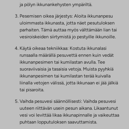
ja pölyn ikkunankehysten ympäriltä.
Pesemisen oikea järjestys: Aloita ikkunanpesu
uloimmasta ikkunasta, jotta näet pesutuloksen
parhaiten. Tämä auttaa myös välttämään lian tai
vesiroiskeiden siirtymistä jo pestyille ikkunoille.
Käytä oikeaa tekniikkaa: Kostuta ikkunalasi
runsaalla määrällä pesuvettä ennen kuin vedät
ikkunanpesimen tai kumilastan avulla. Tee
suoraviivaisia ja tasaisia vetoja. Muista pyyhkiä
ikkunanpesimen tai kumilastan terää kuivalla
liinalla vetojen välissä, jotta ikkunaan ei jää jälkiä
tai pisaroita.
Vaihda pesuvesi säännöllisesti: Vaihda pesuvesi
uuteen riittävän usein pesun aikana. Likaantunut
vesi voi levittää likaa ikkunapinnalle ja vaikeuttaa
puhtaan lopputuloksen saavuttamista.