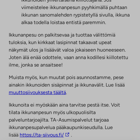
viimeistelee ikkunanpesun pyyhkimällä puhtaan
ikkunan sanomalehden rypistetyllä sivulla, ikkuna
alkaa todella loistaa entistä paremmin.
Ikkunanpesu on palkitsevaa ja tuottaa välittömiä
tuloksia, kun kirkkaat lasipinnat takaavat upeat
näkymät ulos ja lisäävät valoa jokaiseen huoneeseen.
Joten älä enää odottele, vaan anna kodillesi kiillotettu
ilme, jonka se ansaitsee!
Muista myös, kun muutat pois asunnostamme, pese
ainakin ikkunoiden sisäpinnat ja ikkunavälit. Lue lisää
muuttosiivouksesta täältä
.
Ikkunoita ei myöskään aina tarvitse pestä itse. Voit
tilata ikkunanpesun myös ulkopuolisilta
palveluntarjoajilta. TA-Asumispalvelut tarjoaa
ikkunanpesupalvelua pääkaupunkiseudulla. Lue
Linkki
lisää
https://ta-siivous.fi/
.