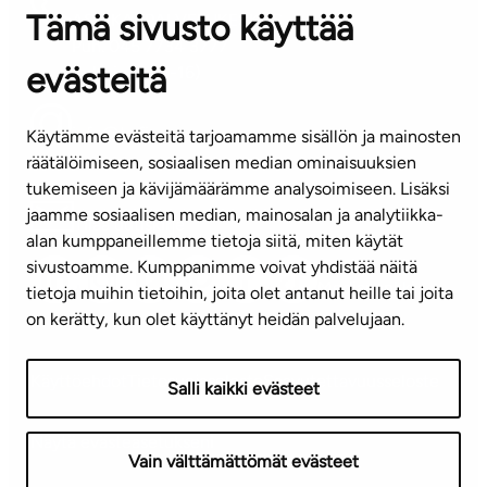
Tämä sivusto käyttää
ASIAKASPALVELUKESKUS
Puh. 045 7734 3777
evästeitä
(arkisin klo 8-16)
info@ta.fi
Käytämme evästeitä tarjoamamme sisällön ja mainosten
räätälöimiseen, sosiaalisen median ominaisuuksien
tukemiseen ja kävijämäärämme analysoimiseen. Lisäksi
jaamme sosiaalisen median, mainosalan ja analytiikka-
Tilaa uutiskirje
alan kumppaneillemme tietoja siitä, miten käytät
sivustoamme. Kumppanimme voivat yhdistää näitä
Mediapankki
tietoja muihin tietoihin, joita olet antanut heille tai joita
on kerätty, kun olet käyttänyt heidän palvelujaan.
Käyttöehdot
Tietosuojaseloste
Saavutettavuusseloste
Salli kaikki evästeet
Näytä evästeasetukseni
Vain välttämättömät evästeet