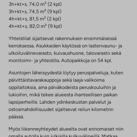
3h+kt+s, 74,0 m² (2 kpl)
3h+kt+s, 74,5 m² (9 kpl)
4h+kt+s, 81,5 m² (2 kpl)
4h+kt+s, 82,0 m² (9 kpl)
Yhteistilat sijaitsevat rakennuksen ensimmäisessä
kerroksessa. Asukkaiden käytössä on lastenvaunu- ja
ulkoiluvälinevarasto, kuivaushuone, talovarasto sekä
monitoimi- ja yhteistila. Autopaikkoja on 54 kpl.
Asuntojen läheisyydestä löytyy peruspalveluja, kuten
päivittäistavarakauppoja sekä laaja valikoima
oppilaitoksia, aina päiväkodeista peruskouluihin ja
lukioihin, mikä tekee alueesta ihanteellisen paikan
lapsiperheille. Lahden ydinkeskustan palvelut ja
ostosmahdollisuudet sijaitsevat reilun kilometrin
päässä.
Myös liikenneyhteydet alueelta ovat erinomaiset niin
omalla autolla kuin julkisilla kulkuvälineillä. Matkaa