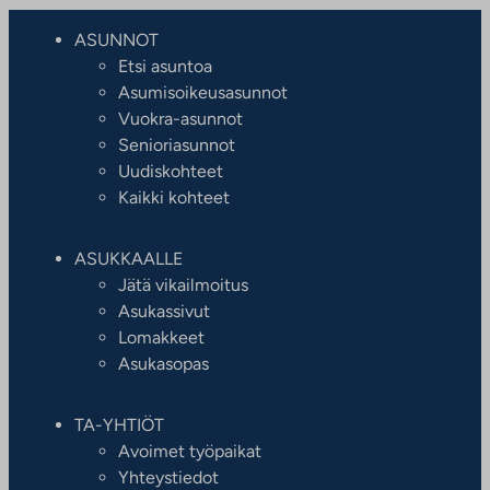
ASUNNOT
Etsi asuntoa
Asumisoikeusasunnot
Vuokra-asunnot
Senioriasunnot
Uudiskohteet
Kaikki kohteet
ASUKKAALLE
Jätä vikailmoitus
Asukassivut
Lomakkeet
Asukasopas
TA-YHTIÖT
Avoimet työpaikat
Yhteystiedot