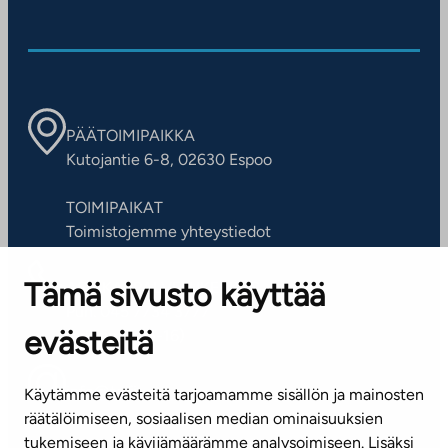
PÄÄTOIMIPAIKKA
Kutojantie 6-8, 02630 Espoo
TOIMIPAIKAT
Toimistojemme yhteystiedot
Tämä sivusto käyttää
ASIAKASPALVELUKESKUS
Puh. 045 7734 3777
evästeitä
(arkisin klo 8-16)
info@ta.fi
Käytämme evästeitä tarjoamamme sisällön ja mainosten
räätälöimiseen, sosiaalisen median ominaisuuksien
tukemiseen ja kävijämäärämme analysoimiseen. Lisäksi