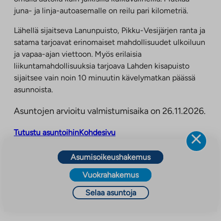
juna- ja linja-autoasemalle on reilu pari kilometriä.
Lähellä sijaitseva Lanunpuisto, Pikku-Vesijärjen ranta ja
satama tarjoavat erinomaiset mahdollisuudet ulkoiluun
ja vapaa-ajan viettoon. Myös erilaisia
liikuntamahdollisuuksia tarjoava Lahden kisapuisto
sijaitsee vain noin 10 minuutin kävelymatkan päässä
asunnoista.
Asuntojen arvioitu valmistumisaika on 26.11.2026.
Tutustu asuntoihin
Kohdesivu
Asumisoikeushakemus
Vuokrahakemus
Selaa asuntoja