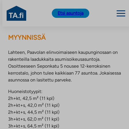
TA.fi
Etsi asuntoja
Siirry
sisältöön
MYYNNISSÄ
Lahteen, Paavolan elinvoimaiseen kaupunginosaan on
rakenteilla laadukkaita asumisoikeusasuntoja.
Osoitteeseen Seponkatu 5 nousee 12-kerroksinen
kerrostalo, johon tulee kaikkiaan 77 asuntoa. Jokaisessa
asunnossa on lasitettu parveke.
Huoneistotyypit:
2h+kt, 42,5 m² (11 kpl)
2h+kt+s, 42,0 m² (11 kpl)
2h+kt+s, 44,5 m² (11 kpl)
3h+kt+s, 62,0 m² (11 kpl)
3h+kt+s, 64,5 m² (11 kpl)