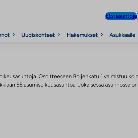
Etsi asuntoja
nnot
Uudiskohteet
Hakemukset
Asukkaalle
ikeusasuntoja. Osoitteeseen Boijenkatu 1 valmistuu kolm
kkiaan 55 asumisoikeusasuntoa. Jokaisessa asunnossa on l