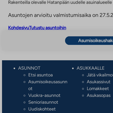
Rakenteilla olevalle Hatanpään uudelle asuinalueelle
aukeaa
uuteen
Asuntojen arvioitu valmistumisaika on 27.5.
välilehteen
Kohdesivu
Tutustu asuntoihin
Asumisoikeusha
ASUNNOT
ASUKKAALLE
Etsi asuntoa
Jätä vikailmo
Asumisoikeusasunn
Asukassivut
ot
Lomakkeet
Vuokra-asunnot
Asukasopas
Senioriasunnot
Uudiskohteet