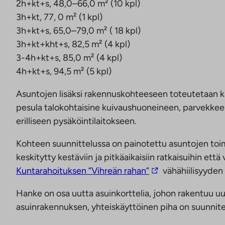
2h+kt+s, 48,0–66,0 m² (10 kpl)
3h+kt, 77, 0 m² (1 kpl)
3h+kt+s, 65,0–79,0 m² ( 18 kpl)
3h+kt+kht+s, 82,5 m² (4 kpl)
3-4h+kt+s, 85,0 m² (4 kpl)
4h+kt+s, 94,5 m² (5 kpl)
Asuntojen lisäksi rakennuskohteeseen toteutetaan kaks
pesula talokohtaisine kuivaushuoneineen, parvekkeell
erilliseen pysäköintilaitokseen.
Kohteen suunnittelussa on painotettu asuntojen toim
keskitytty kestäviin ja pitkäaikaisiin ratkaisuihin e
Linkki
Kuntarahoituksen ”Vihreän rahan”
vähähiilisyyden
vie
Hanke on osa uutta asuinkorttelia, johon rakentuu uu
ulkopuoliseen
asuinrakennuksen, yhteiskäyttöinen piha on suunnitel
palveluun.
Linkki