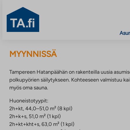
TA.fi
Asu
Siirry
sisältöön
MYYNNISSÄ
Tampereen Hatanpäähän on rakenteilla uusia asumiso
polkupyörien säilytykseen. Kohteeseen valmistuu kai
myös oma sauna.
Huoneistotyypit:
2h+kt, 44,0–51,0 m² (8 kpl)
2h+k+s, 51,0 m² (1 kpl)
2h+kt+kht+s, 63,0 m² (1 kpl)