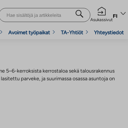
FI
Asukassivut
Avoimet työpaikat
TA-Yhtiöt
Yhteystiedot
e 5–6-kerroksista kerrostaloa sekä talousrakennus
asitettu parveke, ja suurimassa osassa asuntoja on