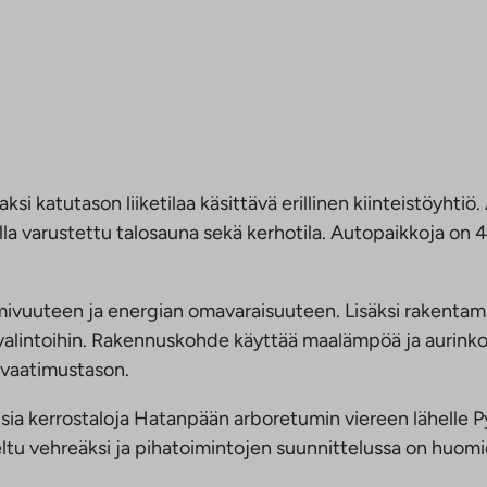
i katutason liiketilaa käsittävä erillinen kiinteistöyhtiö
a varustettu talosauna sekä kerhotila. Autopaikkoja on 43
ivuuteen ja energian omavaraisuuteen. Lisäksi rakentamis
ttä valintoihin. Rakennuskohde käyttää maalämpöä ja aurin
 vaatimustason.
sia kerrostaloja Hatanpään arboretumin viereen lähelle P
tu vehreäksi ja pihatoimintojen suunnittelussa on huomioit