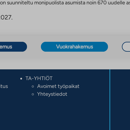
 on suunniteltu monipuolista asumista noin 670 uudelle a
2027.
kemus
Vuokrahakemus
TA-YHTIÖT
itus
Avoimet työpaikat
Yhteystiedot