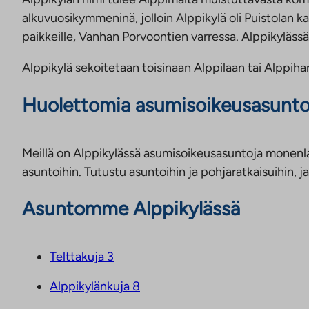
alkuvuosikymmeninä, jolloin Alppikylä oli Puistolan 
paikkeille, Vanhan Porvoontien varressa. Alppikylässä
Alppikylä sekoitetaan toisinaan Alppilaan tai Alppihar
Huolettomia asumisoikeusasuntoja 
Meillä on Alppikylässä asumisoikeusasuntoja monenlai
asuntoihin. Tutustu asuntoihin ja pohjaratkaisuihin, ja 
Asuntomme Alppikylässä
Telttakuja 3
Alppikylänkuja 8