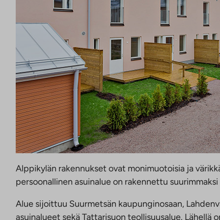
Alppikylän rakennukset ovat monimuotoisia ja värikkäit
persoonallinen asuinalue on rakennettu suurimmaksi 
Alue sijoittuu Suurmetsän kaupunginosaan, Lahdenvä
asuinalueet sekä Tattarisuon teollisuusalue. Lähellä o