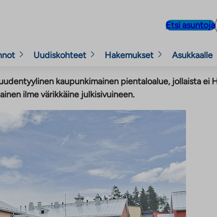
Etsi asuntoja
nnot
Uudiskohteet
Hakemukset
Asukkaalle
uudentyylinen kaupunkimainen pientaloalue, jollaista ei Hel
nen ilme värikkäine julkisivuineen.