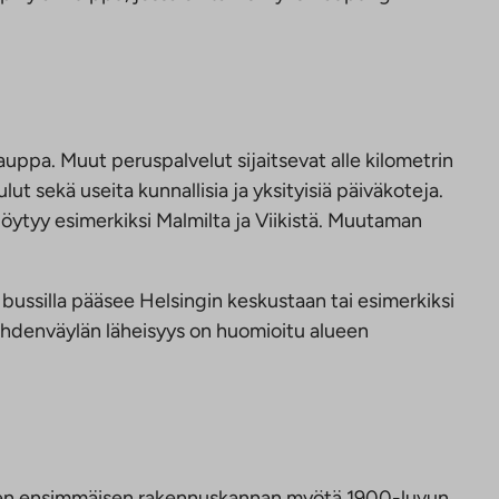
kauppa. Muut peruspalvelut sijaitsevat alle kilometrin
t sekä useita kunnallisia ja yksityisiä päiväkoteja.
tä löytyy esimerkiksi Malmilta ja Viikistä. Muutaman
a bussilla pääsee Helsingin keskustaan tai esimerkiksi
. Lahdenväylän läheisyys on huomioitu alueen
lueen ensimmäisen rakennuskannan myötä 1900-luvun