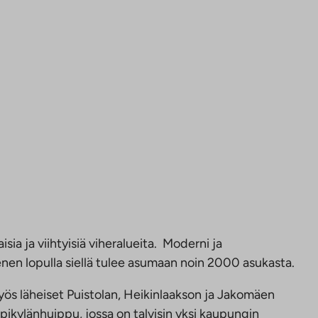
ia ja viihtyisiä viheralueita. Moderni ja
nen lopulla siellä tulee asumaan noin 2000 asukasta.
ös läheiset Puistolan, Heikinlaakson ja Jakomäen
ppikylänhuippu, jossa on talvisin yksi kaupungin