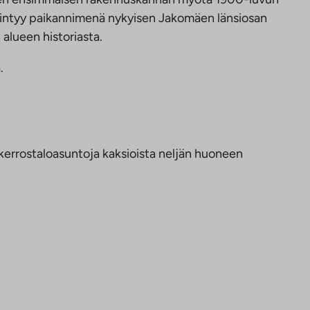
esiintyy paikannimenä nykyisen Jakomäen länsiosan
 alueen historiasta.
.
nkerrostaloasuntoja kaksioista neljän huoneen