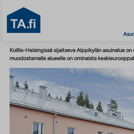
TA.fi
Asu
Siirry
Koillis-Helsingissä sijaitseva Alppikylän asuinalue on 
sisältöön
muodostamalle alueelle on ominaista keskieurooppalai