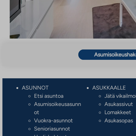
Asumisoikeusha
ASUNNOT
ASUKKAALLE
Etsi asuntoa
Jätä vikailmo
Asumisoikeusasunn
Asukassivut
ot
Lomakkeet
Vuokra-asunnot
Asukasopas
Senioriasunnot