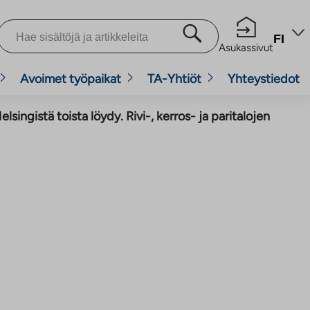
FI
Asukassivut
Avoimet työpaikat
TA-Yhtiöt
Yhteystiedot
singistä toista löydy. Rivi-, kerros- ja paritalojen