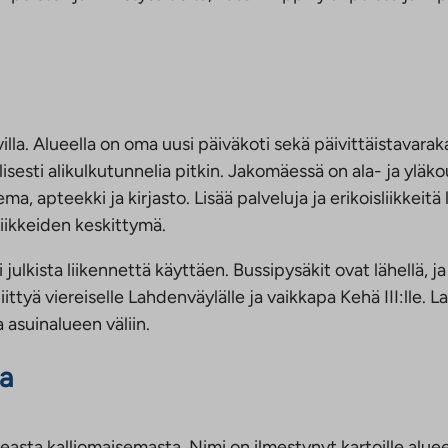
villa. Alueella on oma uusi päiväkoti sekä päivittäistavara
ti alikulkutunnelia pitkin. Jakomäessä on ala- ja yläkoulu
ema, apteekki ja kirjasto. Lisää palveluja ja erikoisliikkei
liikkeiden keskittymä.
 julkista liikennettä käyttäen. Bussipysäkit ovat lähellä, j
iittyä viereiselle Lahdenväylälle ja vaikkapa Kehä III:lle
 asuinalueen väliin.
a
measta kalliomaisemasta. Nimi on ilmestynyt kartoille a