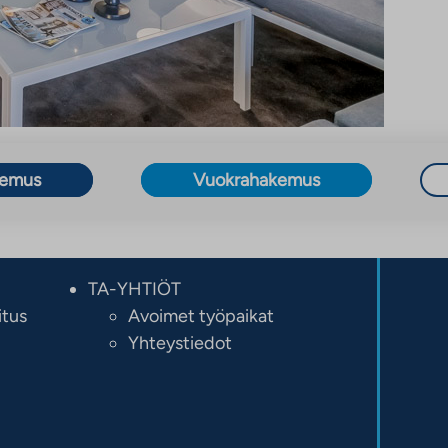
kemus
Vuokrahakemus
TA-YHTIÖT
itus
Avoimet työpaikat
Yhteystiedot