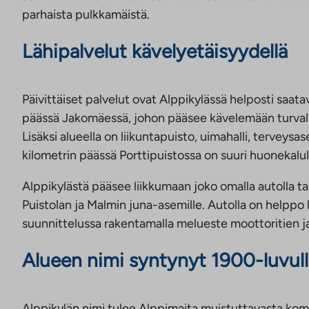
parhaista pulkkamäistä.
Lähipalvelut kävelyetäisyydellä
Päivittäiset palvelut ovat Alppikylässä helposti saata
päässä Jakomäessä, johon pääsee kävelemään turvallises
Lisäksi alueella on liikuntapuisto, uimahalli, terveysas
kilometrin päässä Porttipuistossa on suuri huonekalu
Alppikylästä pääsee liikkumaan joko omalla autolla tai
Puistolan ja Malmin juna-asemille. Autolla on helppo l
suunnittelussa rakentamalla melueste moottoritien ja
Alueen nimi syntynyt 1900-luvull
Alppikylän nimi tulee Alppimaita muistuttavasta ko