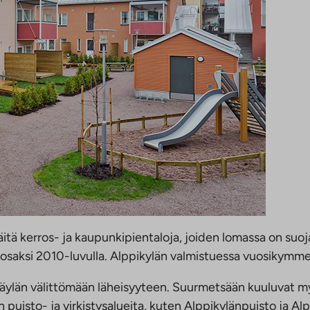
ä kerros- ja kaupunkipientaloja, joiden lomassa on suojais
osaksi 2010-luvulla. Alppikylän valmistuessa vuosikymme
ylän välittömään läheisyyteen. Suurmetsään kuuluvat my
n puisto- ja virkistysalueita, kuten Alppikylänpuisto ja Al