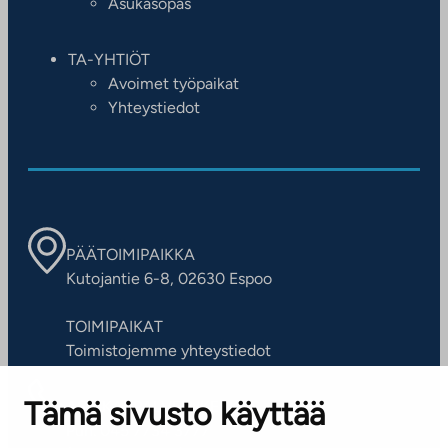
Asukasopas
TA-YHTIÖT
Avoimet työpaikat
Yhteystiedot
PÄÄTOIMIPAIKKA
Kutojantie 6-8, 02630 Espoo
TOIMIPAIKAT
Toimistojemme yhteystiedot
Tämä sivusto käyttää
ASIAKASPALVELUKESKUS
Puh. 045 7734 3777