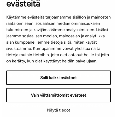
evästeitä
(arkisin klo 8-16)
info@ta.fi
Käytämme evästeitä tarjoamamme sisällön ja mainosten
räätälöimiseen, sosiaalisen median ominaisuuksien
tukemiseen ja kävijämäärämme analysoimiseen. Lisäksi
jaamme sosiaalisen median, mainosalan ja analytiikka-
Tilaa uutiskirje
alan kumppaneillemme tietoja siitä, miten käytät
sivustoamme. Kumppanimme voivat yhdistää näitä
Mediapankki
tietoja muihin tietoihin, joita olet antanut heille tai joita
on kerätty, kun olet käyttänyt heidän palvelujaan.
Käyttöehdot
Tietosuojaseloste
Saavutettavuusseloste
Salli kaikki evästeet
Näytä evästeasetukseni
Vain välttämättömät evästeet
Copyright © 2026 TA-Yhtiöt | Pidätämme oikeuden
Näytä tiedot
muutoksiin