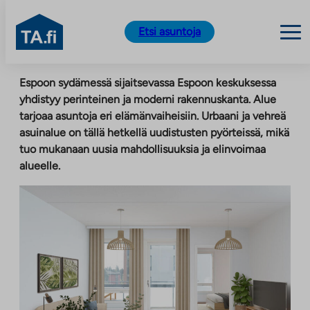
TA.fi
Etsi asuntoja
Siirry
Espoon sydämessä sijaitsevassa Espoon keskuksessa
sisältöön
yhdistyy perinteinen ja moderni rakennuskanta. Alue
tarjoaa asuntoja eri elämänvaiheisiin. Urbaani ja vehreä
asuinalue on tällä hetkellä uudistusten pyörteissä, mikä
tuo mukanaan uusia mahdollisuuksia ja elinvoimaa
alueelle.