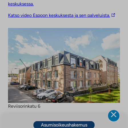
keskuksessa.
Linkki
Katso video Espoon keskuksesta ja sen palveluista.
vie
ulkopuol
palveluu
Reviisorinkatu 6
Asumisoikeushakemus