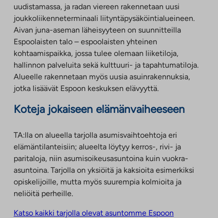
uudistamassa, ja radan viereen rakennetaan uusi
joukkoliikenneterminaali liityntäpysäköintialueineen.
Aivan juna-aseman läheisyyteen on suunnitteilla
Espoolaisten talo – espoolaisten yhteinen
kohtaamispaikka, jossa tulee olemaan liiketiloja,
hallinnon palveluita sekä kulttuuri- ja tapahtumatiloja.
Alueelle rakennetaan myös uusia asuinrakennuksia,
jotka lisäävät Espoon keskuksen elävyyttä.
Koteja jokaiseen elämänvaiheeseen
TA:lla on alueella tarjolla asumisvaihtoehtoja eri
elämäntilanteisiin; alueelta löytyy kerros-, rivi- ja
paritaloja, niin asumisoikeusasuntoina kuin vuokra-
asuntoina. Tarjolla on yksiöitä ja kaksioita esimerkiksi
opiskelijoille, mutta myös suurempia kolmioita ja
neliöitä perheille.
Katso kaikki tarjolla olevat asuntomme Espoon