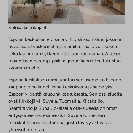
Kulovalkeankuja 4
Espoon keskus on eloisa ja viihtyisä asuinalue, jossa on
hyvä asua, työskennellä ja vierailla. Täällä voit kokea
sekä kaupungin sykkeen että luonnon rauhan. Alue on
mainettaan parempi paikka, johon kannattaa tutustua
avoimin mielin.
Espoon keskuksen nimi juontuu sen asemasta Espoon
kaupungin hallinnollisena keskuksena ja se on yksi
Espoon viidestä kaupunkikeskuksesta. Sen osa-alueita
ovat Kirkkojärvi, Suvela, Tuomarila, Kiltakallio,
Saarniraivio ja Suna. Jokaisella osa-alueella on omat
erityspiirteensä, esimerkiksi Suvela tunnetaan
monikulttuurisena alueena, josta löytyy aktiivista
yhteisötoimintaa.