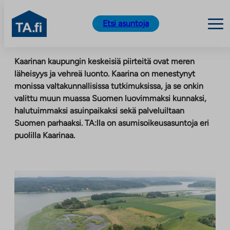
TA.fi
Etsi asuntoja
Siirry
Kaarinan kaupungin keskeisiä piirteitä ovat meren
sisältöön
läheisyys ja vehreä luonto. Kaarina on menestynyt
monissa valtakunnallisissa tutkimuksissa, ja se onkin
valittu muun muassa Suomen luovimmaksi kunnaksi,
halutuimmaksi asuinpaikaksi sekä palveluiltaan
Suomen parhaaksi. TA:lla on asumisoikeusasuntoja eri
puolilla Kaarinaa.