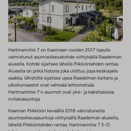
Hartmanintie 7 on Kaarinaan vuoden 2017 lopulla
valmistunut asumisoikeuskohde viihtyisällä Raadelman
alueella. Kohde sijaitsee lähellä Piikkiönlahden rantaa.
Alueella on pitkä historia joka ulottuu jopa keskiajalle
saakka, lähistöllä sijaitsee upea Raadelman kartano ja
ulkoilumaastot ovat vehreää lehtometsää.
Hartmanintie 7:n asunnot ovat yksi- ja kaksitasoisia
rivitaloasuntoja.
Kaarinan Piikkiöön keväällä 2018 valmistuneita
asumisoikeusasuntoja viihtyisällä Raadelman alueella,
lähellä Piikkiönlahden rantaa. Hartmanintie 7 E-G