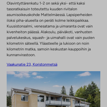
Olavintyttärenkatu 1-2 on sekä yksi- että kaksi
tasoratkaisuin toteutettu kuuden rivitalon
asumisoikeuskohde Mattelmäessä. Lapsiperheiden
iloksi piha-alueella on peräti kolme leikkipaikkaa.
Kuusistonsalmi, venesatama ja uimaranta ovat vain
kivenheiton päässä. Alakoulu, päiväkoti, vanhusten
palvelukeskus, squash- ja uimahalli ovat vain puolen
kilometrin säteellä. Yläasteelle ja lukioon on noin
kilometrin matka, samoin keskustan kauppoihin ja
kunnanvirastoon.
Vaakunatie 23, Koristonmetsä