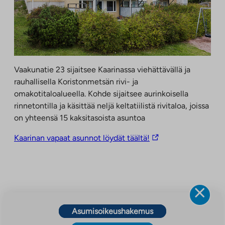
Vaakunatie 23 sijaitsee Kaarinassa viehättävällä ja
rauhallisella Koristonmetsän rivi- ja
omakotitaloalueella. Kohde sijaitsee aurinkoisella
rinnetontilla ja käsittää neljä keltatiilistä rivitaloa, joissa
on yhteensä 15 kaksitasoista asuntoa
Linkki
Kaarinan vapaat asunnot löydät täältä!
vie
ulkopuoliseen
palveluun.
Linkki
aukeaa
uuteen
Asumisoikeushakemus
välilehteen