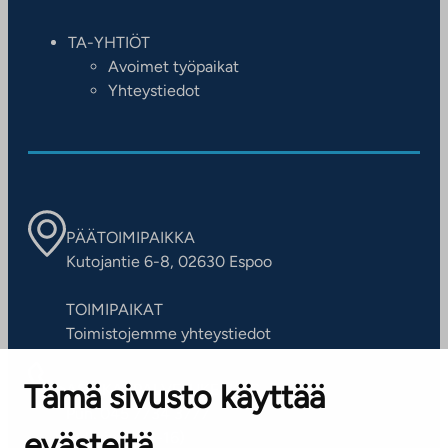
TA-YHTIÖT
Avoimet työpaikat
Yhteystiedot
PÄÄTOIMIPAIKKA
Kutojantie 6-8, 02630 Espoo
TOIMIPAIKAT
Toimistojemme yhteystiedot
Tämä sivusto käyttää
ASIAKASPALVELUKESKUS
Puh. 045 7734 3777
evästeitä
(arkisin klo 8-16)