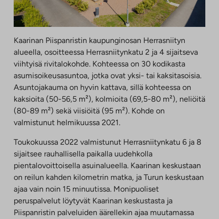
Kaarinan Piispanristin kaupunginosan Herrasniityn
alueella, osoitteessa Herrasniitynkatu 2 ja 4 sijaitseva
viihtyisä rivitalokohde. Kohteessa on 30 kodikasta
asumisoikeusasuntoa, jotka ovat yksi- tai kaksitasoisia.
Asuntojakauma on hyvin kattava, sillä kohteessa on
kaksioita (50-56,5 m²), kolmioita (69,5-80 m²), neliöitä
(80-89 m²) sekä viisiöitä (95 m²). Kohde on
valmistunut helmikuussa 2021.
Toukokuussa 2022 valmistunut Herrasniitynkatu 6 ja 8
sijaitsee rauhallisella paikalla uudehkolla
pientalovoittoisella asuinalueella. Kaarinan keskustaan
on reilun kahden kilometrin matka, ja Turun keskustaan
ajaa vain noin 15 minuutissa. Monipuoliset
peruspalvelut löytyvät Kaarinan keskustasta ja
Piispanristin palveluiden äärellekin ajaa muutamassa