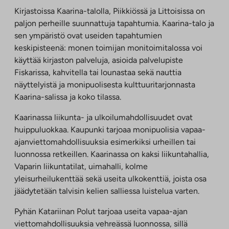
Kirjastoissa Kaarina-talolla, Piikkiössä ja Littoisissa on
paljon perheille suunnattuja tapahtumia. Kaarina-talo ja
sen ympäristö ovat useiden tapahtumien
keskipisteenä: monen toimijan monitoimitalossa voi
käyttää kirjaston palveluja, asioida palvelupiste
Fiskarissa, kahvitella tai lounastaa sekä nauttia
näyttelyistä ja monipuolisesta kulttuuritarjonnasta
Kaarina-salissa ja koko tilassa.
Kaarinassa liikunta- ja ulkoilumahdollisuudet ovat
huippuluokkaa. Kaupunki tarjoaa monipuolisia vapaa-
ajanviettomahdollisuuksia esimerkiksi urheillen tai
luonnossa retkeillen. Kaarinassa on kaksi liikuntahallia,
Vaparin liikuntatilat, uimahalli, kolme
yleisurheilukenttää sekä useita ulkokenttiä, joista osa
jäädytetään talvisin kelien salliessa luistelua varten.
Pyhän Katariinan Polut tarjoaa useita vapaa-ajan
viettomahdollisuuksia vehreässä luonnossa, sillä