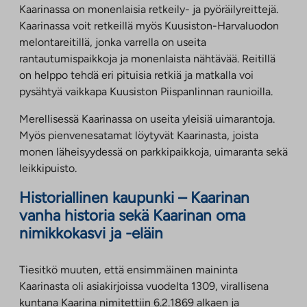
Kaarinassa on monenlaisia retkeily- ja pyöräilyreittejä.
Kaarinassa voit retkeillä myös Kuusiston-Harvaluodon
melontareitillä, jonka varrella on useita
rantautumispaikkoja ja monenlaista nähtävää. Reitillä
on helppo tehdä eri pituisia retkiä ja matkalla voi
pysähtyä vaikkapa Kuusiston Piispanlinnan raunioilla.
Merellisessä Kaarinassa on useita yleisiä uimarantoja.
Myös pienvenesatamat löytyvät Kaarinasta, joista
monen läheisyydessä on parkkipaikkoja, uimaranta sekä
leikkipuisto.
Historiallinen kaupunki – Kaarinan
vanha historia sekä Kaarinan oma
nimikkokasvi ja -eläin
Tiesitkö muuten, että ensimmäinen maininta
Kaarinasta oli asiakirjoissa vuodelta 1309, virallisena
kuntana Kaarina nimitettiin 6.2.1869 alkaen ja