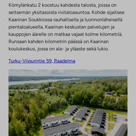
Kömylänkatu 2 koostuu kahdesta talosta, joissa on
seitsemän yksitasoista rivitaloasuntoa. Kohde sijaitsee
Kaarinan Soukkiossa rauhallisella ja luonnonläheisellä
pientaloalueella. Kaarinan keskustan palvelujen ja
kauppojen äärelle on matkaa vajaat kolme kilometriä.
Runsaan kahden kilometrin päässä on Kaarinan
koulukeskus, jossa on ala- ja yläaste sekä lukio.
Turku-Viipurintie 59, Raadelma