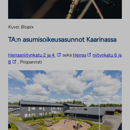
Kuva: Biopix
TA:n asumisoikeusasunnot Kaarinassa
Linkki
Linkki
Herrasniitynkatu 2 ja 4
sekä
Herras
niitynkatu 6 ja
Linkki
vie
vie
8
, Piispanristi
vie
ulkopuoliseen
ulkopuoliseen
ulkopuoliseen
palveluun.
palveluun.
palveluun.
Linkki
Linkki
Linkki
aukeaa
aukeaa
aukeaa
uuteen
uuteen
uuteen
välilehteen
välilehteen
välilehteen