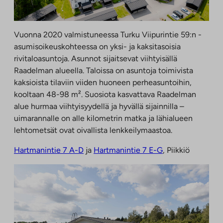
Vuonna 2020 valmistuneessa Turku Viipurintie 59:n -
asumisoikeuskohteessa on yksi- ja kaksitasoisia
rivitaloasuntoja. Asunnot sijaitsevat viihtyisällä
Raadelman alueella. Taloissa on asuntoja toimivista
kaksioista tilaviin viiden huoneen perheasuntoihin,
kooltaan 48-98 m². Suosiota kasvattava Raadelman
alue hurmaa viihtyisyydellä ja hyvällä sijainnilla –
uimarannalle on alle kilometrin matka ja lähialueen
lehtometsät ovat oivallista lenkkeilymaastoa.
Hartmanintie 7 A-D
ja
Hartmanintie 7 E-G
, Piikkiö