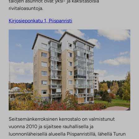
talojen asunnot ovat yksi- ja kaksitasoisia
rivitaloasuntoja.
Kirjosieponkatu 1, Piispanristi
Seitsemänkerroksinen kerrostalo on valmistunut
vuonna 2010 ja sijaitsee rauhallisella ja
luonnonläheisellä alueella Piispanristillä, lähellä Turun