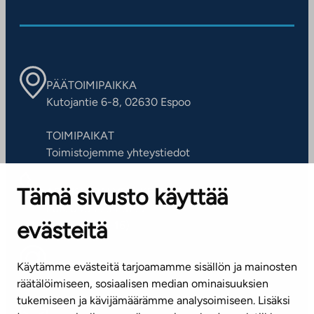
n
u
u
l
u
l
u
n
n
u
u
n
u
u
n
u
u
n
n
n
PÄÄTOIMIPAIKKA
Kutojantie 6-8, 02630 Espoo
TOIMIPAIKAT
Toimistojemme yhteystiedot
Tämä sivusto käyttää
ASIAKASPALVELUKESKUS
Puh. 045 7734 3777
evästeitä
(arkisin klo 8-16)
info@ta.fi
Käytämme evästeitä tarjoamamme sisällön ja mainosten
räätälöimiseen, sosiaalisen median ominaisuuksien
tukemiseen ja kävijämäärämme analysoimiseen. Lisäksi