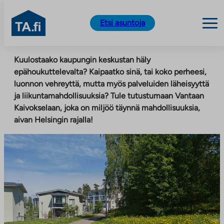
TA.fi
Etsi asuntoja
Siirry
Kuulostaako kaupungin keskustan häly
sisältöön
epähoukuttelevalta? Kaipaatko sinä, tai koko perheesi,
luonnon vehreyttä, mutta myös palveluiden läheisyyttä
ja liikuntamahdollisuuksia? Tule tutustumaan Vantaan
Kaivokselaan, joka on miljöö täynnä mahdollisuuksia,
aivan Helsingin rajalla!