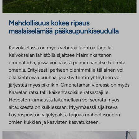
Mahdollisuus kokea ripaus
maalaiselämää pääkaupunkiseudulla
Kaivokselassa on myös vehreää luontoa tarjolla!
Kaivokselan lähistöllä sijaitsee Malminkartanon
omenatarha, jossa voi päästä poimimaan itse tuoreita
omenia. Erityisesti perheen pienimmille tällainen voi
olla kiehtovaa puuhaa, ja aktiviteetin yhteyteen voi
järjestää myös piknikin. Omenatarhan vieressä on myös
Kaarelan ratsutalli kaikentasoisille ratsastajille.
Hevosten kirmausta laitumellaan voi seurata myös
aitauksesta ohikulkiessaan. Myyrmäessä sijaitseva
Löydöspuiston viljelypalsta tarjoaa mahdollisuuden
omien kukkien ja kasvisten kasvatukseen.