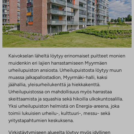
Kaivokselan läheltä löytyy erinomaiset puitteet monien
muidenkin eri lajien harrastamiseen Myyrmäen
urheilupuiston ansiosta. Urheilupuistosta löytyy muun
muassa jalkapallostadion, Myyrmäki-halli, kaksi
jäähallia, yleisurheilukenttä ja hiekkakenttä.
Urheilupuistossa on mahdollisuus myös harrastaa
skeittaamista ja squashia sekä hikoilla ulkokuntosalilla.
Yksi urheilupuiston helmistä on Energia-areena, joka
toimii lukuisien urheilu-, kulttuuri-, messu- sekä
yritystapahtumien keskuksena.
Virkistäytymiseen alueelta löytyy myös idyllinen