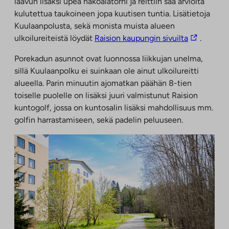
laavun lisäksi upea näköalatorni ja reittiin saa arviolta
kulutettua taukoineen jopa kuutisen tuntia. Lisätietoja
Kuulaanpolusta, sekä monista muista alueen
Linkki
ulkoilureiteistä löydät
Raision kaupungin sivuilta
.
vie
Porekadun asunnot ovat luonnossa liikkujan unelma,
ulkopuolis
sillä Kuulaanpolku ei suinkaan ole ainut ulkoilureitti
palveluun.
alueella. Parin minuutin ajomatkan päähän 8-tien
Linkki
toiselle puolelle on lisäksi juuri valmistunut Raision
aukeaa
kuntogolf, jossa on kuntosalin lisäksi mahdollisuus mm.
uuteen
golfin harrastamiseen, sekä padelin peluuseen.
välilehteen