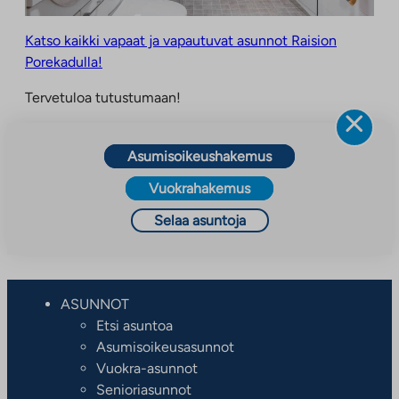
Katso kaikki vapaat ja vapautuvat asunnot Raision
Porekadulla!
Tervetuloa tutustumaan!
Asumisoikeushakemus
Vuokrahakemus
Selaa asuntoja
ASUNNOT
Etsi asuntoa
Asumisoikeusasunnot
Vuokra-asunnot
Senioriasunnot