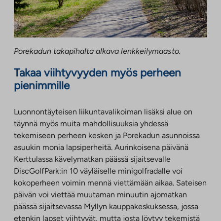
Porekadun takapihalta alkava lenkkeilymaasto.
Takaa viihtyvyyden myös perheen
pienimmille
Luonnontäyteisen liikuntavalikoiman lisäksi alue on
täynnä myös muita mahdollisuuksia yhdessä
tekemiseen perheen kesken ja Porekadun asunnoissa
asuukin monia lapsiperheitä. Aurinkoisena päivänä
Kerttulassa kävelymatkan päässä sijaitsevalle
DiscGolfPark:in 10 väyläiselle minigolfradalle voi
kokoperheen voimin mennä viettämään aikaa. Sateisen
päivän voi viettää muutaman minuutin ajomatkan
päässä sijaitsevassa Myllyn kauppakeskuksessa, jossa
etenkin lapset viihtyvät, mutta josta löytyy tekemistä