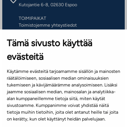
Kutojantie 6-8, 02630 Espoo
TOIMIPAIKAT
Toimistojemme yhteystiedot
Tämä sivusto käyttää
ASIAKASPALVELUKESKUS
Puh. 045 7734 3777
evästeitä
(arkisin klo 8-16)
info@ta.fi
Käytämme evästeitä tarjoamamme sisällön ja mainosten
räätälöimiseen, sosiaalisen median ominaisuuksien
tukemiseen ja kävijämäärämme analysoimiseen. Lisäksi
jaamme sosiaalisen median, mainosalan ja analytiikka-
Tilaa uutiskirje
alan kumppaneillemme tietoja siitä, miten käytät
sivustoamme. Kumppanimme voivat yhdistää näitä
Mediapankki
tietoja muihin tietoihin, joita olet antanut heille tai joita
on kerätty, kun olet käyttänyt heidän palvelujaan.