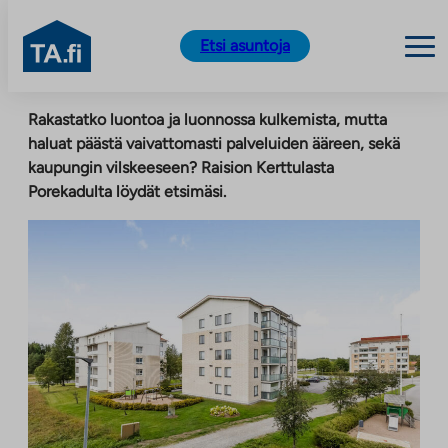
TA.fi
Etsi asuntoja
Siirry
Rakastatko luontoa ja luonnossa kulkemista, mutta
sisältöön
haluat päästä vaivattomasti palveluiden ääreen, sekä
kaupungin vilskeeseen? Raision Kerttulasta
Porekadulta löydät etsimäsi.