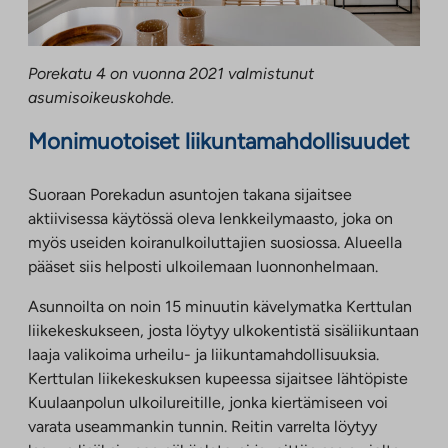
Porekatu 4 on vuonna 2021 valmistunut
asumisoikeuskohde.
Monimuotoiset liikuntamahdollisuudet
Suoraan Porekadun asuntojen takana sijaitsee
aktiivisessa käytössä oleva lenkkeilymaasto, joka on
myös useiden koiranulkoiluttajien suosiossa. Alueella
pääset siis helposti ulkoilemaan luonnonhelmaan.
Asunnoilta on noin 15 minuutin kävelymatka Kerttulan
liikekeskukseen, josta löytyy ulkokentistä sisäliikuntaan
laaja valikoima urheilu- ja liikuntamahdollisuuksia.
Kerttulan liikekeskuksen kupeessa sijaitsee lähtöpiste
Kuulaanpolun ulkoilureitille, jonka kiertämiseen voi
varata useammankin tunnin. Reitin varrelta löytyy