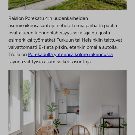
Raision Porekatu 4:n uudenkarheiden
asumisoikeusasuntojen ehdottomia parhaita puolia
ovat alueen luonnonläheisyys sekä sijainti, josta
esimerkiksi työmatkat Turkuun tai Helsinkiin taittuvat
vaivattomasti 8-tietä pitkin, etenkin omalla autolla.
TA:lla on
Porekadulla yhteensä kolme rakennusta
täynnä viihtyisiä asumisoikeusasuntoja.