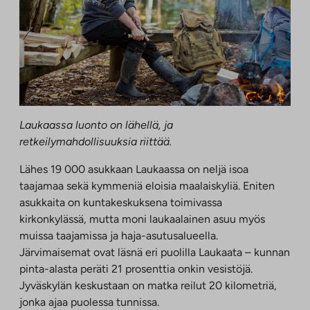
Laukaassa luonto on lähellä, ja
retkeilymahdollisuuksia riittää.
Lähes 19 000 asukkaan Laukaassa on neljä isoa
taajamaa sekä kymmeniä eloisia maalaiskyliä. Eniten
asukkaita on kuntakeskuksena toimivassa
kirkonkylässä, mutta moni laukaalainen asuu myös
muissa taajamissa ja haja-asutusalueella.
Järvimaisemat ovat läsnä eri puolilla Laukaata – kunnan
pinta-alasta peräti 21 prosenttia onkin vesistöjä.
Jyväskylän keskustaan on matka reilut 20 kilometriä,
jonka ajaa puolessa tunnissa.