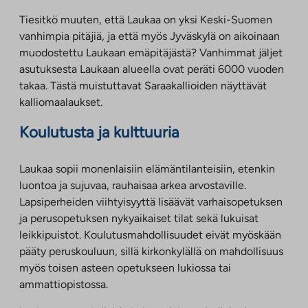
Tiesitkö muuten, että Laukaa on yksi Keski-Suomen
vanhimpia pitäjiä, ja että myös Jyväskylä on aikoinaan
muodostettu Laukaan emäpitäjästä? Vanhimmat jäljet
asutuksesta Laukaan alueella ovat peräti 6000 vuoden
takaa. Tästä muistuttavat Saraakallioiden näyttävät
kalliomaalaukset.
Koulutusta ja kulttuuria
Laukaa sopii monenlaisiin elämäntilanteisiin, etenkin
luontoa ja sujuvaa, rauhaisaa arkea arvostaville.
Lapsiperheiden viihtyisyyttä lisäävät varhaisopetuksen
ja perusopetuksen nykyaikaiset tilat sekä lukuisat
leikkipuistot. Koulutusmahdollisuudet eivät myöskään
pääty peruskouluun, sillä kirkonkylällä on mahdollisuus
myös toisen asteen opetukseen lukiossa tai
ammattiopistossa.