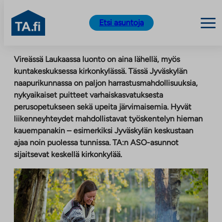
TA.fi
Etsi asuntoja
Siirry
Vireässä Laukaassa luonto on aina lähellä, myös
sisältöön
kuntakeskuksessa kirkonkylässä. Tässä Jyväskylän
naapurikunnassa on paljon harrastusmahdollisuuksia,
nykyaikaiset puitteet varhaiskasvatuksesta
perusopetukseen sekä upeita järvimaisemia. Hyvät
liikenneyhteydet mahdollistavat työskentelyn hieman
kauempanakin – esimerkiksi Jyväskylän keskustaan
ajaa noin puolessa tunnissa. TA:n ASO-asunnot
sijaitsevat keskellä kirkonkylää.