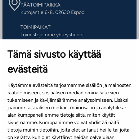
PÄÄTOIMIPAIKKA
Kutojantie 6-8, 02630 Espoo
TOIMIPAIKAT
Toimistojemme yhteystiedot
Tämä sivusto käyttää
ASIAKASPALVELUKESKUS
Puh. 045 7734 3777
evästeitä
(arkisin klo 8-16)
info@ta.fi
Käytämme evästeitä tarjoamamme sisällön ja mainosten
räätälöimiseen, sosiaalisen median ominaisuuksien
tukemiseen ja kävijämäärämme analysoimiseen. Lisäksi
jaamme sosiaalisen median, mainosalan ja analytiikka-
Tilaa uutiskirje
alan kumppaneillemme tietoja siitä, miten käytät
sivustoamme. Kumppanimme voivat yhdistää näitä
Mediapankki
tietoja muihin tietoihin, joita olet antanut heille tai joita
on kerätty, kun olet käyttänyt heidän palvelujaan.