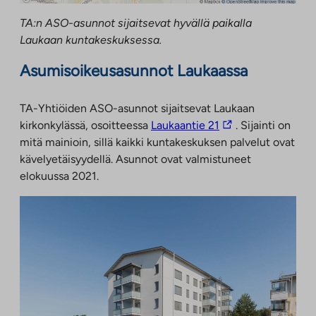
TA:n ASO-asunnot sijaitsevat hyvällä paikalla
Laukaan kuntakeskuksessa.
Asumisoikeusasunnot Laukaassa
TA-Yhtiöiden ASO-asunnot sijaitsevat Laukaan
Linkki
kirkonkylässä, osoitteessa
Laukaantie 21
. Sijainti on
vie
mitä mainioin, sillä kaikki kuntakeskuksen palvelut ovat
ulkopuoliseen
kävelyetäisyydellä. Asunnot ovat valmistuneet
palveluun.
elokuussa 2021.
Linkki
aukeaa
uuteen
välilehteen