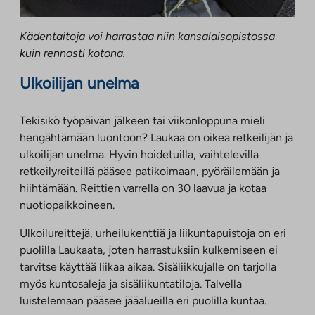
Kädentaitoja voi harrastaa niin kansalaisopistossa
kuin rennosti kotona.
Ulkoilijan unelma
Tekisikö työpäivän jälkeen tai viikonloppuna mieli
hengähtämään luontoon? Laukaa on oikea retkeilijän ja
ulkoilijan unelma. Hyvin hoidetuilla, vaihtelevilla
retkeilyreiteillä pääsee patikoimaan, pyöräilemään ja
hiihtämään. Reittien varrella on 30 laavua ja kotaa
nuotiopaikkoineen.
Ulkoilureittejä, urheilukenttiä ja liikuntapuistoja on eri
puolilla Laukaata, joten harrastuksiin kulkemiseen ei
tarvitse käyttää liikaa aikaa. Sisäliikkujalle on tarjolla
myös kuntosaleja ja sisäliikuntatiloja. Talvella
luistelemaan pääsee jääalueilla eri puolilla kuntaa.