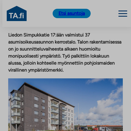
TA.fi
Etsi asuntoja
Siirry
Liedon Simpukkatie 17:ään valmistui 37
sisältöön
asumisoikeusasunnon kerrostalo. Talon rakentamisessa
on jo suunnitteluvaiheesta alkaen huomioitu
monipuolisesti ympäristö. Työ palkittiin lokakuun
alussa, jolloin kohteelle myönnettiin pohjoismaiden
virallinen ympäristömerkki.