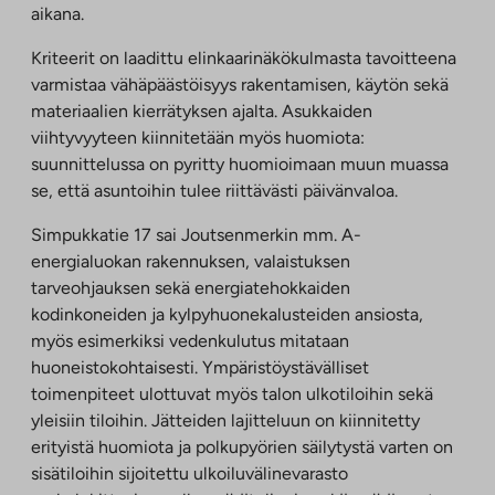
aikana.
Kriteerit on laadittu elinkaarinäkökulmasta tavoitteena
varmistaa vähäpäästöisyys rakentamisen, käytön sekä
materiaalien kierrätyksen ajalta. Asukkaiden
viihtyvyyteen kiinnitetään myös huomiota:
suunnittelussa on pyritty huomioimaan muun muassa
se, että asuntoihin tulee riittävästi päivänvaloa.
Simpukkatie 17 sai Joutsenmerkin mm. A-
energialuokan rakennuksen, valaistuksen
tarveohjauksen sekä energiatehokkaiden
kodinkoneiden ja kylpyhuonekalusteiden ansiosta,
myös esimerkiksi vedenkulutus mitataan
huoneistokohtaisesti. Ympäristöystävälliset
toimenpiteet ulottuvat myös talon ulkotiloihin sekä
yleisiin tiloihin. Jätteiden lajitteluun on kiinnitetty
erityistä huomiota ja polkupyörien säilytystä varten on
sisätiloihin sijoitettu ulkoiluvälinevarasto