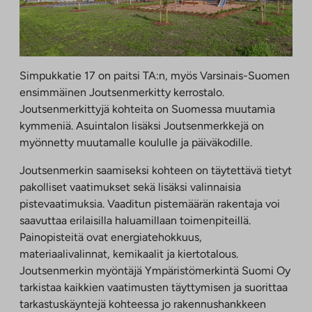
Simpukkatie 17 on paitsi TA:n, myös Varsinais-Suomen
ensimmäinen Joutsenmerkitty kerrostalo.
Joutsenmerkittyjä kohteita on Suomessa muutamia
kymmeniä. Asuintalon lisäksi Joutsenmerkkejä on
myönnetty muutamalle koululle ja päiväkodille.
Joutsenmerkin saamiseksi kohteen on täytettävä tietyt
pakolliset vaatimukset sekä lisäksi valinnaisia
pistevaatimuksia. Vaaditun pistemäärän rakentaja voi
saavuttaa erilaisilla haluamillaan toimenpiteillä.
Painopisteitä ovat energiatehokkuus,
materiaalivalinnat, kemikaalit ja kiertotalous.
Joutsenmerkin myöntäjä Ympäristömerkintä Suomi Oy
tarkistaa kaikkien vaatimusten täyttymisen ja suorittaa
tarkastuskäyntejä kohteessa jo rakennushankkeen