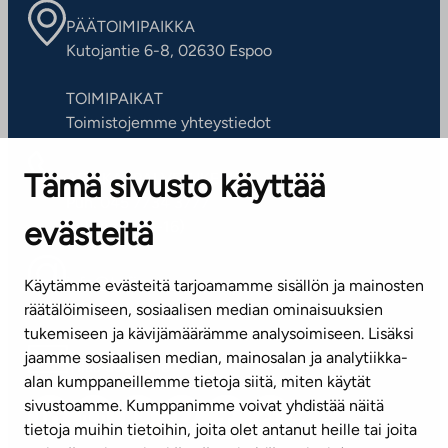
PÄÄTOIMIPAIKKA
Kutojantie 6-8, 02630 Espoo
TOIMIPAIKAT
Toimistojemme yhteystiedot
Tämä sivusto käyttää
ASIAKASPALVELUKESKUS
Puh. 045 7734 3777
evästeitä
(arkisin klo 8-16)
info@ta.fi
Käytämme evästeitä tarjoamamme sisällön ja mainosten
räätälöimiseen, sosiaalisen median ominaisuuksien
tukemiseen ja kävijämäärämme analysoimiseen. Lisäksi
jaamme sosiaalisen median, mainosalan ja analytiikka-
Tilaa uutiskirje
alan kumppaneillemme tietoja siitä, miten käytät
sivustoamme. Kumppanimme voivat yhdistää näitä
Mediapankki
tietoja muihin tietoihin, joita olet antanut heille tai joita