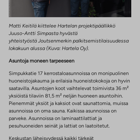
Matti Keitilä kiittelee Hartelan projektipäällikkö
Juuso-Antti Simpasta hyvästä
yhteistyöstä Joutsenmerkin palkitsemistilaisuudessa
lokakuun alussa (Kuva: Hartela Oy).
Asuntoja moneen tarpeeseen
Simpukkatie 17 kerrostaloasunnoissa on monipuolinen
huoneistojakauma ja erilaisia huoneistokokoja on hyvin
saatavilla. Asuntojen koot vaihtelevat toimivista 36 m²
yksiöistä tilaviin 81,5 m² neljän huoneen asuntoihin.
Pienemmät yksiöt ja kaksiot ovat saunattomia, muissa
asunnoissa on oma sauna. Kaikissa asunnoissa on
parveke. Asunnoissa on laminaattilattiat ja
pesuhuoneiden seinät ja lattiat on laatoitetut.
Keskustan läheisyydessä kaikki tärkeät