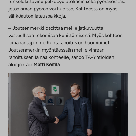
runkolukittavine polkupyörätelinein sekä pyöräverstas,
jossa oman pyörän voi huoltaa. Kohteessa on myös
sähköauton latauspaikkoja.
– Joutsenmerkki osoittaa meille jatkuvuutta
vastuullisen tekemisen kehittämisenä. Myös kohteen
lainanantajamme Kuntarahoitus on huomioinut
Joutsenmerkin myöntäessään meille vihreän
rahoituksen lainaa kohteelle, sanoo TA-Yhtiöiden
aluejohtaja
Matti Keitilä
.