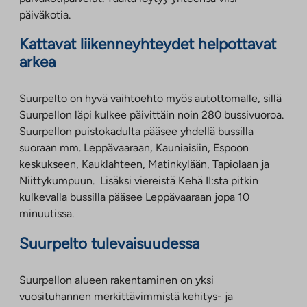
päiväkotia.
Kattavat liikenneyhteydet helpottavat
arkea
Suurpelto on hyvä vaihtoehto myös autottomalle, sillä
Suurpellon läpi kulkee päivittäin noin 280 bussivuoroa.
Suurpellon puistokadulta pääsee yhdellä bussilla
suoraan mm. Leppävaaraan, Kauniaisiin, Espoon
keskukseen, Kauklahteen, Matinkylään, Tapiolaan ja
Niittykumpuun. Lisäksi viereistä Kehä II:sta pitkin
kulkevalla bussilla pääsee Leppävaaraan jopa 10
minuutissa.
Suurpelto tulevaisuudessa
Suurpellon alueen rakentaminen on yksi
vuosituhannen merkittävimmistä kehitys- ja