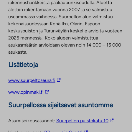
rakennushankkeista pääkaupunkiseudulla. Aluetta
alettiin rakentamaan vuonna 2007 ja se valmistuu
useammassa vaiheessa. Suurpellon alue valmistuu
kokonaisuudessaan Kehä II:n, Olarin, Espoon
keskuspuiston ja Turunväylän keskelle arviolta vuoteen
2025 mennessä. Koko alueen valmistuttua
asukasmäärän arvioidaan olevan noin 14 000 – 15 000
asukasta.
Lisätietoja
Linkki
www.suurpeltoseura.fi
vie
Linkki
www.opinmaki.fi
ulkopuoliseen
vie
palveluun.
Suurpellossa sijaitsevat asuntomme
ulkopuoliseen
Linkki
palveluun
aukeaa
Linkki
Asumisoikeusasunnot:
Suurpellon puistokatu 10
uuteen
vie
välilehteen