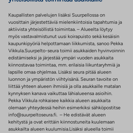
Kaupallisten palvelujen lisäksi Suurpellossa on
vuosittain järjestettäviä mielenkiintoisia tapahtumia ja
aktiivista yhteisöllistä toimintaa. – Alueelta löytyy
myös vastavalmistunut uusi koirapuisto sekä kesäisin
kaupunkipyöriä helpottamaan liikkumista, sanoo Pekka
Vikkula.Suurpelto-seura toimii asukkaiden hyvinvoinnin
edistämiseksi ja järjestää ympäri vuoden asukkaita
kiinnostavaa toimintaa, mm. erilaisia liikuntaryhmiä ja
lapsille omaa ohjelmaa. Lisäksi seura pitää alueen
luonnon ja ympäristön viihtyisänä. Seuran tavoite on
liittää yhteen alueen ihmisiä ja olla asukkaille matalan
kynnyksen kanava vaikuttaa lähialueensa asioihin.
Pekka Vikkula rohkaisee kaikkia alueen asukkaita
olemaan yhteydessä heihin esimerkiksi sähköpostitse
info@suurpeltoseura.fi. – He edistävät alueen
kehitystä ja ovat erittäin kiinnostuneita kuulemaan
asukkailta alueen kuulumisia.Lisäksi alueella toimii