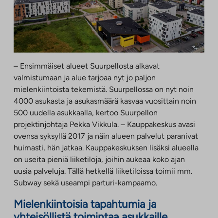
– Ensimmäiset alueet Suurpellosta alkavat
valmistumaan ja alue tarjoaa nyt jo paljon
mielenkiintoista tekemistä. Suurpellossa on nyt noin
4000 asukasta ja asukasmäärä kasvaa vuosittain noin
500 uudella asukkaalla, kertoo Suurpellon
projektinjohtaja Pekka Vikkula. – Kauppakeskus avasi
ovensa syksyllä 2017 ja näin alueen palvelut paranivat
huimasti, hän jatkaa. Kauppakeskuksen lisäksi alueella
on useita pieniä liiketiloja, joihin aukeaa koko ajan
uusia palveluja. Tällä hetkellä liiketiloissa toimii mm.
Subway sekä useampi parturi-kampaamo.
Mielenkiintoisia tapahtumia ja
yhteisöllistä toimintaa asukkaille