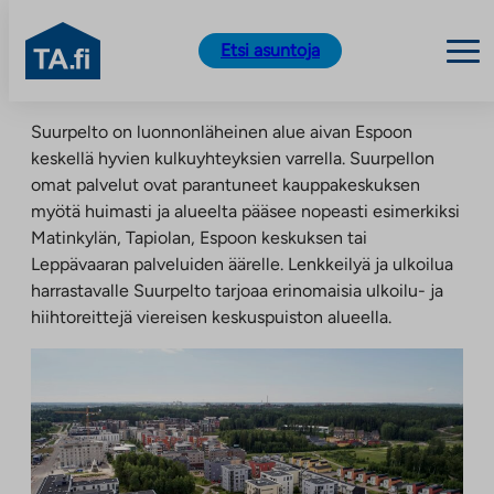
TA.fi
Etsi asuntoja
Siirry
Suurpelto on luonnonläheinen alue aivan Espoon
sisältöön
keskellä hyvien kulkuyhteyksien varrella. Suurpellon
omat palvelut ovat parantuneet kauppakeskuksen
myötä huimasti ja alueelta pääsee nopeasti esimerkiksi
Matinkylän, Tapiolan, Espoon keskuksen tai
Leppävaaran palveluiden äärelle. Lenkkeilyä ja ulkoilua
harrastavalle Suurpelto tarjoaa erinomaisia ulkoilu- ja
hiihtoreittejä viereisen keskuspuiston alueella.