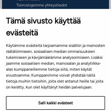
Toimistojemme yhteystiedot
Tämä sivusto käyttää
ASIAKASPALVELUKESKUS
Puh. 045 7734 3777
evästeitä
(arkisin klo 8-16)
info@ta.fi
Käytämme evästeitä tarjoamamme sisällön ja mainosten
räätälöimiseen, sosiaalisen median ominaisuuksien
tukemiseen ja kävijämäärämme analysoimiseen. Lisäksi
jaamme sosiaalisen median, mainosalan ja analytiikka-
Tilaa uutiskirje
alan kumppaneillemme tietoja siitä, miten käytät
sivustoamme. Kumppanimme voivat yhdistää näitä
Mediapankki
tietoja muihin tietoihin, joita olet antanut heille tai joita
on kerätty, kun olet käyttänyt heidän palvelujaan.
Käyttöehdot
Tietosuojaseloste
Saavutettavuusseloste
Salli kaikki evästeet