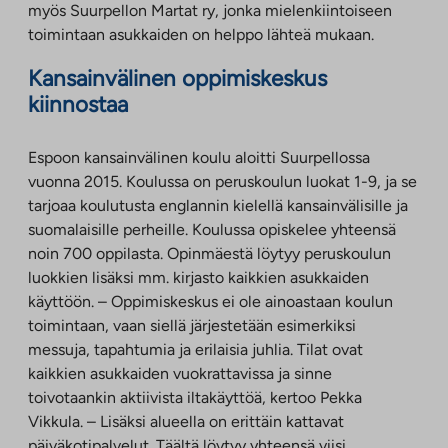
myös Suurpellon Martat ry, jonka mielenkiintoiseen
toimintaan asukkaiden on helppo lähteä mukaan.
Kansainvälinen oppimiskeskus
kiinnostaa
Espoon kansainvälinen koulu aloitti Suurpellossa
vuonna 2015. Koulussa on peruskoulun luokat 1-9, ja se
tarjoaa koulutusta englannin kielellä kansainvälisille ja
suomalaisille perheille. Koulussa opiskelee yhteensä
noin 700 oppilasta. Opinmäestä löytyy peruskoulun
luokkien lisäksi mm. kirjasto kaikkien asukkaiden
käyttöön. – Oppimiskeskus ei ole ainoastaan koulun
toimintaan, vaan siellä järjestetään esimerkiksi
messuja, tapahtumia ja erilaisia juhlia. Tilat ovat
kaikkien asukkaiden vuokrattavissa ja sinne
toivotaankin aktiivista iltakäyttöä, kertoo Pekka
Vikkula. – Lisäksi alueella on erittäin kattavat
päiväkotipalvelut. Täältä löytyy yhteensä viisi