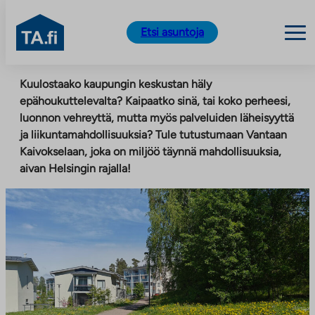
TA.fi
Etsi asuntoja
Siirry
Kuulostaako kaupungin keskustan häly
sisältöön
epähoukuttelevalta? Kaipaatko sinä, tai koko perheesi,
luonnon vehreyttä, mutta myös palveluiden läheisyyttä
ja liikuntamahdollisuuksia? Tule tutustumaan Vantaan
Kaivokselaan, joka on miljöö täynnä mahdollisuuksia,
aivan Helsingin rajalla!