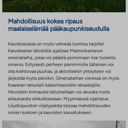
Mahdollisuus kokea ripaus
maalaiselämää pääkaupunkiseudulla
Kaivokselassa on myös vehreää luontoa tarjolla!
Kaivokselan lähistöllä sijaitsee Malminkartanon
omenatarha, jossa voi päästä poimimaan itse tuoreita
omenia. Erityisesti perheen pienimmille tällainen voi
olla kiehtovaa puuhaa, ja aktiviteetin yhteyteen voi
järjestää myös piknikin. Omenatarhan vieressä on myös
Kaarelan ratsutalli kaikentasoisille ratsastajille.
Hevosten kirmausta laitumellaan voi seurata myös
aitauksesta ohikulkiessaan. Myyrmäessä sijaitseva
Löydöspuiston viljelypalsta tarjoaa mahdollisuuden
omien kukkien ja kasvisten kasvatukseen.