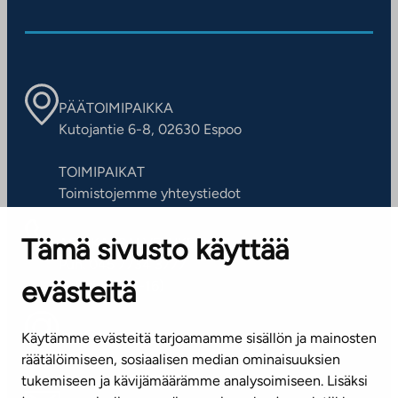
n
u
u
l
u
l
u
n
n
u
u
n
u
u
n
u
u
n
n
n
PÄÄTOIMIPAIKKA
Kutojantie 6-8, 02630 Espoo
TOIMIPAIKAT
Toimistojemme yhteystiedot
Tämä sivusto käyttää
ASIAKASPALVELUKESKUS
Puh. 045 7734 3777
evästeitä
(arkisin klo 8-16)
info@ta.fi
Käytämme evästeitä tarjoamamme sisällön ja mainosten
räätälöimiseen, sosiaalisen median ominaisuuksien
tukemiseen ja kävijämäärämme analysoimiseen. Lisäksi