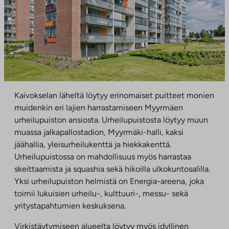
Kaivokselan läheltä löytyy erinomaiset puitteet monien
muidenkin eri lajien harrastamiseen Myyrmäen
urheilupuiston ansiosta. Urheilupuistosta löytyy muun
muassa jalkapallostadion, Myyrmäki-halli, kaksi
jäähallia, yleisurheilukenttä ja hiekkakenttä.
Urheilupuistossa on mahdollisuus myös harrastaa
skeittaamista ja squashia sekä hikoilla ulkokuntosalilla.
Yksi urheilupuiston helmistä on Energia-areena, joka
toimii lukuisien urheilu-, kulttuuri-, messu- sekä
yritystapahtumien keskuksena.
Virkistäytymiseen alueelta löytyy myös idyllinen