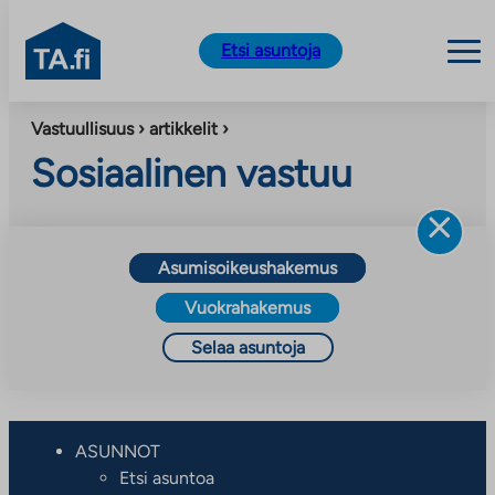
TA.fi
Etsi asuntoja
Siirry
Vastuullisuus › artikkelit ›
sisältöön
Sosiaalinen vastuu
Asumisoikeushakemus
Vuokrahakemus
Selaa asuntoja
ASUNNOT
Etsi asuntoa