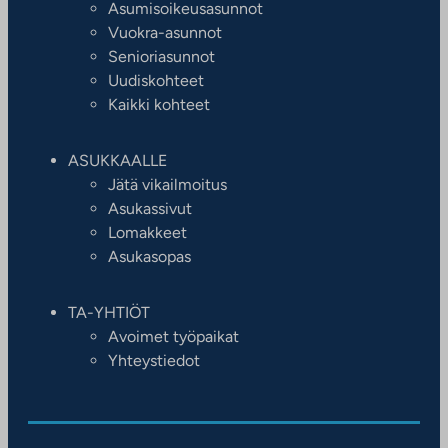
Asumisoikeusasunnot
Vuokra-asunnot
Senioriasunnot
Uudiskohteet
Kaikki kohteet
ASUKKAALLE
Jätä vikailmoitus
Asukassivut
Lomakkeet
Asukasopas
TA-YHTIÖT
Avoimet työpaikat
Yhteystiedot