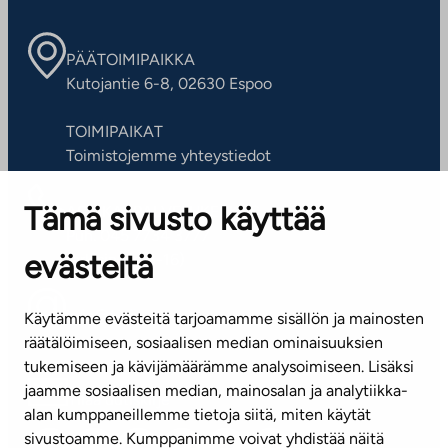
PÄÄTOIMIPAIKKA
Kutojantie 6-8, 02630 Espoo
TOIMIPAIKAT
Toimistojemme yhteystiedot
Tämä sivusto käyttää
ASIAKASPALVELUKESKUS
Puh. 045 7734 3777
evästeitä
(arkisin klo 8-16)
info@ta.fi
Käytämme evästeitä tarjoamamme sisällön ja mainosten
räätälöimiseen, sosiaalisen median ominaisuuksien
tukemiseen ja kävijämäärämme analysoimiseen. Lisäksi
jaamme sosiaalisen median, mainosalan ja analytiikka-
Tilaa uutiskirje
alan kumppaneillemme tietoja siitä, miten käytät
sivustoamme. Kumppanimme voivat yhdistää näitä