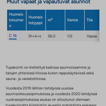
Muut vapaat ja vapautuvat asunnot
uuteen
välilehteen
Huoneis
Huoneis
tonumer
m²
Kerros
Tila
totyyppi
o
C 16
2h+k+s
56,0
1/2
Vapaa
Tupakointi on kiellettyä kaikissa asunnoissamme ja
talojen yhteisissä tiloissa kuten rappukäytävissä sekä
sauna- ja varastotiloissa.
Vuodesta 2019 lähtien tehdyissä uusissa
asumisoikeussopimuksissa ja vuodesta 2020 tehdyissä
vuokrasopimuksissa asukas on sitoutunut olemaan
tupakoimatta kiinteistön alueella mahdollista erikseen