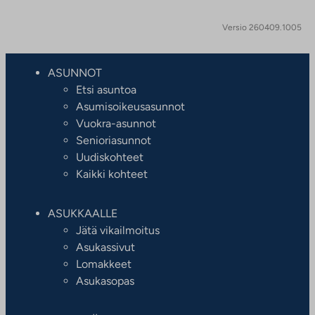
Versio 260409.1005
ASUNNOT
Etsi asuntoa
Asumisoikeusasunnot
Vuokra-asunnot
Senioriasunnot
Uudiskohteet
Kaikki kohteet
ASUKKAALLE
Jätä vikailmoitus
Asukassivut
Lomakkeet
Asukasopas