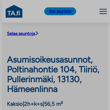
TA.fi
Etsi asuntoja
Siirry
sisältöön
Selaa asuntoja
Asumisoikeusasunnot,
Poltinahontie 104, Tiiriö,
Pullerinmäki, 13130,
Hämeenlinna
Kaksio
|
2h+k+s
|
56,5 m²