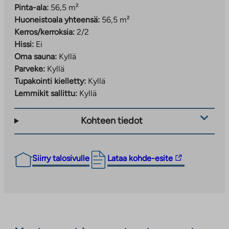
Pinta-ala:
56,5 m²
Huoneistoala yhteensä:
56,5 m²
Kerros/kerroksia:
2/2
Hissi:
Ei
Oma sauna:
Kyllä
Parveke:
Kyllä
Tupakointi kielletty:
Kyllä
Lemmikit sallittu:
Kyllä
Kohteen tiedot
Linkki
Siirry talosivulle
Lataa kohde-esite
vie
ulkopuoliseen
palveluun.
Linkki
aukeaa