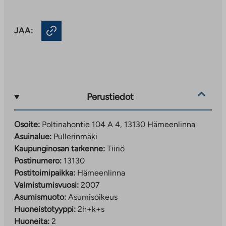
JAA:
Perustiedot
Osoite:
Poltinahontie 104 A 4, 13130 Hämeenlinna
Asuinalue:
Pullerinmäki
Kaupunginosan tarkenne:
Tiiriö
Postinumero:
13130
Postitoimipaikka:
Hämeenlinna
Valmistumisvuosi:
2007
Asumismuoto:
Asumisoikeus
Huoneistotyyppi:
2h+k+s
Huoneita:
2