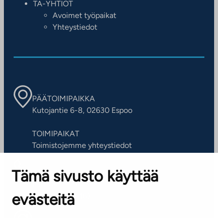
TA-YHTIÖT
Avoimet työpaikat
Yhteystiedot
PÄÄTOIMIPAIKKA
Kutojantie 6-8, 02630 Espoo
TOIMIPAIKAT
Toimistojemme yhteystiedot
Tämä sivusto käyttää
ASIAKASPALVELUKESKUS
Puh. 045 7734 3777
evästeitä
(arkisin klo 8-16)