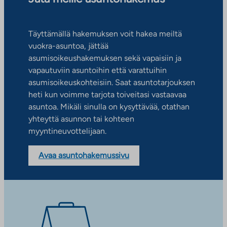
Täyttämällä hakemuksen voit hakea meiltä
vuokra-asuntoa, jättää
asumisoikeushakemuksen sekä vapaisiin ja
vapautuviin asuntoihin että varattuihin
asumisoikeuskohteisiin. Saat asuntotarjouksen
heti kun voimme tarjota toiveitasi vastaavaa
asuntoa. Mikäli sinulla on kysyttävää, otathan
yhteyttä asunnon tai kohteen
myyntineuvottelijaan.
Avaa asuntohakemussivu