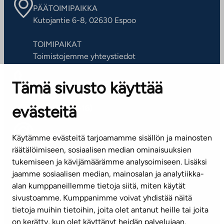
PÄÄTOIMIPAIKKA
Kutojantie 6-8, 02630 Espoo
TOIMIPAIKAT
Toimistojemme yhteystiedot
Tämä sivusto käyttää
ASIAKASPALVELUKESKUS
Puh. 045 7734 3777
evästeitä
(arkisin klo 8-16)
info@ta.fi
Käytämme evästeitä tarjoamamme sisällön ja mainosten
räätälöimiseen, sosiaalisen median ominaisuuksien
tukemiseen ja kävijämäärämme analysoimiseen. Lisäksi
jaamme sosiaalisen median, mainosalan ja analytiikka-
Tilaa uutiskirje
alan kumppaneillemme tietoja siitä, miten käytät
sivustoamme. Kumppanimme voivat yhdistää näitä
Mediapankki
tietoja muihin tietoihin, joita olet antanut heille tai joita
on kerätty, kun olet käyttänyt heidän palvelujaan.