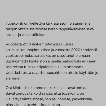
Tupakointi on kiellettyä kaikissa asunnoissamme ja
talojen yhteisissä tiloissa kuten rappukäytävissä sekä
sauna- ja varastotiloissa.
Vuodesta 2019 lähtien tehdyissä uusissa
asumisoikeussopimuksissa ja vuodesta 2020 tehdyissä
vuokrasopimuksissa asukas on sitoutunut olemaan
tupakoimatta kiinteistön alueella mahdollista erikseen
osoitettua tupakointipaikkaa lukuun ottamatta.
Uudiskohteissa savuttomuusehto on otettu käyttöön jo
aiemmin.
Osa kiinteistöistämme on kokonaan savuttomia.
Savuttomuus tarkoittaa sitä, että tupakointi on
kiellettyä kiinteistössä, sen asunnoissa, parvekkeilla,
piha-alueilla ja yhteisissä tiloissa.