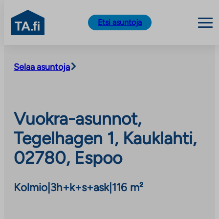
TA.fi
Etsi asuntoja
Siirry
sisältöön
Selaa asuntoja
Vuokra-asunnot,
Tegelhagen 1, Kauklahti,
02780, Espoo
Kolmio
|
3h+k+s+ask
|
116 m²