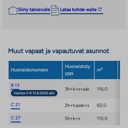
Linkki
Siirry talosivulle
Lataa kohde-esite
vie
ulkopuoliseen
palveluun.
Linkki
aukeaa
Muut vapaat ja vapautuvat asunnot
uuteen
välilehteen
Huoneistoty
Huoneistonumero
m²
Ker
yppi
B 13
3h+k+s+ask
116,0
2/3
Vastike 0 € 31.8.2026 asti
C 21
2h+tupak+s
60,0
1/3
C 27
5h+k+s
115,0
2/3