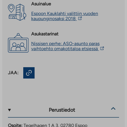
Asuinalue
Espoon Kauklahti valittiin vuoden
Linkki
kaupunginosaksi 2018
vie
ulkopuoliseen
palveluun.
Asukastarinat
Linkki
Nissisen perhe: ASO-asunto paras
aukeaa
Linkki
vaihtoehto omakotitaloa etsiessä
uuteen
vie
välilehteen
ulkopuoliseen
palveluun.
Linkki
JAA:
aukeaa
uuteen
välilehteen
Perustiedot
Osoite:
Tegelhagen 1 A 3, 02780 Espoo