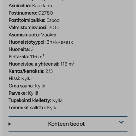
Asuinalue:
Kauklahti
Postinumero:
02780
Postitoimipaikka:
Espoo
Valmistumisvuosi:
2010
Asumismuoto:
Vuokra
Huoneistotyyppi:
3h+k+s+ask
Huoneita:
3
Pinta-ala:
116 m²
Huoneistoala yhteensä:
116 m²
Kerros/kerroksia:
2/3
Hissi:
Kyllä
Oma sauna:
Kyllä
Parveke:
Kyllä
Tupakointi kielletty:
Kyllä
Lemmikit sallittu:
Kyllä
Kohteen tiedot