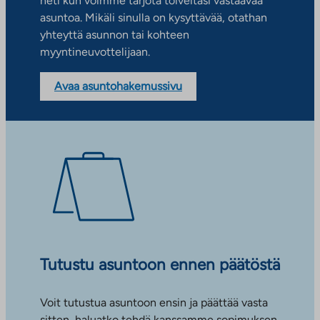
heti kun voimme tarjota toiveitasi vastaavaa
asuntoa. Mikäli sinulla on kysyttävää, otathan
yhteyttä asunnon tai kohteen
myyntineuvottelijaan.
Avaa asuntohakemussivu
Tutustu asuntoon ennen päätöstä
Voit tutustua asuntoon ensin ja päättää vasta
sitten, haluatko tehdä kanssamme sopimuksen.