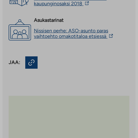
Linkki
kaupunginosaksi 2018
vie
ulkopuoliseen
palveluun.
Asukastarinat
Linkki
Nissisen perhe: ASO-asunto paras
aukeaa
Linkki
vaihtoehto omakotitaloa etsiessä
uuteen
vie
välilehteen
ulkopuoliseen
palveluun.
Linkki
JAA:
aukeaa
uuteen
välilehteen