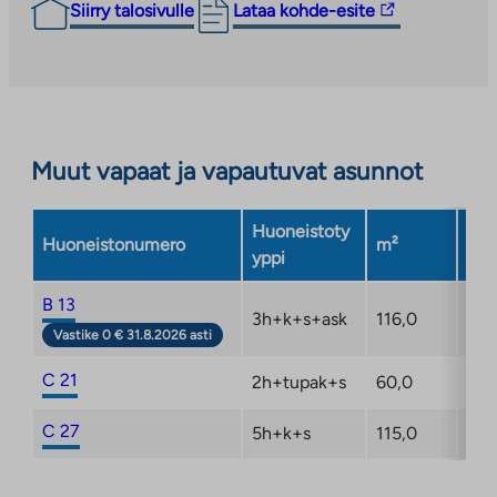
Linkki
Siirry talosivulle
Lataa kohde-esite
vie
ulkopuoliseen
palveluun.
Linkki
aukeaa
Muut vapaat ja vapautuvat asunnot
uuteen
välilehteen
Huoneistoty
Huoneistonumero
m²
Ker
yppi
B 13
3h+k+s+ask
116,0
2/3
Vastike 0 € 31.8.2026 asti
C 21
2h+tupak+s
60,0
1/3
C 27
5h+k+s
115,0
2/3