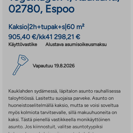
02780, Espoo
Kaksio
|
2h+tupak+s
|
60 m²
905,40 €/kk
41 298,21 €
Käyttövastike
Alustava asumisoikeusmaksu
Vapautuu 19.8.2026
Kauklahden sydämessä, läpitalon asunto rauhallisessa
taloyhtiössä. Lasitettu suojaisa parveke. Asunto on
huoneistoselitelmällä kaksio, mutta se voisi soveltua
myös kolmiota tarvitsevalle, sillä makuuhuoneita on
kaksi. Tästä pienellä vastikkeella monikäyttöinen
asunto. Jos kiinnostuit, valitse asuntotyypiksi