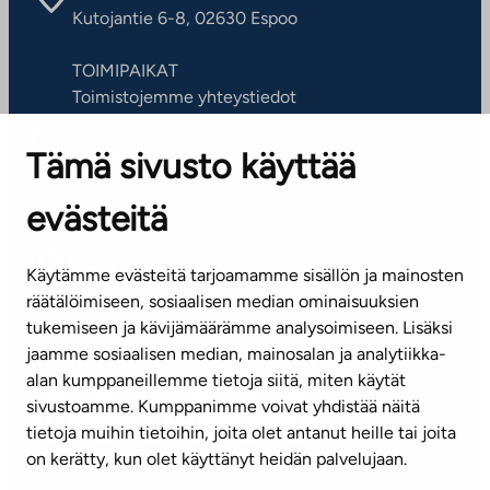
Kutojantie 6-8, 02630 Espoo
TOIMIPAIKAT
Toimistojemme yhteystiedot
Tämä sivusto käyttää
ASIAKASPALVELUKESKUS
Puh. 045 7734 3777
evästeitä
(arkisin klo 8-16)
info@ta.fi
Käytämme evästeitä tarjoamamme sisällön ja mainosten
räätälöimiseen, sosiaalisen median ominaisuuksien
tukemiseen ja kävijämäärämme analysoimiseen. Lisäksi
jaamme sosiaalisen median, mainosalan ja analytiikka-
Tilaa uutiskirje
alan kumppaneillemme tietoja siitä, miten käytät
sivustoamme. Kumppanimme voivat yhdistää näitä
Mediapankki
tietoja muihin tietoihin, joita olet antanut heille tai joita
on kerätty, kun olet käyttänyt heidän palvelujaan.