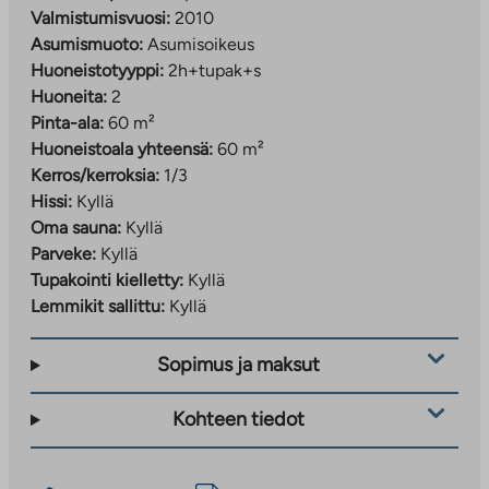
Valmistumisvuosi:
2010
Asumismuoto:
Asumisoikeus
Huoneistotyyppi:
2h+tupak+s
Huoneita:
2
Pinta-ala:
60 m²
Huoneistoala yhteensä:
60 m²
Kerros/kerroksia:
1/3
Hissi:
Kyllä
Oma sauna:
Kyllä
Parveke:
Kyllä
Tupakointi kielletty:
Kyllä
Lemmikit sallittu:
Kyllä
Sopimus ja maksut
Kohteen tiedot