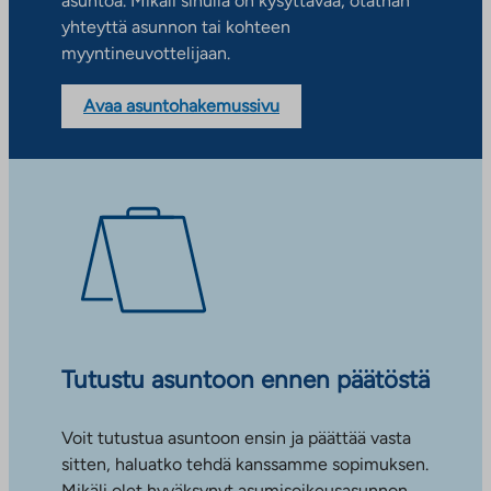
asuntoa. Mikäli sinulla on kysyttävää, otathan
yhteyttä asunnon tai kohteen
myyntineuvottelijaan.
Avaa asuntohakemussivu
Tutustu asuntoon ennen päätöstä
Voit tutustua asuntoon ensin ja päättää vasta
sitten, haluatko tehdä kanssamme sopimuksen.
Mikäli olet hyväksynyt asumisoikeusasunnon