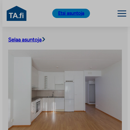
TA.fi
Etsi asuntoja
Siirry
sisältöön
Selaa asuntoja