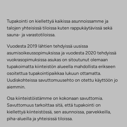
Tupakointi on kiellettyä kaikissa asunnoissamme ja
talojen yhteisissä tiloissa kuten rappukäytävissä sekä
sauna- ja varastotiloissa.
Vuodesta 2019 lähtien tehdyissä uusissa
asumisoikeussopimuksissa ja vuodesta 2020 tehdyissä
vuokrasopimuksissa asukas on sitoutunut olemaan
tupakoimatta kiinteistön alueella mahdollista erikseen
osoitettua tupakointipaikkaa lukuun ottamatta.
Uudiskohteissa savuttomuusehto on otettu käyttöön jo
aiemmin.
Osa kiinteistöistämme on kokonaan savuttomia.
Savuttomuus tarkoittaa sitä, että tupakointi on
kiellettyä kiinteistössä, sen asunnoissa, parvekkeilla,
piha-alueilla ja yhteisissä tiloissa.