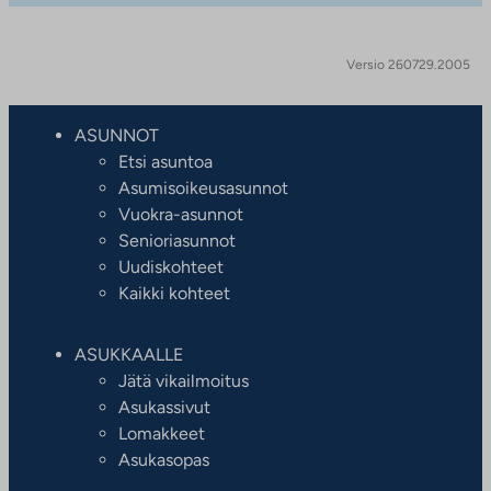
Versio 260729.2005
ASUNNOT
Etsi asuntoa
Asumisoikeusasunnot
Vuokra-asunnot
Senioriasunnot
Uudiskohteet
Kaikki kohteet
ASUKKAALLE
Jätä vikailmoitus
Asukassivut
Lomakkeet
Asukasopas