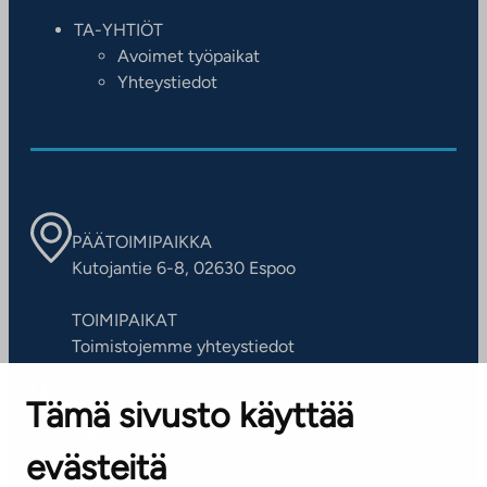
TA-YHTIÖT
Avoimet työpaikat
Yhteystiedot
PÄÄTOIMIPAIKKA
Kutojantie 6-8, 02630 Espoo
TOIMIPAIKAT
Toimistojemme yhteystiedot
Tämä sivusto käyttää
ASIAKASPALVELUKESKUS
Puh. 045 7734 3777
evästeitä
(arkisin klo 8-16)