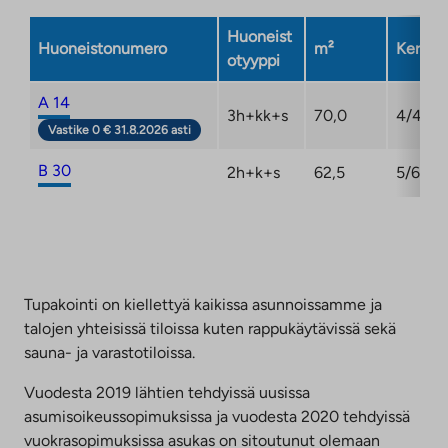
välilehteen
Huoneist
Huoneistonumero
m²
Kerros
otyyppi
A 14
3h+kk+s
70,0
4/4
Vastike 0 € 31.8.2026 asti
B 30
2h+k+s
62,5
5/6
Tupakointi on kiellettyä kaikissa asunnoissamme ja
talojen yhteisissä tiloissa kuten rappukäytävissä sekä
sauna- ja varastotiloissa.
Vuodesta 2019 lähtien tehdyissä uusissa
asumisoikeussopimuksissa ja vuodesta 2020 tehdyissä
vuokrasopimuksissa asukas on sitoutunut olemaan