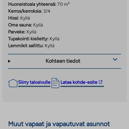
Huoneistoala yhteensä:
70 m²
Kerros/kerroksia:
3/4
Hissi:
Kyllä
Oma sauna:
Kyllä
Parveke:
Kyllä
Tupakointi kielletty:
Kyllä
Lemmikit sallittu:
Kyllä
Kohteen tiedot
Linkki
Siirry talosivulle
Lataa kohde-esite
vie
ulkopuoliseen
palveluun.
Linkki
aukeaa
Muut vapaat ja vapautuvat asunnot
uuteen