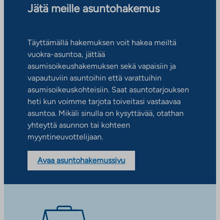
Jätä meille asuntohakemus
Täyttämällä hakemuksen voit hakea meiltä
vuokra-asuntoa, jättää
asumisoikeushakemuksen sekä vapaisiin ja
vapautuviin asuntoihin että varattuihin
asumisoikeuskohteisiin. Saat asuntotarjouksen
heti kun voimme tarjota toiveitasi vastaavaa
asuntoa. Mikäli sinulla on kysyttävää, otathan
yhteyttä asunnon tai kohteen
myyntineuvottelijaan.
Avaa asuntohakemussivu