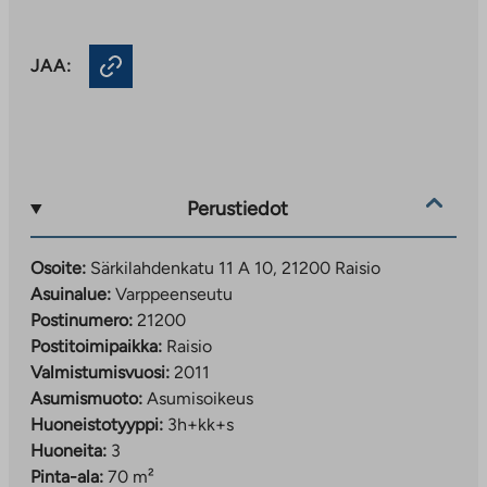
JAA:
Perustiedot
Osoite:
Särkilahdenkatu 11 A 10, 21200 Raisio
Asuinalue:
Varppeenseutu
Postinumero:
21200
Postitoimipaikka:
Raisio
Valmistumisvuosi:
2011
Asumismuoto:
Asumisoikeus
Huoneistotyyppi:
3h+kk+s
Huoneita:
3
Pinta-ala:
70 m²