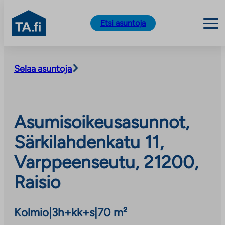
TA.fi
Etsi asuntoja
Siirry
sisältöön
Selaa asuntoja
Asumisoikeusasunnot,
Särkilahdenkatu 11,
Varppeenseutu, 21200,
Raisio
Kolmio
|
3h+kk+s
|
70 m²