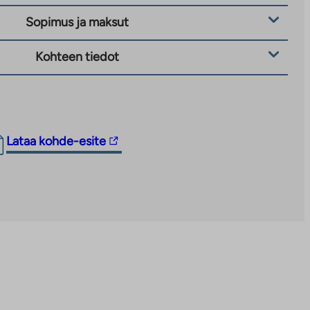
Sopimus ja maksut
Kohteen tiedot
Linkki
Lataa kohde-esite
vie
ulkopuoliseen
palveluun.
Linkki
aukeaa
uuteen
välilehteen