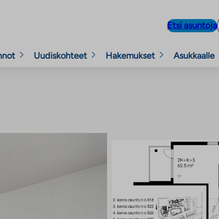
Etsi asuntoja
nnot
Uudiskohteet
Hakemukset
Asukkaalle