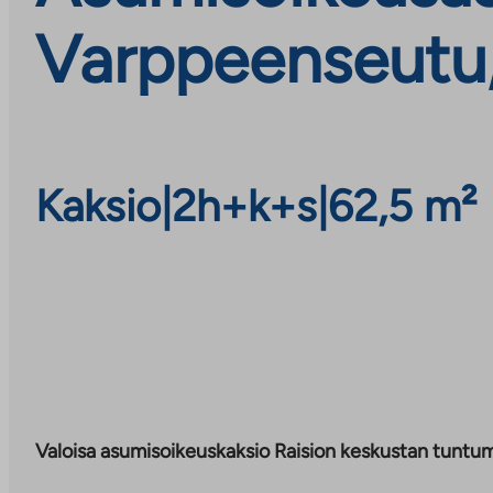
Varppeenseutu,
Kaksio
|
2h+k+s
|
62,5 m²
Valoisa asumisoikeuskaksio Raision keskustan tuntu