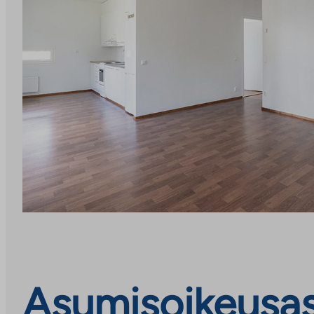
Asumisoikeusasu