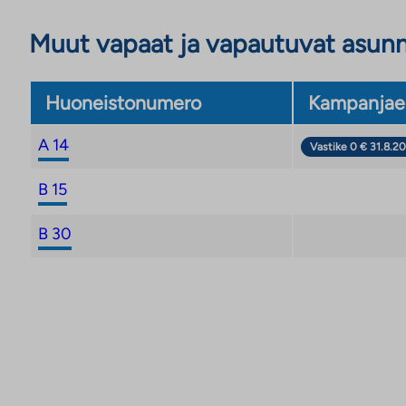
Muut vapaat ja vapautuvat asun
Huoneistonumero
Kampanjae
A 14
Vastike 0 € 31.8.20
B 15
B 30