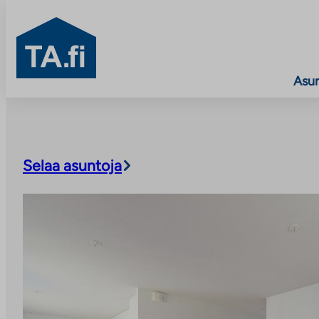
TA.fi
Asu
Siirry
sisältöön
Selaa asuntoja