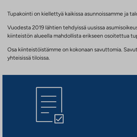
Tupakointi on kiellettyä kaikissa asunnoissamme ja talo
Vuodesta 2019 lähtien tehdyissä uusissa asumisoike
kiinteistön alueella mahdollista erikseen osoitettua
Osa kiinteistöistämme on kokonaan savuttomia. Savuttomu
yhteisissä tiloissa.