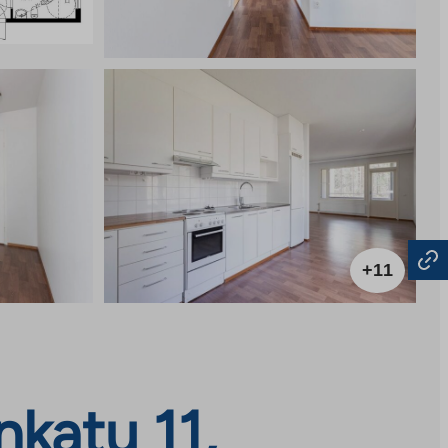
+11
katu 11,