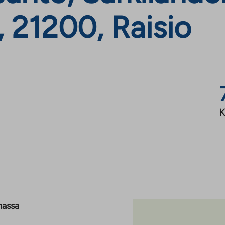
 21200, Raisio
K
massa