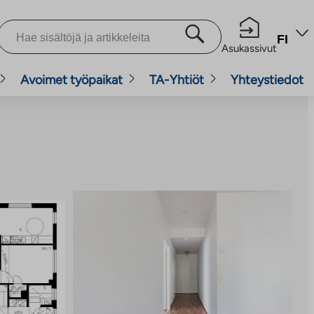
FI
Asukassivut
Avoimet työpaikat
TA-Yhtiöt
Yhteystiedot