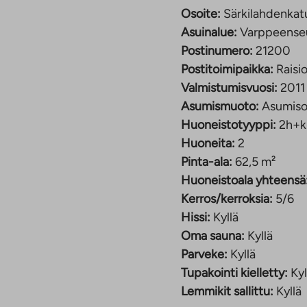
Osoite:
Särkilahdenkatu
Asuinalue:
Varppeense
Postinumero:
21200
uoneen seinät
Postitoimipaikka:
Raisi
lle ja mikroaaltouunille.
Valmistumisvuosi:
2011
lle ja
Asumismuoto:
Asumiso
Huoneistotyyppi:
2h+k
Huoneita:
2
 sekä väestönsuoja.
Pinta-ala:
62,5 m²
rtainvarastot.
Huoneistoala yhteensä
yös viihtyisä leikki- ja
Kerros/kerroksia:
5/6
Hissi:
Kyllä
Oma sauna:
Kyllä
 kuuluu vastikkeeseen.
Parveke:
Kyllä
Tupakointi kielletty:
Kyl
Lemmikit sallittu:
Kyllä