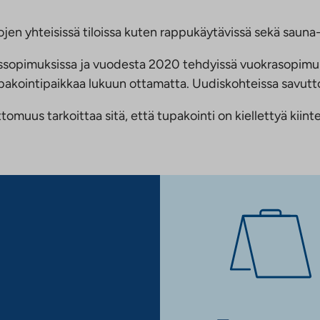
jen yhteisissä tiloissa kuten rappukäytävissä sekä sauna- 
ussopimuksissa ja vuodesta 2020 tehdyissä vuokrasopimu
 tupakointipaikkaa lukuun ottamatta. Uudiskohteissa savu
us tarkoittaa sitä, että tupakointi on kiellettyä kiinteis