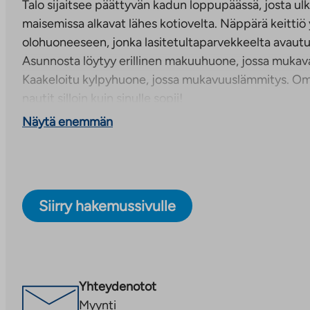
Talo sijaitsee päättyvän kadun loppupäässä, josta u
maisemissa alkavat lähes kotiovelta. Näppärä keittiö
olohuoneeseen, jonka lasitetultaparvekkeelta avaut
Asunnosta löytyy erillinen makuuhuone, jossa mukavast
Kaakeloitu kylpyhuone, jossa mukavuuslämmitys. O
nautit silloin kuin sinulle sopii!
Näytä enemmän
Kuvat toisesta samankaltaisesta asunnosta.
Rauhallinen asumisoikeuskohde Särkilahdenkatu 11
Maaliskuussa 2011 valmistunut kerrostalokohde Särkil
Siirry hakemussivulle
Varppeenseudun kaupunginosassa Raisiossa. Kohteess
B, joissa on yhteensä 35 huoneistoa.
Kohde sijaitsee rauhallisella alueella päättyvän kadu
nurmikentän vieressä. Ulkoilumaastot metsäisissä ma
Yhteydenotot
kotiovelta. Raision keskustan palvelut noin 3 km pää
Myynti