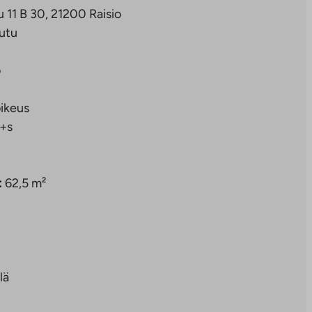
 11 B 30, 21200 Raisio
utu
o
ikeus
+s
:
62,5 m²
lä