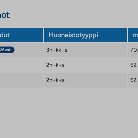
not
dut
Huoneistotyyppi
m
3h+kk+s
70
26 asti
2h+k+s
62
2h+k+s
62