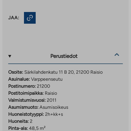
JAA:
Perustiedot
Osoite:
Särkilahdenkatu 11 B 20, 21200 Raisio
Asuinalue:
Varppeenseutu
Postinumero:
21200
Postitoimipaikka:
Raisio
Valmistumisvuosi:
2011
Asumismuoto:
Asumisoikeus
Huoneistotyyppi:
2h+kk+s
Huoneita:
2
Pinta-ala:
48,5 m²