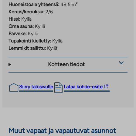
Huoneistoala yhteensä:
48,5 m²
Kerros/kerroksia:
2/6
Hissi:
Kyllä
Oma sauna:
Kyllä
Parveke:
Kyllä
Tupakointi kielletty:
Kyllä
Lemmikit sallittu:
Kyllä
Kohteen tiedot
Linkki
Siirry talosivulle
Lataa kohde-esite
vie
ulkopuoliseen
palveluun.
Linkki
aukeaa
Muut vapaat ja vapautuvat asunnot
uuteen