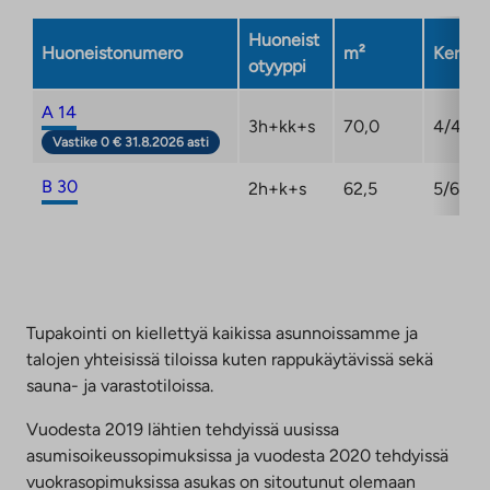
välilehteen
Huoneist
Huoneistonumero
m²
Kerros
otyyppi
A 14
3h+kk+s
70,0
4/4
Vastike 0 € 31.8.2026 asti
B 30
2h+k+s
62,5
5/6
Tupakointi on kiellettyä kaikissa asunnoissamme ja
talojen yhteisissä tiloissa kuten rappukäytävissä sekä
sauna- ja varastotiloissa.
Vuodesta 2019 lähtien tehdyissä uusissa
asumisoikeussopimuksissa ja vuodesta 2020 tehdyissä
vuokrasopimuksissa asukas on sitoutunut olemaan