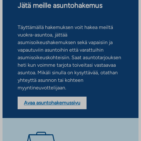
Jätä meille asuntohakemus
Täyttämällä hakemuksen voit hakea meiltä
vuokra-asuntoa, jättää
asumisoikeushakemuksen sekä vapaisiin ja
vapautuviin asuntoihin että varattuihin
asumisoikeuskohteisiin. Saat asuntotarjouksen
heti kun voimme tarjota toiveitasi vastaavaa
asuntoa. Mikäli sinulla on kysyttävää, otathan
yhteyttä asunnon tai kohteen
myyntineuvottelijaan.
Avaa asuntohakemussivu