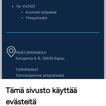
TA-YHTIÖT
Avoimet työpaikat
Yhteystiedot
PÄÄTOIMIPAIKKA
Kutojantie 6-8, 02630 Espoo
TOIMIPAIKAT
Toimistojemme yhteystiedot
Tämä sivusto käyttää
ASIAKASPALVELUKESKUS
Puh. 045 7734 3777
evästeitä
(arkisin klo 8-16)