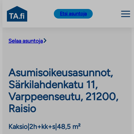
TA.fi
Etsi asuntoja
Siirry
sisältöön
Selaa asuntoja
Asumisoikeusasunnot,
Särkilahdenkatu 11,
Varppeenseutu, 21200,
Raisio
Kaksio
|
2h+kk+s
|
48,5 m²