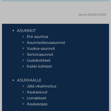
Versio 260524.2005
ASUNNOT
Etsi asuntoa
Asumisoikeusasunnot
Vuokra-asunnot
Senioriasunnot
Uudiskohteet
Kaikki kohteet
ASUKKAALLE
Jätä vikailmoitus
Asukassivut
Lomakkeet
Asukasopas