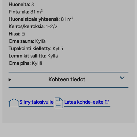
Huoneita:
3
Pinta-ala:
81 m²
Huoneistoala yhteensä:
81 m²
Kerros/kerroksia:
1-2/2
Hissi:
Ei
Oma sauna:
Kyllä
Tupakointi kielletty:
Kyllä
Lemmikit sallittu:
Kyllä
Oma piha:
Kyllä
Kohteen tiedot
Linkki
Siirry talosivulle
Lataa kohde-esite
vie
ulkopuoliseen
palveluun.
Linkki