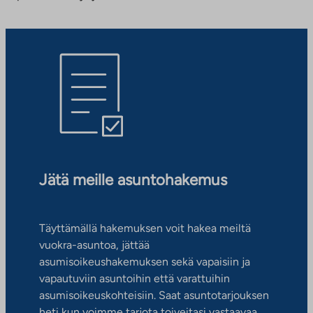
Jätä meille asuntohakemus
Täyttämällä hakemuksen voit hakea meiltä
vuokra-asuntoa, jättää
asumisoikeushakemuksen sekä vapaisiin ja
vapautuviin asuntoihin että varattuihin
asumisoikeuskohteisiin. Saat asuntotarjouksen
heti kun voimme tarjota toiveitasi vastaavaa