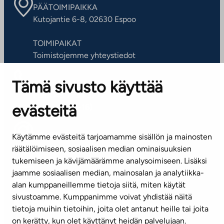
PÄÄTOIMIPAIKKA
Kutojantie 6-8, 02630 Espoo
TOIMIPAIKAT
Toimistojemme yhteystiedot
Tämä sivusto käyttää
ASIAKASPALVELUKESKUS
Puh. 045 7734 3777
evästeitä
(arkisin klo 8-16)
info@ta.fi
Käytämme evästeitä tarjoamamme sisällön ja mainosten
räätälöimiseen, sosiaalisen median ominaisuuksien
tukemiseen ja kävijämäärämme analysoimiseen. Lisäksi
jaamme sosiaalisen median, mainosalan ja analytiikka-
Tilaa uutiskirje
alan kumppaneillemme tietoja siitä, miten käytät
sivustoamme. Kumppanimme voivat yhdistää näitä
Mediapankki
tietoja muihin tietoihin, joita olet antanut heille tai joita
on kerätty, kun olet käyttänyt heidän palvelujaan.