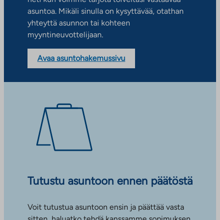
asuntoa. Mikäli sinulla on kysyttävää, otathan
yhteyttä asunnon tai kohteen
myyntineuvottelijaan.
Avaa asuntohakemussivu
Tutustu asuntoon ennen päätöstä
Voit tutustua asuntoon ensin ja päättää vasta
sitten, haluatko tehdä kanssamme sopimuksen.