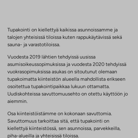
Tupakointi on kiellettyä kaikissa asunnoissamme ja
talojen yhteisissä tiloissa kuten rappukäytävissä sekä
sauna- ja varastotiloissa.
Vuodesta 2019 lähtien tehdyissä uusissa
asumisoikeussopimuksissa ja vuodesta 2020 tehdyissä
vuokrasopimuksissa asukas on sitoutunut olemaan
tupakoimatta kiinteistön alueella mahdollista erikseen
osoitettua tupakointipaikkaa lukuun ottamatta.
Uudiskohteissa savuttomuusehto on otettu käyttöön jo
aiemmin.
Osa kiinteistöistämme on kokonaan savuttomia.
Savuttomuus tarkoittaa sitä, että tupakointi on
kiellettyä kiinteistössä, sen asunnoissa, parvekkeilla,
piha-alueilla ja yhteisissä tiloissa.