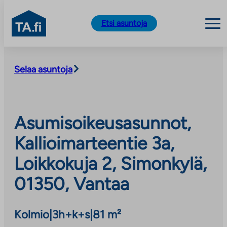
TA.fi
Etsi asuntoja
Siirry
sisältöön
Selaa asuntoja
Asumisoikeusasunnot,
Kallioimarteentie 3a,
Loikkokuja 2, Simonkylä,
01350, Vantaa
Kolmio
|
3h+k+s
|
81 m²