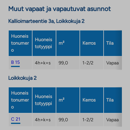
aukeaa
Muut vapaat ja vapautuvat asunnot
uuteen
välilehteen
Kallioimarteentie 3a, Loikkokuja 2
Huoneis
Huoneis
tonumer
m²
Kerros
Tila
totyyppi
o
B 15
4h+k+s
99,0
1-2/2
Vapaa
Loikkokuja 2
Huoneis
Huoneis
tonumer
m²
Kerros
Tila
totyyppi
o
C 21
4h+k+s
99,0
1-2/2
Vapaa