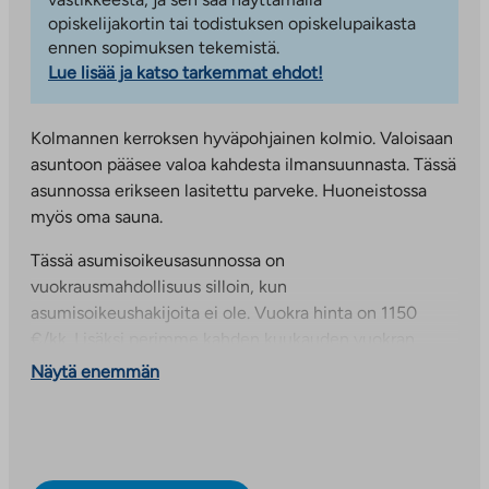
opiskelijakortin tai todistuksen opiskelupaikasta
ennen sopimuksen tekemistä.
Lue lisää ja katso tarkemmat ehdot!
Kolmannen kerroksen hyväpohjainen kolmio. Valoisaan
asuntoon pääsee valoa kahdesta ilmansuunnasta. Tässä
asunnossa erikseen lasitettu parveke. Huoneistossa
myös oma sauna.
Tässä asumisoikeusasunnossa on
vuokrausmahdollisuus silloin, kun
asumisoikeushakijoita ei ole. Vuokra hinta on 1150
€/kk. Lisäksi perimme kahden kuukauden vuokran
suuruisen vakuusmaksun 2300 euroa. Mikäli vuokraat
Näytä enemmän
tämän asumisoikeusasunnon, vuokrasopimus voidaan
tehdä määräaikaisena enintään kahdeksi vuodeksi..
Mikäli asunnolle ei ole kahden vuoden määräaikaisen
vuokrasopimuksen päättyessä kysyntää