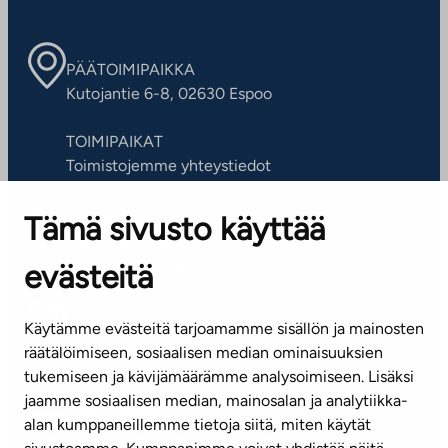
PÄÄTOIMIPAIKKA
Kutojantie 6-8, 02630 Espoo
TOIMIPAIKAT
Toimistojemme yhteystiedot
Tämä sivusto käyttää
ASIAKASPALVELUKESKUS
Puh. 045 7734 3777
evästeitä
(arkisin klo 8-16)
info@ta.fi
Käytämme evästeitä tarjoamamme sisällön ja mainosten
räätälöimiseen, sosiaalisen median ominaisuuksien
tukemiseen ja kävijämäärämme analysoimiseen. Lisäksi
jaamme sosiaalisen median, mainosalan ja analytiikka-
Tilaa uutiskirje
alan kumppaneillemme tietoja siitä, miten käytät