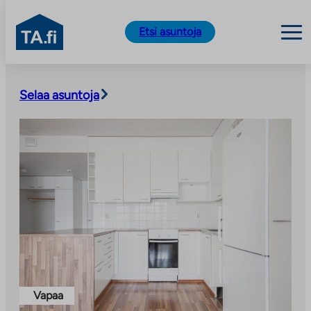
TA.fi
Etsi asuntoja
Siirry
sisältöön
Selaa asuntoja
Vapaa