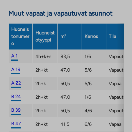
Muut vapaat ja vapautuvat asunnot
Huoneis
Huoneist
tonumer
m²
Kerros
Tila
otyyppi
o
A 1
4h+k+s
83,5
1/6
Vapautuma
A 19
2h+kt
47,0
5/6
Vapautuma
A 22
2h+k
50,5
5/6
Vapaa
B 24
2h+kt
47,0
1/6
Vapautuma
B 39
2h+k
50,5
4/6
Vapautuma
B 47
2h+kt
41,5
6/6
Vapaa