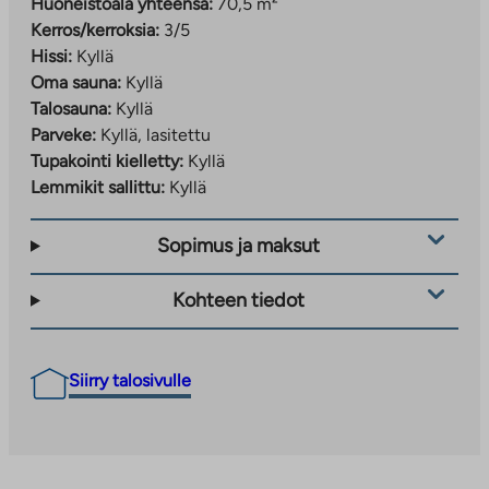
Huoneistoala yhteensä:
70,5 m²
Kerros/kerroksia:
3/5
Hissi:
Kyllä
Oma sauna:
Kyllä
Talosauna:
Kyllä
Parveke:
Kyllä, lasitettu
Tupakointi kielletty:
Kyllä
Lemmikit sallittu:
Kyllä
Sopimus ja maksut
Kohteen tiedot
Siirry talosivulle