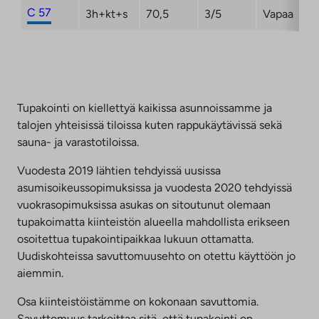
C 57
3h+kt+s
70,5
3/5
Vapaa
Tupakointi on kiellettyä kaikissa asunnoissamme ja
talojen yhteisissä tiloissa kuten rappukäytävissä sekä
sauna- ja varastotiloissa.
Vuodesta 2019 lähtien tehdyissä uusissa
asumisoikeussopimuksissa ja vuodesta 2020 tehdyissä
vuokrasopimuksissa asukas on sitoutunut olemaan
tupakoimatta kiinteistön alueella mahdollista erikseen
osoitettua tupakointipaikkaa lukuun ottamatta.
Uudiskohteissa savuttomuusehto on otettu käyttöön jo
aiemmin.
Osa kiinteistöistämme on kokonaan savuttomia.
Savuttomuus tarkoittaa sitä, että tupakointi on