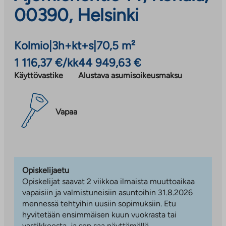
00390, Helsinki
Kolmio
|
3h+kt+s
|
70,5 m²
1 116,37 €/kk
44 949,63 €
Käyttövastike
Alustava asumisoikeusmaksu
Vapaa
Opiskelijaetu
Opiskelijat saavat 2 viikkoa ilmaista muuttoaikaa
vapaisiin ja valmistuneisiin asuntoihin 31.8.2026
mennessä tehtyihin uusiin sopimuksiin. Etu
hyvitetään ensimmäisen kuun vuokrasta tai
vastikkeesta, ja sen saa näyttämällä