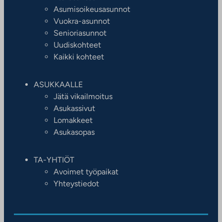
Asumisoikeusasunnot
Vuokra-asunnot
Senioriasunnot
Uudiskohteet
Kaikki kohteet
ASUKKAALLE
Jätä vikailmoitus
Asukassivut
Lomakkeet
Asukasopas
TA-YHTIÖT
Avoimet työpaikat
Yhteystiedot