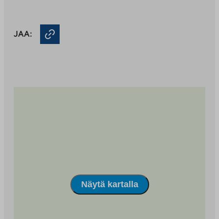
vie
välilehteen
ulkopuoli
palveluun.
Linkki
JAA:
aukeaa
uuteen
välilehtee
Näytä kartalla