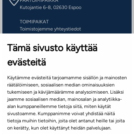
PÄÄTOIMIPAIKKA
Kutojantie 6-8, 02630 Espoo
TOIMIPAIKAT
Toimistojemme yhteystiedot
Tämä sivusto käyttää
ASIAKASPALVELUKESKUS
Puh. 045 7734 3777
evästeitä
(arkisin klo 8-16)
info@ta.fi
Käytämme evästeitä tarjoamamme sisällön ja mainosten
räätälöimiseen, sosiaalisen median ominaisuuksien
tukemiseen ja kävijämäärämme analysoimiseen. Lisäksi
jaamme sosiaalisen median, mainosalan ja analytiikka-
Tilaa uutiskirje
alan kumppaneillemme tietoja siitä, miten käytät
sivustoamme. Kumppanimme voivat yhdistää näitä
Mediapankki
tietoja muihin tietoihin, joita olet antanut heille tai joita
on kerätty, kun olet käyttänyt heidän palvelujaan.