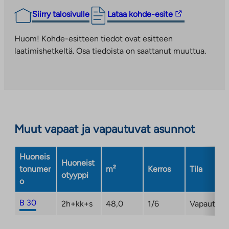
Linkki
Siirry talosivulle
Lataa kohde-esite
vie
ulkopuoliseen
Huom! Kohde-esitteen tiedot ovat esitteen
palveluun.
laatimishetkeltä. Osa tiedoista on saattanut muuttua.
Linkki
aukeaa
uuteen
välilehteen
Muut vapaat ja vapautuvat asunnot
Huoneis
Huoneist
tonumer
m²
Kerros
Tila
otyyppi
o
B 30
2h+kk+s
48,0
1/6
Vapautum