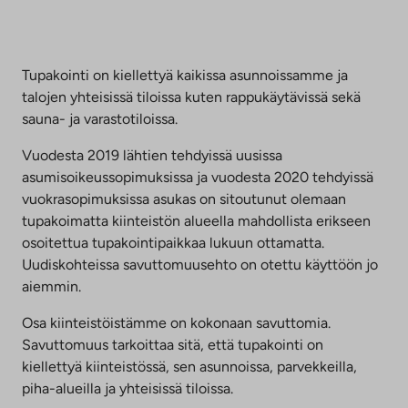
Tupakointi on kiellettyä kaikissa asunnoissamme ja
talojen yhteisissä tiloissa kuten rappukäytävissä sekä
sauna- ja varastotiloissa.
Vuodesta 2019 lähtien tehdyissä uusissa
asumisoikeussopimuksissa ja vuodesta 2020 tehdyissä
vuokrasopimuksissa asukas on sitoutunut olemaan
tupakoimatta kiinteistön alueella mahdollista erikseen
osoitettua tupakointipaikkaa lukuun ottamatta.
Uudiskohteissa savuttomuusehto on otettu käyttöön jo
aiemmin.
Osa kiinteistöistämme on kokonaan savuttomia.
Savuttomuus tarkoittaa sitä, että tupakointi on
kiellettyä kiinteistössä, sen asunnoissa, parvekkeilla,
piha-alueilla ja yhteisissä tiloissa.