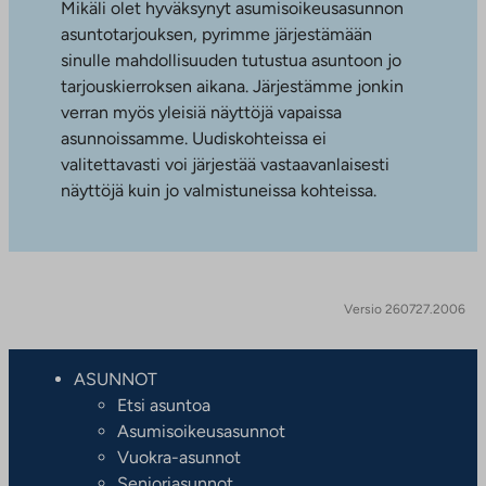
Mikäli olet hyväksynyt asumisoikeusasunnon
asuntotarjouksen, pyrimme järjestämään
sinulle mahdollisuuden tutustua asuntoon jo
tarjouskierroksen aikana. Järjestämme jonkin
verran myös yleisiä näyttöjä vapaissa
asunnoissamme. Uudiskohteissa ei
valitettavasti voi järjestää vastaavanlaisesti
näyttöjä kuin jo valmistuneissa kohteissa.
Versio 260727.2006
ASUNNOT
Etsi asuntoa
Asumisoikeusasunnot
Vuokra-asunnot
Senioriasunnot