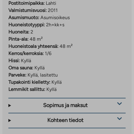
Postitoimipaikka:
Lahti
Valmistumisvuosi:
2011
Asumismuoto:
Asumisoikeus
Huoneistotyyppi:
2h+kk+s
Huoneita:
2
Pinta-ala:
48 m²
Huoneistoala yhteensä:
48 m²
Kerros/kerroksia:
1/6
Hissi:
Kyllä
Oma sauna:
Kyllä
Parveke:
Kyllä, lasitettu
Tupakointi kielletty:
Kyllä
Lemmikit sallittu:
Kyllä
Sopimus ja maksut
Kohteen tiedot