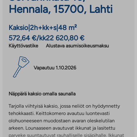
Hennala, 15700, Lahti
Kaksio
|
2h+kk+s
|
48 m²
572,64 €/kk
22 620,80 €
Käyttövastike
Alustava asumisoikeusmaksu
Vapautuu 1.10.2026
Näppärä kaksio omalla saunalla
Tarjolla viihtyisä kaksio, jossa neliöt on hyödynnetty
tehokkaasti. Keittokomero avautuu luontevasti
olohuoneeseen muodostaen avaran oleskelutilan
arkeen. Lounaaseen avautuvat ikkunat ja lasitettu
parveke suuntautuvat rauhalliselle sisäpihalle. Ikkunat