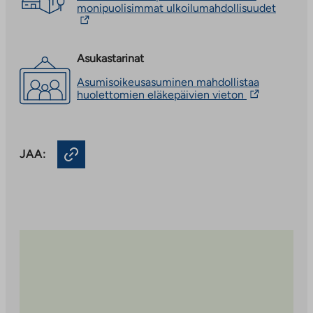
Linkki
monipuolisimmat ulkoilumahdollisuudet
vie
ulkopuo
palvelu
Linkki
Asukastarinat
aukeaa
Asumisoikeusasuminen mahdollistaa
uuteen
Linkki
huolettomien eläkepäivien vieton
välileh
vie
ulkopuolisee
palveluun.
Linkki
JAA:
aukeaa
uuteen
välilehteen