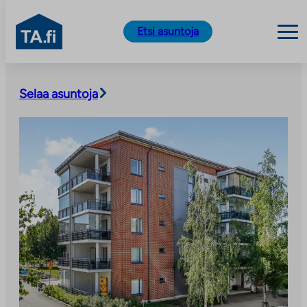
TA.fi
Etsi asuntoja
Siirry
sisältöön
Selaa asuntoja