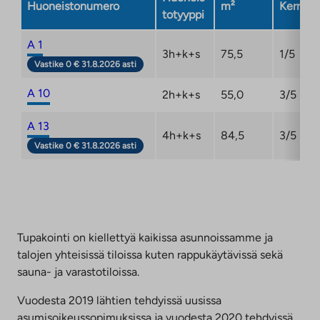
Huoneistonumero
m²
Kerros
totyyppi
A 1
3h+k+s
75,5
1/5
Vastike 0 € 31.8.2026 asti
A 10
2h+k+s
55,0
3/5
A 13
4h+k+s
84,5
3/5
Vastike 0 € 31.8.2026 asti
Tupakointi on kiellettyä kaikissa asunnoissamme ja
talojen yhteisissä tiloissa kuten rappukäytävissä sekä
sauna- ja varastotiloissa.
Vuodesta 2019 lähtien tehdyissä uusissa
asumisoikeussopimuksissa ja vuodesta 2020 tehdyissä