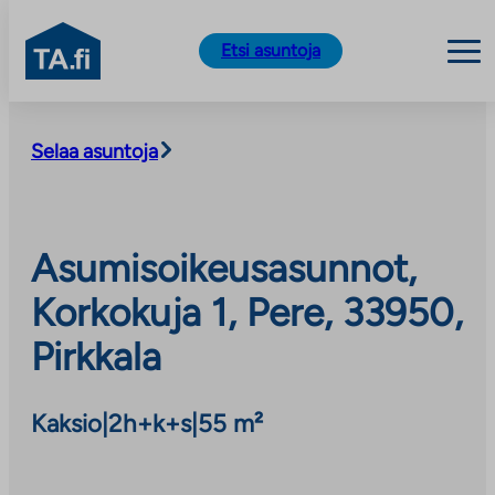
TA.fi
Etsi asuntoja
Siirry
sisältöön
Selaa asuntoja
Asumisoikeusasunnot,
Korkokuja 1, Pere, 33950,
Pirkkala
Kaksio
|
2h+k+s
|
55 m²