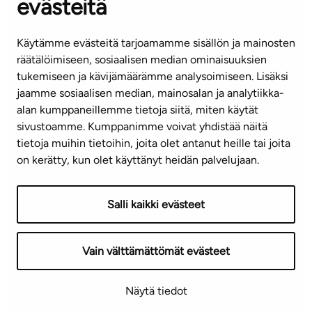
evästeitä
(arkisin klo 8-16)
info@ta.fi
Käytämme evästeitä tarjoamamme sisällön ja mainosten
räätälöimiseen, sosiaalisen median ominaisuuksien
tukemiseen ja kävijämäärämme analysoimiseen. Lisäksi
jaamme sosiaalisen median, mainosalan ja analytiikka-
Tilaa uutiskirje
alan kumppaneillemme tietoja siitä, miten käytät
sivustoamme. Kumppanimme voivat yhdistää näitä
Mediapankki
tietoja muihin tietoihin, joita olet antanut heille tai joita
on kerätty, kun olet käyttänyt heidän palvelujaan.
Käyttöehdot
Tietosuojaseloste
Saavutettavuusseloste
Salli kaikki evästeet
Näytä evästeasetukseni
Vain välttämättömät evästeet
Copyright © 2026 TA-Yhtiöt | Pidätämme oikeuden
Näytä tiedot
muutoksiin