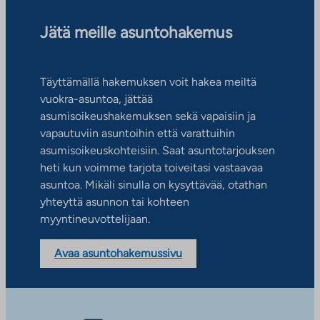
Jätä meille asuntohakemus
Täyttämällä hakemuksen voit hakea meiltä
vuokra-asuntoa, jättää
asumisoikeushakemuksen sekä vapaisiin ja
vapautuviin asuntoihin että varattuihin
asumisoikeuskohteisiin. Saat asuntotarjouksen
heti kun voimme tarjota toiveitasi vastaavaa
asuntoa. Mikäli sinulla on kysyttävää, otathan
yhteyttä asunnon tai kohteen
myyntineuvottelijaan.
Avaa asuntohakemussivu