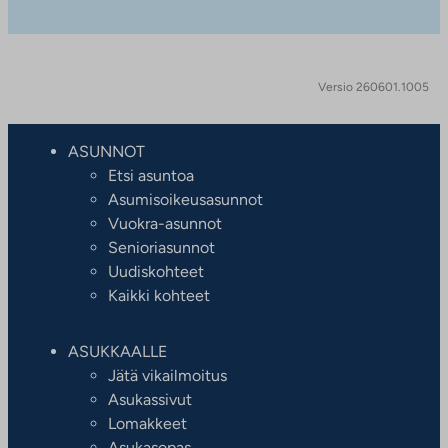
Versio 260601.1005
ASUNNOT
Etsi asuntoa
Asumisoikeusasunnot
Vuokra-asunnot
Senioriasunnot
Uudiskohteet
Kaikki kohteet
ASUKKAALLE
Jätä vikailmoitus
Asukassivut
Lomakkeet
Asukasopas