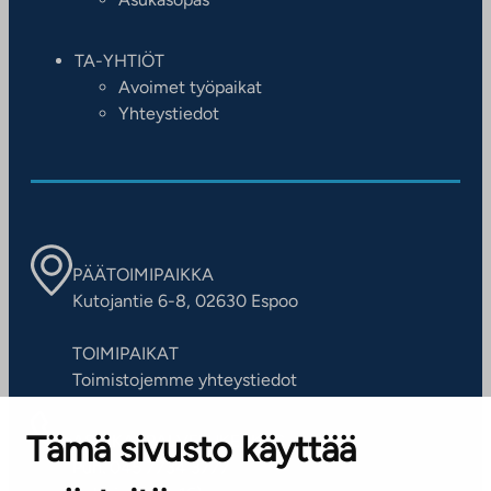
TA-YHTIÖT
Avoimet työpaikat
Yhteystiedot
PÄÄTOIMIPAIKKA
Kutojantie 6-8, 02630 Espoo
TOIMIPAIKAT
Toimistojemme yhteystiedot
Tämä sivusto käyttää
ASIAKASPALVELUKESKUS
Puh. 045 7734 3777