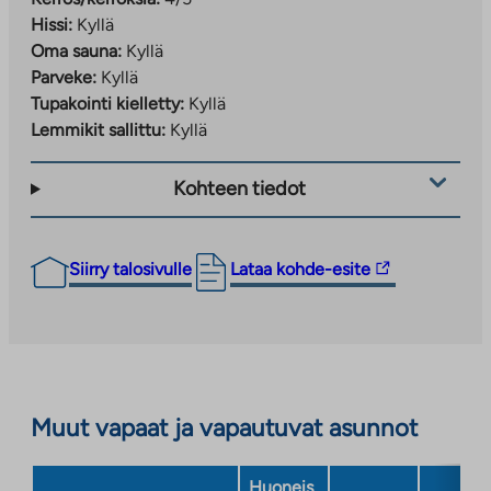
Hissi:
Kyllä
Oma sauna:
Kyllä
Parveke:
Kyllä
Tupakointi kielletty:
Kyllä
Lemmikit sallittu:
Kyllä
Kohteen tiedot
Linkki
Siirry talosivulle
Lataa kohde-esite
vie
ulkopuoliseen
palveluun.
Linkki
aukeaa
Muut vapaat ja vapautuvat asunnot
uuteen
välilehteen
Huoneis