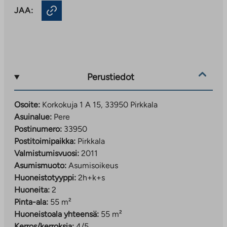
JAA:
Perustiedot
Osoite:
Korkokuja 1 A 15, 33950 Pirkkala
Asuinalue:
Pere
Postinumero:
33950
Postitoimipaikka:
Pirkkala
Valmistumisvuosi:
2011
Asumismuoto:
Asumisoikeus
Huoneistotyyppi:
2h+k+s
Huoneita:
2
Pinta-ala:
55 m²
Huoneistoala yhteensä:
55 m²
Kerros/kerroksia:
4/5