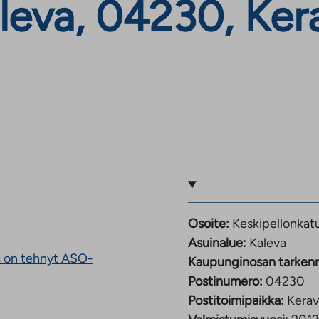
leva, 04230, Ker
Osoite:
Keskipellonkat
Asuinalue:
Kaleva
na on tehnyt ASO-
Kaupunginosan tarken
Postinumero:
04230
oliseen
Postitoimipaikka:
Kerav
uun.