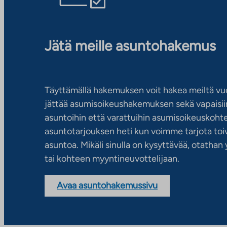
Jätä meille asuntohakemus
Täyttämällä hakemuksen voit hakea meiltä vu
jättää asumisoikeushakemuksen sekä vapaisiin
asuntoihin että varattuihin asumisoikeuskohtei
asuntotarjouksen heti kun voimme tarjota toiv
asuntoa. Mikäli sinulla on kysyttävää, otatha
tai kohteen myyntineuvottelijaan.
Avaa asuntohakemussivu