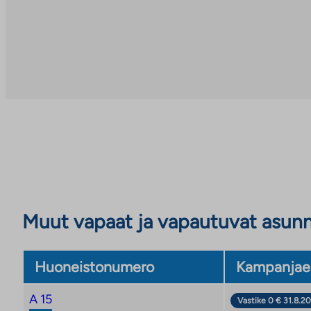
Muut vapaat ja vapautuvat asun
Huoneistonumero
Kampanjae
A 15
Vastike 0 € 31.8.20