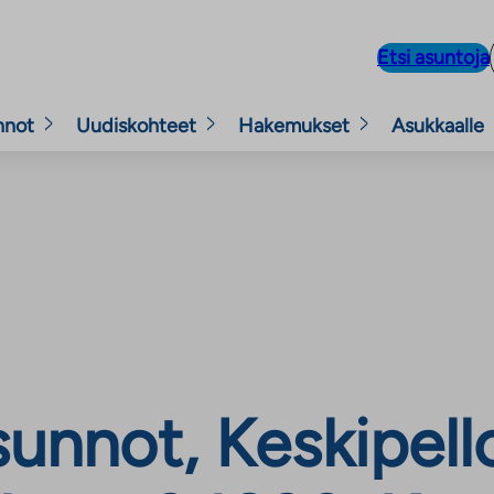
Etsi asuntoja
nnot
Uudiskohteet
Hakemukset
Asukkaalle
unnot, Keskipell