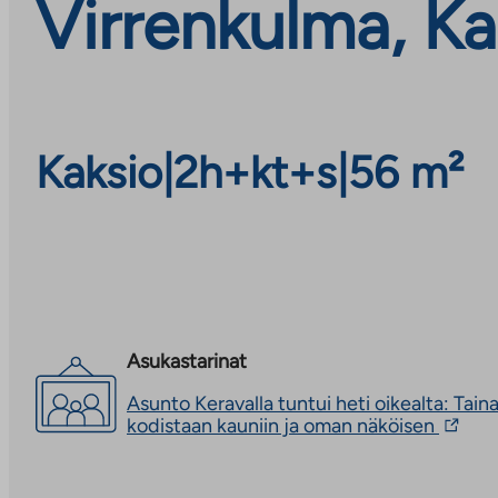
Virrenkulma, Ka
Kaksio
|
2h+kt+s
|
56 m²
Asukastarinat
Asunto Keravalla tuntui heti oikealta: Tai
Linkki
kodistaan kauniin ja oman näköisen
vie
ulkopu
palvel