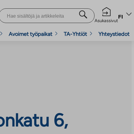
FI
Asukassivut
Avoimet työpaikat
TA-Yhtiöt
Yhteystiedot
onkatu 6,