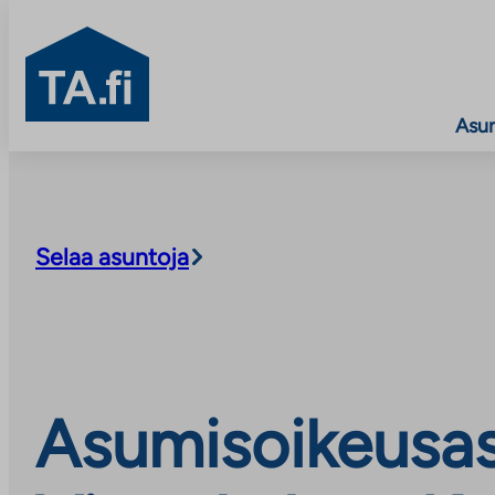
TA.fi
Asu
Siirry
sisältöön
Selaa asuntoja
Asumisoikeusas