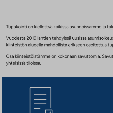
Tupakointi on kiellettyä kaikissa asunnoissamme ja talo
Vuodesta 2019 lähtien tehdyissä uusissa asumisoike
kiinteistön alueella mahdollista erikseen osoitettua
Osa kiinteistöistämme on kokonaan savuttomia. Savuttomu
yhteisissä tiloissa.