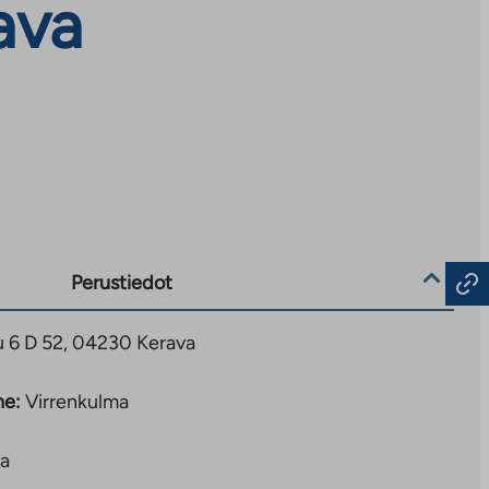
ava
Perustiedot
u 6 D 52, 04230 Kerava
ne:
Virrenkulma
a