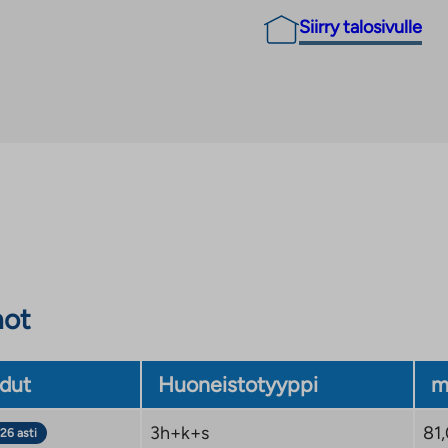
Siirry talosivulle
not
dut
Huoneistotyyppi
m
3h+k+s
81
26 asti