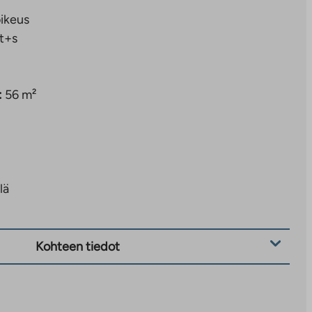
ikeus
t+s
:
56 m²
lä
Kohteen tiedot