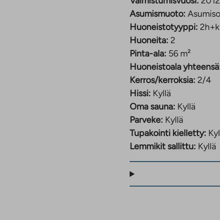
Valmistumisvuosi:
2012
Asumismuoto:
Asumiso
a
n
Huoneistotyyppi:
2h+k
hteen
Huoneita:
2
Pinta-ala:
56 m²
Huoneistoala yhteensä
Kerros/kerroksia:
2/4
Hissi:
Kyllä
Oma sauna:
Kyllä
Parveke:
Kyllä
Tupakointi kielletty:
Kyl
Lemmikit sallittu:
Kyllä