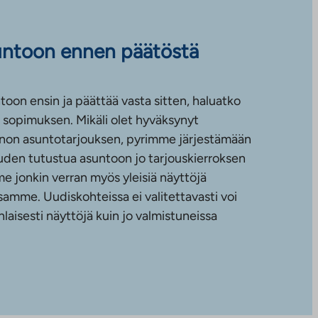
untoon ennen päätöstä
toon ensin ja päättää vasta sitten, haluatko
sopimuksen. Mikäli olet hyväksynyt
non asuntotarjouksen, pyrimme järjestämään
uuden tutustua asuntoon jo tarjouskierroksen
e jonkin verran myös yleisiä näyttöjä
amme. Uudiskohteissa ei valitettavasti voi
nlaisesti näyttöjä kuin jo valmistuneissa