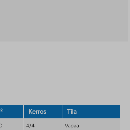
²
Kerros
Tila
,0
4/4
Vapaa