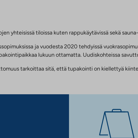
jen yhteisissä tiloissa kuten rappukäytävissä sekä sauna- 
ussopimuksissa ja vuodesta 2020 tehdyissä vuokrasopimu
 tupakointipaikkaa lukuun ottamatta. Uudiskohteissa savu
us tarkoittaa sitä, että tupakointi on kiellettyä kiinteis