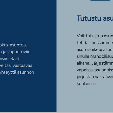
Tutustu as
Voit tutustua asun
tehdä kanssamme 
okra-asuntoa,
asumisoikeusasun
 ja vapautuviin
sinulle mahdollis
siin. Saat
aikana. Järjestämm
eitasi vastaavaa
vapaissa asunnoiss
n yhteyttä asunnon
järjestää vastaava
kohteissa.