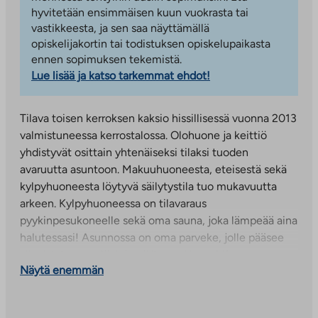
hyvitetään ensimmäisen kuun vuokrasta tai
vastikkeesta, ja sen saa näyttämällä
opiskelijakortin tai todistuksen opiskelupaikasta
ennen sopimuksen tekemistä.
Lue lisää ja katso tarkemmat ehdot!
Tilava toisen kerroksen kaksio hissillisessä vuonna 2013
valmistuneessa kerrostalossa. Olohuone ja keittiö
yhdistyvät osittain yhtenäiseksi tilaksi tuoden
avaruutta asuntoon. Makuuhuoneesta, eteisestä sekä
kylpyhuoneesta löytyvä säilytystila tuo mukavuutta
arkeen. Kylpyhuoneessa on tilavaraus
pyykinpesukoneelle sekä oma sauna, joka lämpeää aina
halutessasi! Asunnossa on oma parveke, jolle pääsee
vilvoittelemaan löylyjen jälkeen. Huom! Kuvat
Näytä enemmän
vastaavasta asunnosta.
Keskipellonkatu 6 on kahdesta kerrostalosta koostuva
asumisoikeuskohde Kalevan kaupunginosassa