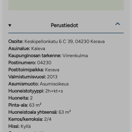
Perustiedot
Osoite:
Keskipellonkatu 6 C 39, 04230 Kerava
Asuinalue:
Kaleva
Kaupunginosan tarkenne:
Virrenkulma
Postinumero:
04230
Postitoimipaikka:
Kerava
Valmistumisvuosi:
2013
Asumismuoto:
Asumisoikeus
Huoneistotyyppi:
2h+kt+s
Huoneita:
2
Pinta-ala:
63 m²
Huoneistoala yhteensä:
63 m²
Kerros/kerroksia:
2/4
Hissi:
Kyllä