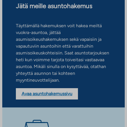
Jätä meille asuntohakemus
Täyttämällä hakemuksen voit hakea meiltä
vuokra-asuntoa, jättää
asumisoikeushakemuksen sekä vapaisiin ja
vapautuviin asuntoihin että varattuihin
asumisoikeuskohteisiin. Saat asuntotarjouksen
heti kun voimme tarjota toiveitasi vastaavaa
asuntoa. Mikäli sinulla on kysyttävää, otathan
yhteyttä asunnon tai kohteen
myyntineuvottelijaan.
Avaa asuntohakemussivu