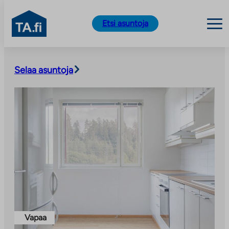
TA.fi
Etsi asuntoja
Siirry
sisältöön
Selaa asuntoja
Vapaa