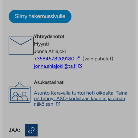
Keravalla. Kohteessa on yhteensä 90 asuntoa.
Siirry hakemussivulle
Keskipellonkatu sijaitsee vehreällä ja rauhallisella
alueella lähellä Järvenpään rajaa. Kohde sopii
erinomaisesti lapsiperheille. Taloyhtiössä on turvallinen
Yhteydenotot
leikkipiha ja tontti rajautuu omakotitaloalueeseen.
Myynti
Lähimmät koulut ja päiväkodit ovat noin kilometrin
Jonna Ahlajoki
päässä ja Keravan keskustaan on matkaa noin kaksi
Linkki
+3584578209180
(vain puhelut)
kilometriä.
vie
Linkki
jonna.ahlajoki@ta.fi
ulkopuoliseen
vie
palveluun
ulkopuoliseen
Asukastarinat
palveluun
Asunto Keravalla tuntui heti oikealta: Taina
on tehnyt ASO-kodistaan kauniin ja oman
Linkki
näköisen
vie
ulkopuoliseen
palveluun.
Linkki
JAA:
aukeaa
uuteen