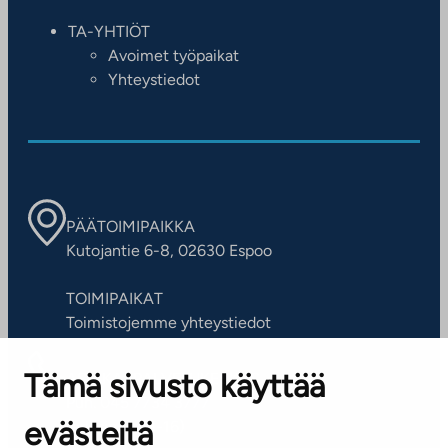
TA-YHTIÖT
Avoimet työpaikat
Yhteystiedot
PÄÄTOIMIPAIKKA
Kutojantie 6-8, 02630 Espoo
TOIMIPAIKAT
Toimistojemme yhteystiedot
Tämä sivusto käyttää
ASIAKASPALVELUKESKUS
Puh. 045 7734 3777
evästeitä
(arkisin klo 8-16)