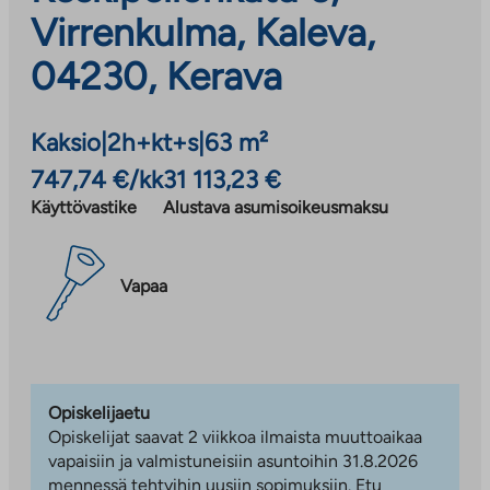
Virrenkulma, Kaleva,
04230, Kerava
Kaksio
|
2h+kt+s
|
63 m²
747,74 €/kk
31 113,23 €
Käyttövastike
Alustava asumisoikeusmaksu
Vapaa
Opiskelijaetu
Opiskelijat saavat 2 viikkoa ilmaista muuttoaikaa
vapaisiin ja valmistuneisiin asuntoihin 31.8.2026
mennessä tehtyihin uusiin sopimuksiin. Etu