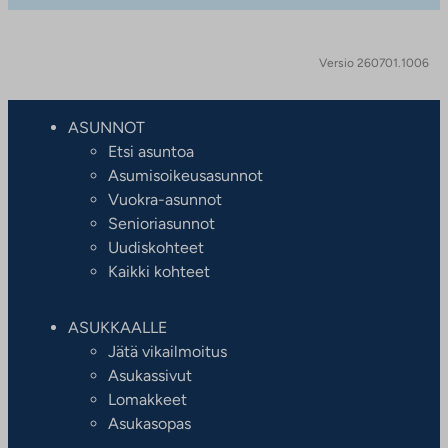
Versio 260701.1006
ASUNNOT
Etsi asuntoa
Asumisoikeusasunnot
Vuokra-asunnot
Senioriasunnot
Uudiskohteet
Kaikki kohteet
ASUKKAALLE
Jätä vikailmoitus
Asukassivut
Lomakkeet
Asukasopas