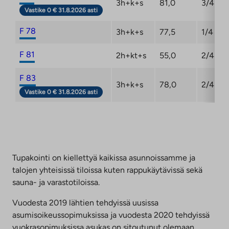
3h+k+s
81,0
3/4
Vastike 0 € 31.8.2026 asti
F 78
3h+k+s
77,5
1/4
F 81
2h+kt+s
55,0
2/4
F 83
3h+k+s
78,0
2/4
Vastike 0 € 31.8.2026 asti
Tupakointi on kiellettyä kaikissa asunnoissamme ja
talojen yhteisissä tiloissa kuten rappukäytävissä sekä
sauna- ja varastotiloissa.
Vuodesta 2019 lähtien tehdyissä uusissa
asumisoikeussopimuksissa ja vuodesta 2020 tehdyissä
vuokrasopimuksissa asukas on sitoutunut olemaan