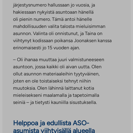
järjestysnumero hallussaan jo vuosia, ja
hakiessaan nykyistä asuntoaan hänellä
oli pienin numero. Tämä antoi hänelle
mahdollisuuden valita talosta mieluisimman
asunnon. Valinta oli onnistunut, ja Taina on
viihtynyt kodissaan poikansa Joonaksen kanssa
erinomaisesti jo 15 vuoden ajan.
– Oli ihanaa muuttaa juuri valmistuneeseen
asuntoon, jossa kaikki oli aivan uutta. Olen
ollut asunnon materiaaleihin tyytyväinen,
joten en ole toistaiseksi tehnyt niihin
muutoksia. Olen lähinnä laittanut kotia
mieleisekseni maalamalla ja tapetoimalla
seiniä – ja tietysti kauniilla sisustuksella.
Helppoa ja edullista ASO-
asumista viihtyisällä alueella