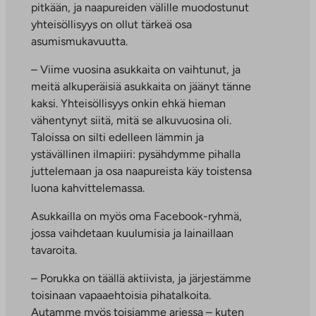
pitkään, ja naapureiden välille muodostunut
yhteisöllisyys on ollut tärkeä osa
asumismukavuutta.
– Viime vuosina asukkaita on vaihtunut, ja
meitä alkuperäisiä asukkaita on jäänyt tänne
kaksi. Yhteisöllisyys onkin ehkä hieman
vähentynyt siitä, mitä se alkuvuosina oli.
Taloissa on silti edelleen lämmin ja
ystävällinen ilmapiiri: pysähdymme pihalla
juttelemaan ja osa naapureista käy toistensa
luona kahvittelemassa.
Asukkailla on myös oma Facebook-ryhmä,
jossa vaihdetaan kuulumisia ja lainaillaan
tavaroita.
– Porukka on täällä aktiivista, ja järjestämme
toisinaan vapaaehtoisia pihatalkoita.
Autamme myös toisiamme arjessa – kuten