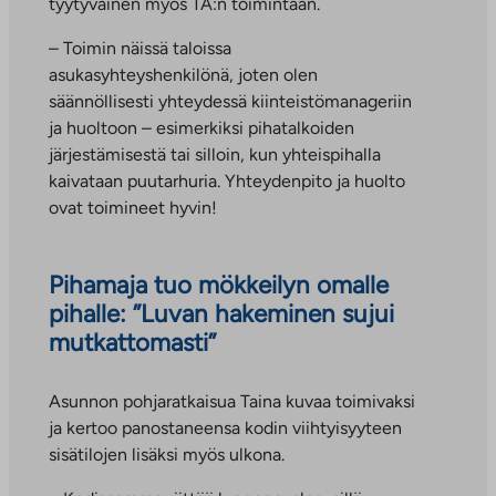
tyytyväinen myös TA:n toimintaan.
– Toimin näissä taloissa
asukasyhteyshenkilönä, joten olen
säännöllisesti yhteydessä kiinteistömanageriin
ja huoltoon – esimerkiksi pihatalkoiden
järjestämisestä tai silloin, kun yhteispihalla
kaivataan puutarhuria. Yhteydenpito ja huolto
ovat toimineet hyvin!
Pihamaja tuo mökkeilyn omalle
pihalle: ”Luvan hakeminen sujui
mutkattomasti
”
Asunnon pohjaratkaisua Taina kuvaa toimivaksi
ja kertoo panostaneensa kodin viihtyisyyteen
sisätilojen lisäksi myös ulkona.