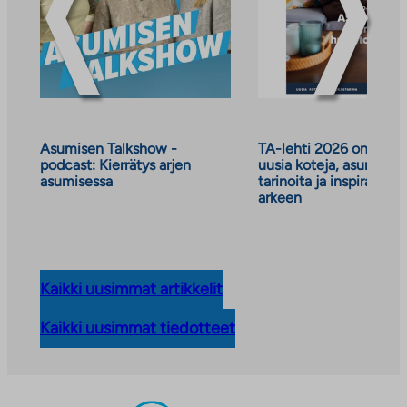
Asumisen Talkshow -
TA-lehti 2026 on julkai
podcast: Kierrätys arjen
uusia koteja, asumisen
asumisessa
tarinoita ja inspiraatiot
arkeen
Kaikki uusimmat artikkelit
Kaikki uusimmat tiedotteet