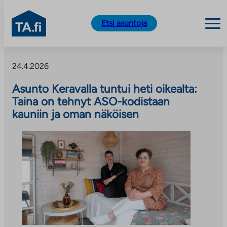
TA.fi
Etsi asuntoja
Siirry
sisältöön
24.4.2026
Asunto Keravalla tuntui heti oikealta:
Taina on tehnyt ASO-kodistaan
kauniin ja oman näköisen