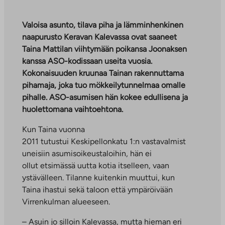
Valoisa asunto, tilava piha ja lämminhenkinen
naapurusto Keravan Kalevassa ovat saaneet
Taina Mattilan viihtymään poikansa Joonaksen
kanssa ASO-kodissaan useita vuosia.
Kokonaisuuden kruunaa Tainan rakennuttama
pihamaja, joka tuo mökkeilytunnelmaa omalle
pihalle. ASO-asumisen hän kokee edullisena ja
huolettomana vaihtoehtona.
Kun Taina vuonna
2011 tutustui Keskipellonkatu 1:n vastavalmist
uneisiin asumisoikeustaloihin, hän ei
ollut etsimässä uutta kotia itselleen, vaan
ystävälleen. Tilanne kuitenkin muuttui, kun
Taina ihastui sekä taloon että ympäröivään
Virrenkulman alueeseen.
– Asuin jo silloin Kalevassa, mutta hieman eri