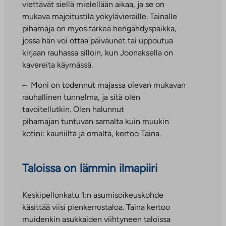
viettävät siellä mielellään aikaa, ja se on
mukava majoitustila yökylävieraille. Tainalle
pihamaja on myös tärkeä hengähdyspaikka,
jossa hän voi ottaa päiväunet tai uppoutua
kirjaan rauhassa silloin, kun Joonaksella on
kavereita käymässä.
– Moni on todennut majassa olevan mukavan
rauhallinen tunnelma, ja sitä olen
tavoitellutkin. Olen halunnut
pihamajan tuntuvan samalta kuin muukin
kotini: kauniilta ja omalta, kertoo Taina.
Taloissa on lämmin ilmapiiri
Keskipellonkatu 1:n asumisoikeuskohde
käsittää viisi pienkerrostaloa. Taina kertoo
muidenkin asukkaiden viihtyneen taloissa