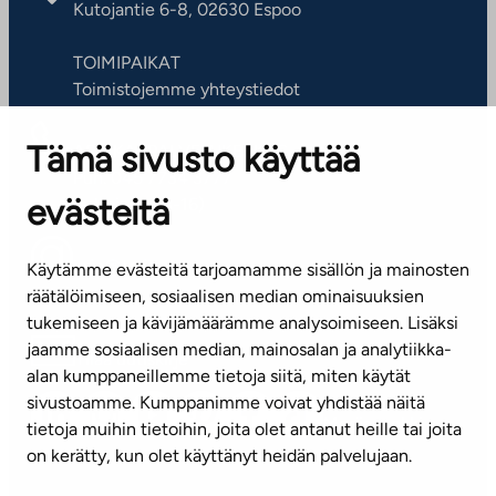
Kutojantie 6-8, 02630 Espoo
TOIMIPAIKAT
Toimistojemme yhteystiedot
Tämä sivusto käyttää
ASIAKASPALVELUKESKUS
Puh. 045 7734 3777
evästeitä
(arkisin klo 8-16)
info@ta.fi
Käytämme evästeitä tarjoamamme sisällön ja mainosten
räätälöimiseen, sosiaalisen median ominaisuuksien
tukemiseen ja kävijämäärämme analysoimiseen. Lisäksi
jaamme sosiaalisen median, mainosalan ja analytiikka-
Tilaa uutiskirje
alan kumppaneillemme tietoja siitä, miten käytät
sivustoamme. Kumppanimme voivat yhdistää näitä
Mediapankki
tietoja muihin tietoihin, joita olet antanut heille tai joita
on kerätty, kun olet käyttänyt heidän palvelujaan.