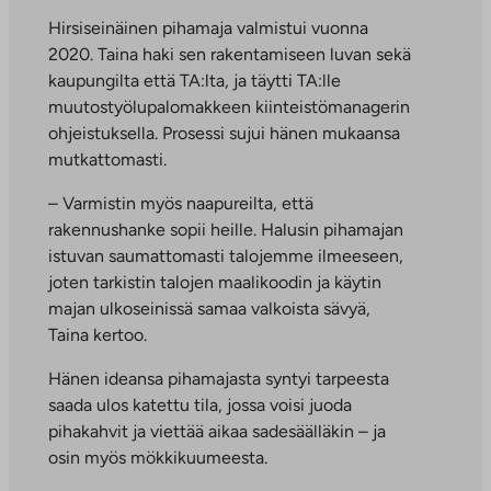
Hirsiseinäinen pihamaja valmistui vuonna
2020. Taina haki sen rakentamiseen luvan sekä
kaupungilta että TA:lta, ja täytti TA:lle
muutostyölupalomakkeen kiinteistömanagerin
ohjeistuksella. Prosessi sujui hänen mukaansa
mutkattomasti.
– Varmistin myös naapureilta, että
rakennushanke sopii heille. Halusin pihamajan
istuvan saumattomasti talojemme ilmeeseen,
joten tarkistin talojen maalikoodin ja käytin
majan ulkoseinissä samaa valkoista sävyä,
Taina kertoo.
Hänen ideansa pihamajasta syntyi tarpeesta
saada ulos katettu tila, jossa voisi juoda
pihakahvit ja viettää aikaa sadesäälläkin – ja
osin myös mökkikuumeesta.