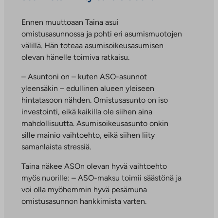
Ennen muuttoaan Taina asui
omistusasunnossa ja pohti eri asumismuotojen
välillä. Hän toteaa asumisoikeusasumisen
olevan hänelle toimiva ratkaisu.
– Asuntoni on – kuten ASO-asunnot
yleensäkin – edullinen alueen yleiseen
hintatasoon nähden. Omistusasunto on iso
investointi, eikä kaikilla ole siihen aina
mahdollisuutta. Asumisoikeusasunto onkin
sille mainio vaihtoehto, eikä siihen liity
samanlaista stressiä.
Taina näkee ASOn olevan hyvä vaihtoehto
myös nuorille: – ASO-maksu toimii säästönä ja
voi olla myöhemmin hyvä pesämuna
omistusasunnon hankkimista varten.