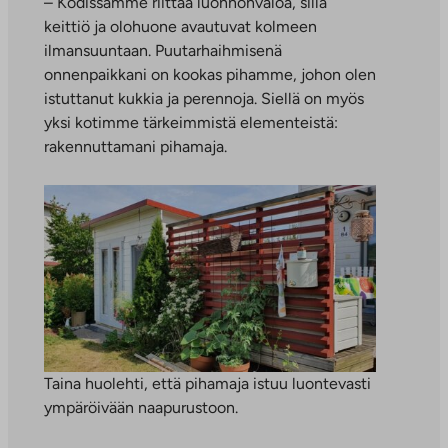
– Kodissamme riittää luonnonvaloa, sillä
keittiö ja olohuone avautuvat kolmeen
ilmansuuntaan. Puutarhaihmisenä
onnenpaikkani on kookas pihamme, johon olen
istuttanut kukkia ja perennoja. Siellä on myös
yksi kotimme tärkeimmistä elementeistä:
rakennuttamani pihamaja.
Taina huolehti, että pihamaja istuu luontevasti
ympäröivään naapurustoon.