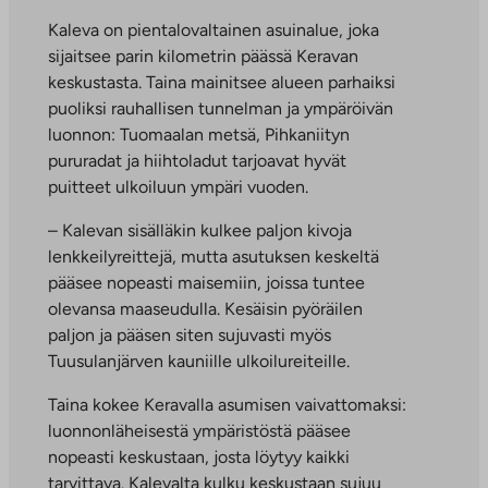
Kaleva on pientalovaltainen asuinalue, joka
sijaitsee parin kilometrin päässä Keravan
keskustasta. Taina mainitsee alueen parhaiksi
puoliksi rauhallisen tunnelman ja ympäröivän
luonnon: Tuomaalan metsä, Pihkaniityn
pururadat ja hiihtoladut tarjoavat hyvät
puitteet ulkoiluun ympäri vuoden.
– Kalevan sisälläkin kulkee paljon kivoja
lenkkeilyreittejä, mutta asutuksen keskeltä
pääsee nopeasti maisemiin, joissa tuntee
olevansa maaseudulla. Kesäisin pyöräilen
paljon ja pääsen siten sujuvasti myös
Tuusulanjärven kauniille ulkoilureiteille.
Taina kokee Keravalla asumisen vaivattomaksi:
luonnonläheisestä ympäristöstä pääsee
nopeasti keskustaan, josta löytyy kaikki
tarvittava. Kalevalta kulku keskustaan sujuu