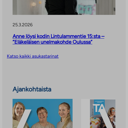
n
25.3.2026
Anne löysi kodin Lintulammentie 15:sta –
”Eläkeläisen unelmakohde Oulussa”
Katso kaikki asukastarinat
Ohita
Ajankohtaista
ajankohtaiset
uutiset
ja
tiedotteet