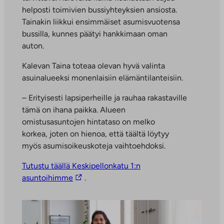
helposti toimivien bussiyhteyksien ansiosta.
Tainakin liikkui ensimmäiset asumisvuotensa
bussilla, kunnes päätyi hankkimaan oman
auton.
Kalevan Taina toteaa olevan hyvä valinta
asuinalueeksi monenlaisiin elämäntilanteisiin.
– Erityisesti lapsiperheille ja rauhaa rakastaville
tämä on ihana paikka. Alueen
omistusasuntojen hintataso on melko
korkea, joten on hienoa, että täältä löytyy
myös asumisoikeuskoteja vaihtoehdoksi.
Tutustu täällä Keskipellonkatu 1:n
L
asuntoihimme
.
i
n
k