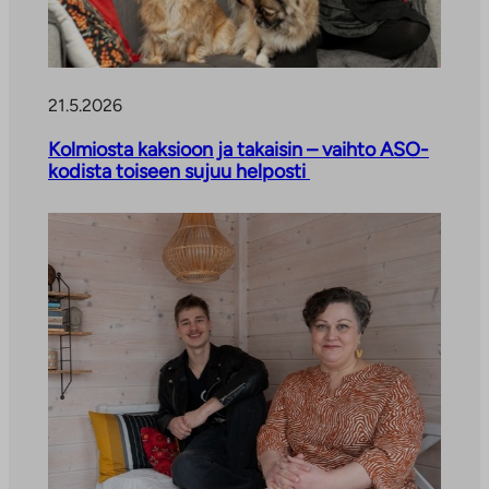
a
l
v
e
21.5.2026
l
u
Kolmiosta kaksioon ja takaisin – vaihto ASO-
u
kodista toiseen sujuu helposti
n
.
L
i
n
k
k
i
a
u
k
e