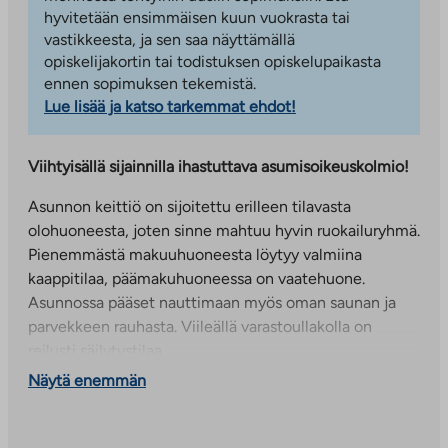
hyvitetään ensimmäisen kuun vuokrasta tai
vastikkeesta, ja sen saa näyttämällä
opiskelijakortin tai todistuksen opiskelupaikasta
ennen sopimuksen tekemistä.
Lue lisää ja katso tarkemmat ehdot!
Viihtyisällä sijainnilla ihastuttava asumisoikeuskolmio!
Asunnon keittiö on sijoitettu erilleen tilavasta
olohuoneesta, joten sinne mahtuu hyvin ruokailuryhmä.
Pienemmästä makuuhuoneesta löytyy valmiina
kaappitilaa, päämakuhuoneessa on vaatehuone.
Asunnossa pääset nauttimaan myös oman saunan ja
parvekkeen rauhasta. Viileällä varastoullakolla on
reilusti säilytystilaa.
Näytä enemmän
Värikkäässä Alppikylässä Koillis-Helsingissä hyvien
kulkuyhteyksien varrella 38 pienkerrostaloasuntoa.
Monipuoliset peruspalvelut sijaitsevat alle kilometrin