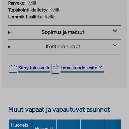
Parveke:
Kyllä
Tupakointi kielletty:
Kyllä
Lemmikit sallittu:
Kyllä
Sopimus ja maksut
Kohteen tiedot
Linkki
Siirry talosivulle
Lataa kohde-esite
vie
ulkopuoliseen
palveluun.
Linkki
aukeaa
Muut vapaat ja vapautuvat asunnot
uuteen
välilehteen
Huoneis
Huoneist