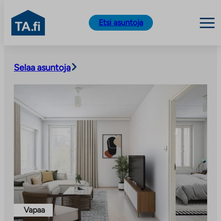
TA.fi
Etsi asuntoja
Siirry
sisältöön
Selaa asuntoja
Vapaa