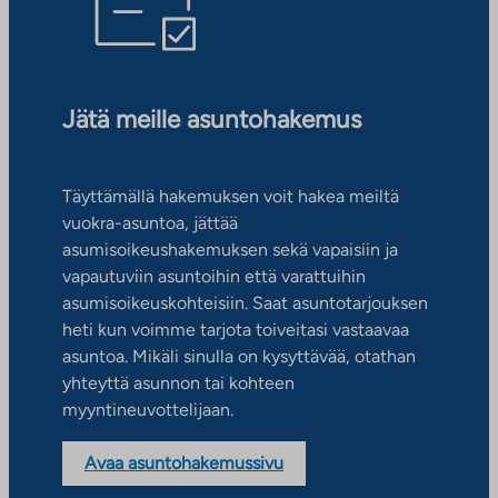
Jätä meille asuntohakemus
Täyttämällä hakemuksen voit hakea meiltä
vuokra-asuntoa, jättää
asumisoikeushakemuksen sekä vapaisiin ja
vapautuviin asuntoihin että varattuihin
asumisoikeuskohteisiin. Saat asuntotarjouksen
heti kun voimme tarjota toiveitasi vastaavaa
asuntoa. Mikäli sinulla on kysyttävää, otathan
yhteyttä asunnon tai kohteen
myyntineuvottelijaan.
Avaa asuntohakemussivu