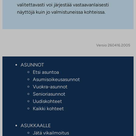
valitettavasti voi järjestää vastaavanlaisesti
näyttöjä kuin jo valmistuneissa kohteissa.
Versio 260416.2005
ASUNNOT
Etsi asuntoa
Asumisoikeusasunnot
Vuokra-asunnot
Senioriasunnot
Uudiskohteet
Kaikki kohteet
ASUKKAALLE
Jätä vikailmoitus