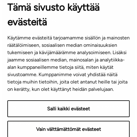
Tämä sivusto käyttää
ASIAKASPALVELUKESKUS
Puh. 045 7734 3777
evästeitä
(arkisin klo 8-16)
info@ta.fi
Käytämme evästeitä tarjoamamme sisällön ja mainosten
räätälöimiseen, sosiaalisen median ominaisuuksien
tukemiseen ja kävijämäärämme analysoimiseen. Lisäksi
jaamme sosiaalisen median, mainosalan ja analytiikka-
Tilaa uutiskirje
alan kumppaneillemme tietoja siitä, miten käytät
sivustoamme. Kumppanimme voivat yhdistää näitä
Mediapankki
tietoja muihin tietoihin, joita olet antanut heille tai joita
on kerätty, kun olet käyttänyt heidän palvelujaan.
Käyttöehdot
Tietosuojaseloste
Saavutettavuusseloste
Salli kaikki evästeet
Näytä evästeasetukseni
Vain välttämättömät evästeet