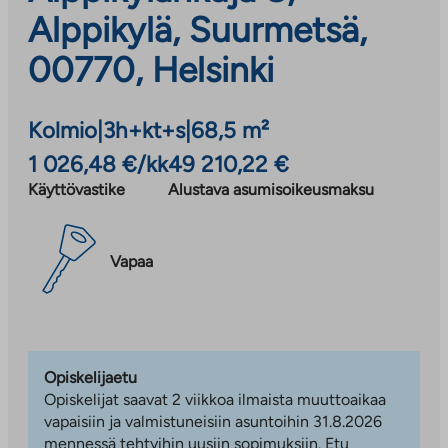
Alppikylä, Suurmetsä,
00770, Helsinki
Kolmio
|
3h+kt+s
|
68,5 m²
1 026,48 €/kk
49 210,22 €
Käyttövastike
Alustava asumisoikeusmaksu
Vapaa
Opiskelijaetu
Opiskelijat saavat 2 viikkoa ilmaista muuttoaikaa
vapaisiin ja valmistuneisiin asuntoihin 31.8.2026
mennessä tehtyihin uusiin sopimuksiin. Etu