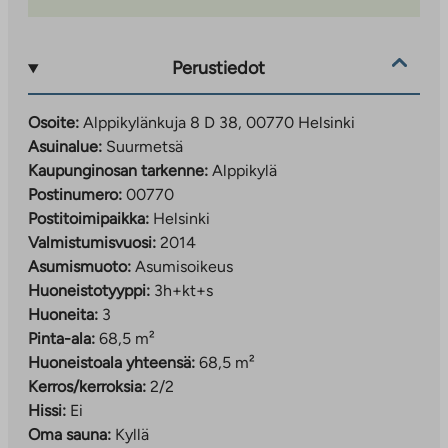
Perustiedot
Osoite:
Alppikylänkuja 8 D 38, 00770 Helsinki
Asuinalue:
Suurmetsä
Kaupunginosan tarkenne:
Alppikylä
Postinumero:
00770
Postitoimipaikka:
Helsinki
Valmistumisvuosi:
2014
Asumismuoto:
Asumisoikeus
Huoneistotyyppi:
3h+kt+s
Huoneita:
3
Pinta-ala:
68,5 m²
Huoneistoala yhteensä:
68,5 m²
Kerros/kerroksia:
2/2
Hissi:
Ei
Oma sauna:
Kyllä