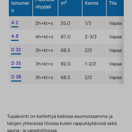
tonumer
m²
Kerros
Tila
otyyppi
o
A 2
2h+kt+s
55,0
1/3
Vapaa
A 8
4h+kt+s
87,0
2-3/3
Vapaa
D 32
3h+kt+s
68,5
2/2
Vapaa
D 35
3h+kt+s
82,0
1-2/2
Vapaa
D 38
3h+kt+s
68,5
2/2
Vapaa
Tupakointi on kiellettyä kaikissa asunnoissamme ja
talojen yhteisissä tiloissa kuten rappukäytävissä sekä
sauna- ja varastotiloissa.