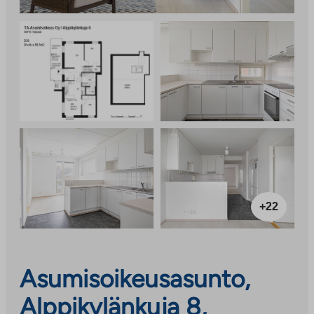
+22
Asumisoikeusasunto,
Alppikylänkuja 8,