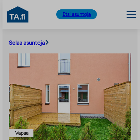
TA.fi
Etsi asuntoja
Siirry
sisältöön
Selaa asuntoja
Vapaa