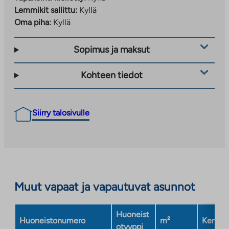
Lemmikit sallittu:
Kyllä
Oma piha:
Kyllä
Sopimus ja maksut
Kohteen tiedot
Siirry talosivulle
Muut vapaat ja vapautuvat asunnot
Huoneist
Huoneistonumero
m²
Kerros
otyyppi