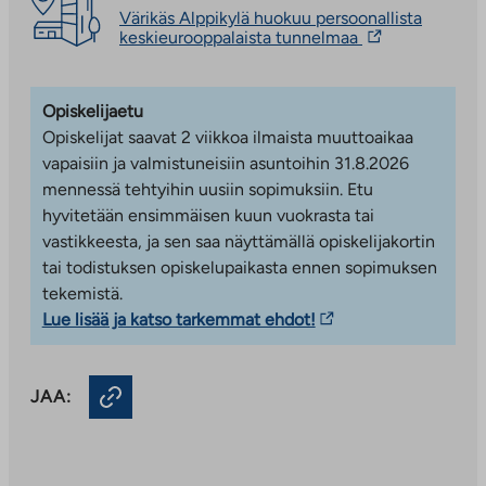
palveluun
siihen täydelliset puitteet. Tämä on asuinalue, jossa
Värikäs Alppikylä huokuu persoonallista
voit viihtyä pitkään.
Linkki
keskieurooppalaista tunnelmaa
vie
ulkopuoliseen
palveluun.
Opiskelijaetu
Linkki
aukeaa
Opiskelijat saavat 2 viikkoa ilmaista muuttoaikaa
uuteen
vapaisiin ja valmistuneisiin asuntoihin 31.8.2026
välilehteen
mennessä tehtyihin uusiin sopimuksiin. Etu
hyvitetään ensimmäisen kuun vuokrasta tai
vastikkeesta, ja sen saa näyttämällä opiskelijakortin
tai todistuksen opiskelupaikasta ennen sopimuksen
tekemistä.
Linkki
Lue lisää ja katso tarkemmat ehdot!
vie
ulkopuoliseen
JAA:
palveluun.
Linkki
aukeaa
uuteen