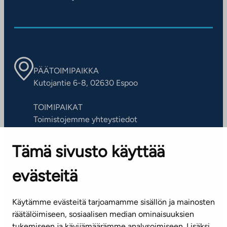
PÄÄTOIMIPAIKKA
Kutojantie 6-8, 02630 Espoo
TOIMIPAIKAT
Toimistojemme yhteystiedot
Tämä sivusto käyttää
ASIAKASPALVELUKESKUS
Puh. 045 7734 3777
evästeitä
(arkisin klo 8-16)
info@ta.fi
Käytämme evästeitä tarjoamamme sisällön ja mainosten
räätälöimiseen, sosiaalisen median ominaisuuksien
tukemiseen ja kävijämäärämme analysoimiseen. Lisäksi