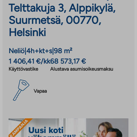
Telttakuja 3, Alppikylä,
Suurmetsä, 00770,
Helsinki
Neliö
|
4h+kt+s
|
98 m²
1 406,41 €/kk
68 573,17 €
Käyttövastike
Alustava asumisoikeusmaksu
Vapaa