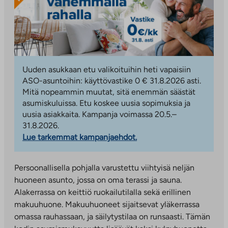
Uuden asukkaan etu valikoituihin heti vapaisiin
ASO-asuntoihin: käyttövastike 0 € 31.8.2026 asti.
Mitä nopeammin muutat, sitä enemmän säästät
asumiskuluissa. Etu koskee uusia sopimuksia ja
uusia asiakkaita. Kampanja voimassa 20.5.–
31.8.2026.
Lue tarkemmat kampanjaehdot.
Persoonallisella pohjalla varustettu viihtyisä neljän
huoneen asunto, jossa on oma terassi ja sauna.
Alakerrassa on keittiö ruokailutilalla sekä erillinen
makuuhuone. Makuuhuoneet sijaitsevat yläkerrassa
omassa rauhassaan, ja säilytystilaa on runsaasti. Tämän