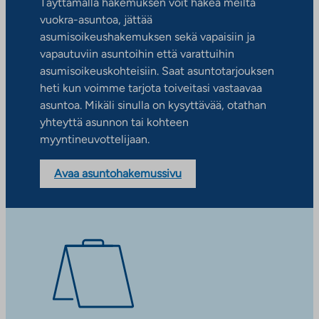
Täyttämällä hakemuksen voit hakea meiltä
vuokra-asuntoa, jättää
asumisoikeushakemuksen sekä vapaisiin ja
vapautuviin asuntoihin että varattuihin
asumisoikeuskohteisiin. Saat asuntotarjouksen
heti kun voimme tarjota toiveitasi vastaavaa
asuntoa. Mikäli sinulla on kysyttävää, otathan
yhteyttä asunnon tai kohteen
myyntineuvottelijaan.
Avaa asuntohakemussivu