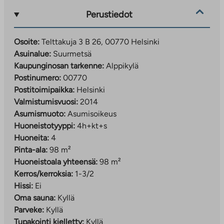
Perustiedot
Osoite:
Telttakuja 3 B 26, 00770 Helsinki
Asuinalue:
Suurmetsä
Kaupunginosan tarkenne:
Alppikylä
Postinumero:
00770
Postitoimipaikka:
Helsinki
Valmistumisvuosi:
2014
Asumismuoto:
Asumisoikeus
Huoneistotyyppi:
4h+kt+s
Huoneita:
4
Pinta-ala:
98 m²
Huoneistoala yhteensä:
98 m²
Kerros/kerroksia:
1-3/2
Hissi:
Ei
Oma sauna:
Kyllä
Parveke:
Kyllä
Tupakointi kielletty:
Kyllä