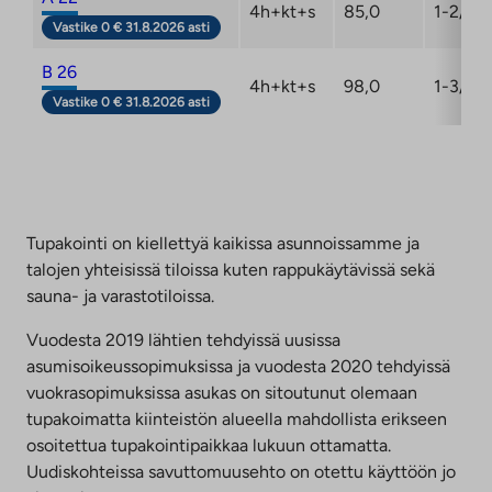
4h+kt+s
85,0
1-2/2
Vastike 0 € 31.8.2026 asti
B 26
4h+kt+s
98,0
1-3/2
Vastike 0 € 31.8.2026 asti
Tupakointi on kiellettyä kaikissa asunnoissamme ja
talojen yhteisissä tiloissa kuten rappukäytävissä sekä
sauna- ja varastotiloissa.
Vuodesta 2019 lähtien tehdyissä uusissa
asumisoikeussopimuksissa ja vuodesta 2020 tehdyissä
vuokrasopimuksissa asukas on sitoutunut olemaan
tupakoimatta kiinteistön alueella mahdollista erikseen
osoitettua tupakointipaikkaa lukuun ottamatta.
Uudiskohteissa savuttomuusehto on otettu käyttöön jo